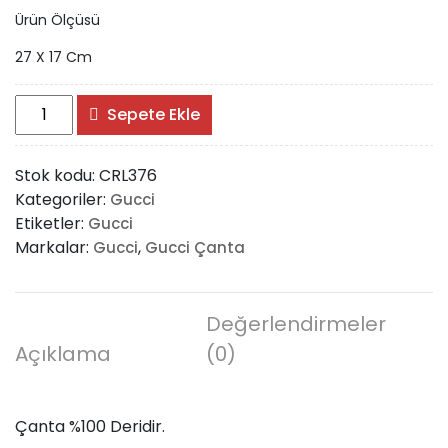
Ürün Ölçüsü
27 X 17 Cm
Gucci
Sepete Ekle
Dionysus
Leather
Stok kodu:
CRL376
Shoulder
Kategoriler:
Gucci
Troch
Etiketler:
Gucci
Bag
Markalar:
,
Gucci
Gucci Çanta
adet
Değerlendirmeler
Açıklama
(0)
Çanta %100 Deridir.