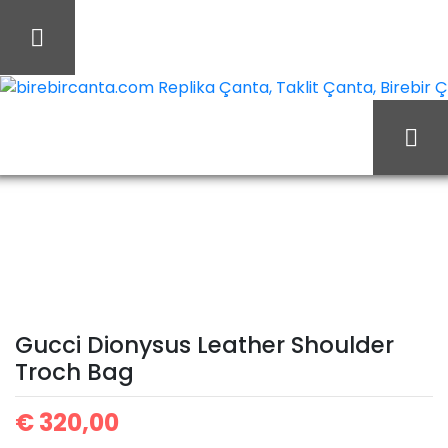
İçeriği
Geç
birebircanta.com Replika Çanta, Taklit Çanta, Birebir Çan
Gucci
Ana Sayfa
Gucci
Dionysus Leather
Shoulder Troch Bag
Gucci Dionysus Leather Shoulder
Troch Bag
€
320,00