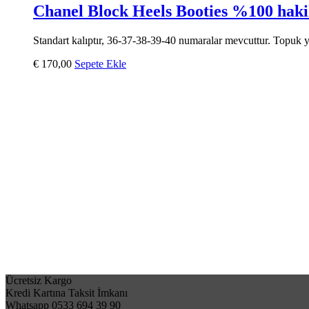
Chanel Block Heels Booties %100 hakik
Standart kalıptır, 36-37-38-39-40 numaralar mevcuttur. Topuk yük
€
170,00
Sepete Ekle
Ücretsiz Kargo
Kredi Kartına Taksit İmkanı
Whatsapp 0533 694 39 90