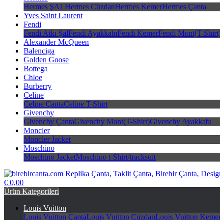
Hermes ŞAL
Hermes Cüzdan
Hermes Kemer
Hermes Çanta
Yves Saint Laurent
Fendi
Fendi Atkı Şal
Fendi Ayakkabı
Fendi Kemer
Fendi Mont(T-Shirt
Alexander McQueen
Balenciga
Golden Goose
Bottega
Chloe
Burberry
Celine
Celine Çanta
Celine T-Shirt
Givenchy
Givenchy Çanta
Givenchy Mont(T-Shirt)
Givenchy Ayakkabı
Moncler
Moncler Jacket
Moschino
Moschino Jacket
Moschino t-Shirt/tracksuit
€ 0,00
birebircanta.com Replika Çanta, Taklit Çanta, Birebir Çanta, Design
Ürün Kategorileri
Louis Vuitton
Louis Vuitton Çanta
Louis Vuitton Cüzdan
Louis Vuitton Keme