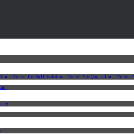
r
Louis Vuitton Erkek(Unisek)
Louis Vuitton Sırt Çantası
Louis Vuitton 
kabı
cket
)