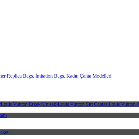
er Replica Bags, İmitation Bags, Kadın Çanta Modelleri
Bags
r
Louis Vuitton Erkek(Unisek)
Louis Vuitton Sırt Çantası
Louis Vuitton 
kabı
cket