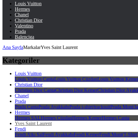
Louis Vuitton
Hermes
Chanel
Christian Dior
Valentino
Prada
Balenciga
Ana Sayfa
MarkalarYves Saint Laurent
Kategoriler
Louis Vuitton
Louis Vuitton Çanta
Louis Vuitton Cüzdan
Louis Vuitton Keme
Christian Dior
Christian Dior Çanta
Christian Dior Kemer
Christian Dior Ayak
Chanel
Prada
Prada Çanta
Prada Ayakkabı
Prada t-shirt/tracksuit
Prada Mont/Ja
Hermes
Hermes ŞAL
Hermes Cüzdan
Hermes Kemer
Hermes Çanta
Yves Saint Laurent
Fendi
Fendi Atkı Şal
Fendi Ayakkabı
Fendi Kemer
Fendi Mont(T-Shirt