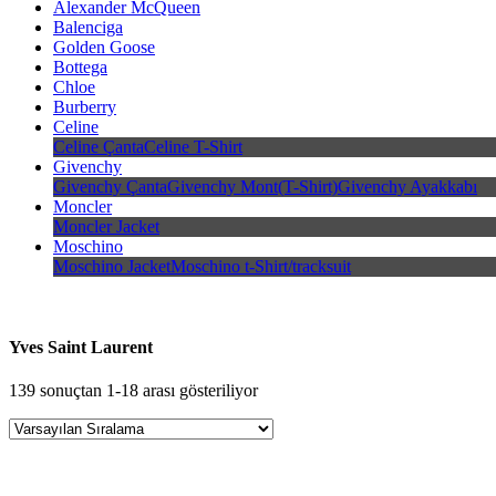
Alexander McQueen
Balenciga
Golden Goose
Bottega
Chloe
Burberry
Celine
Celine Çanta
Celine T-Shirt
Givenchy
Givenchy Çanta
Givenchy Mont(T-Shirt)
Givenchy Ayakkabı
Moncler
Moncler Jacket
Moschino
Moschino Jacket
Moschino t-Shirt/tracksuit
Yves Saint Laurent
139 sonuçtan 1-18 arası gösteriliyor