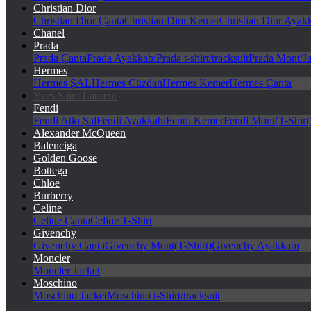
Christian Dior
Christian Dior Çanta
Christian Dior Kemer
Christian Dior Ayak
Chanel
Prada
Prada Çanta
Prada Ayakkabı
Prada t-shirt/tracksuit
Prada Mont/Ja
Hermes
Hermes ŞAL
Hermes Cüzdan
Hermes Kemer
Hermes Çanta
Yves Saint Laurent
Fendi
Fendi Atkı Şal
Fendi Ayakkabı
Fendi Kemer
Fendi Mont(T-Shirt
Alexander McQueen
Balenciga
Golden Goose
Bottega
Chloe
Burberry
Celine
Celine Çanta
Celine T-Shirt
Givenchy
Givenchy Çanta
Givenchy Mont(T-Shirt)
Givenchy Ayakkabı
Moncler
Moncler Jacket
Moschino
Moschino Jacket
Moschino t-Shirt/tracksuit