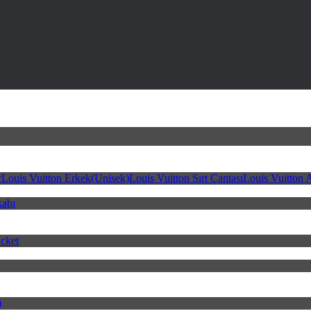
r
Louis Vuitton Erkek(Unisek)
Louis Vuitton Sırt Çantası
Louis Vuitton 
kabı
cket
)