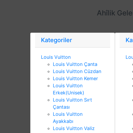
Ahîlik Gel
Kategoriler
Ka
Louis Vuitton
Lou
Louis Vuitton Çanta
Louis Vuitton Cüzdan
Louis Vuitton Kemer
Louis Vuitton
Erkek(Unisek)
Louis Vuitton Sırt
Çantası
Louis Vuitton
Ayakkabı
Louis Vuitton Valiz