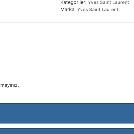
Kategoriler:
Yves Saint Laurent
Maxi
Marka:
Yves Saint Laurent
Shopping
Bag
adet
mayınız.