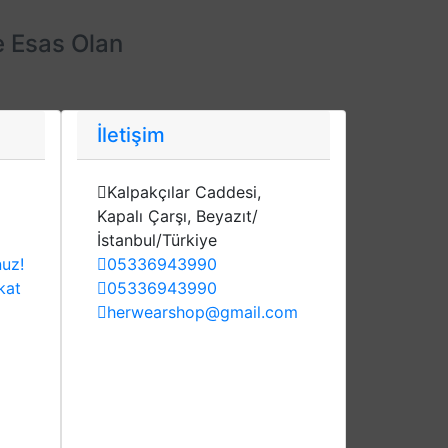
e Esas Olan
İletişim
Kalpakçılar Caddesi,
Kapalı Çarşı, Beyazıt/
İstanbul/Türkiye
nuz!
05336943990
kat
05336943990
herwearshop@gmail.com