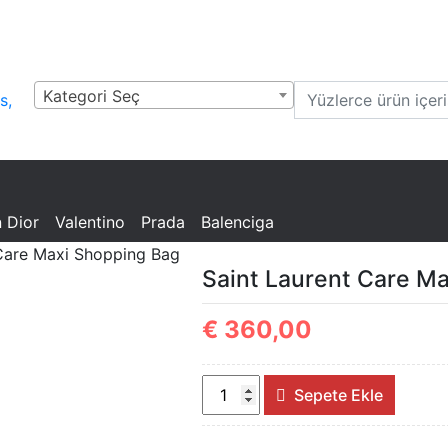
Kategori Seç
ta,
a,
tion
n Dior
Valentino
Prada
Balenciga
 Care Maxi Shopping Bag
Saint Laurent Care M
€
360,00
Saint
Sepete Ekle
Laurent
Care