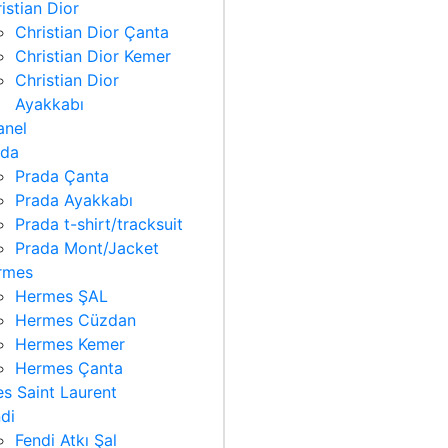
istian Dior
Christian Dior Çanta
Christian Dior Kemer
Christian Dior
Ayakkabı
anel
ada
Prada Çanta
Prada Ayakkabı
Prada t-shirt/tracksuit
Prada Mont/Jacket
rmes
Hermes ŞAL
Hermes Cüzdan
Hermes Kemer
Hermes Çanta
s Saint Laurent
di
Fendi Atkı Şal