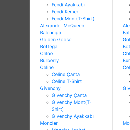
Fendi Ayakkabı
Fendi Kemer
Fendi Mont(T-Shirt)
Alexander McQueen
Al
Balenciga
Bal
Golden Goose
Go
Bottega
Bo
Chloe
Ch
Burberry
Bur
Celine
Cel
Celine Çanta
Celine T-Shirt
Givenchy
Gi
Givenchy Çanta
Givenchy Mont(T-
Shirt)
Givenchy Ayakkabı
Moncler
Mo