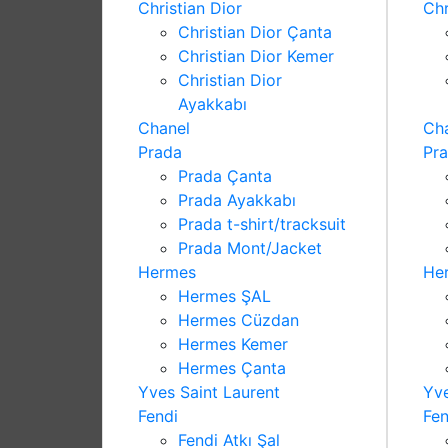
Christian Dior
Chr
Christian Dior Çanta
Christian Dior Kemer
Christian Dior
Ayakkabı
Chanel
Ch
Prada
Pr
Prada Çanta
Prada Ayakkabı
Prada t-shirt/tracksuit
Prada Mont/Jacket
Hermes
He
Hermes ŞAL
Hermes Cüzdan
Hermes Kemer
Hermes Çanta
Yves Saint Laurent
Yve
Fendi
Fen
Fendi Atkı Şal