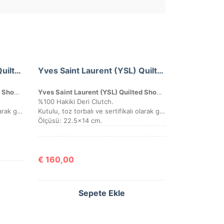
Yves Saint Laurent (YSL) Quilted Shoulder Bag
Yves Saint Laurent (YSL) Quilted Shoulder Bag
Yves Saint Laurent (YSL) Quilted Shoulder Bag
Yves Saint Laurent (YSL) Quilted Shoulder Bag
%100 Hakiki Deri Clutch.
Kutulu, toz torbalı ve sertifikalı olarak gönderilecektir.
Kutulu, toz torbalı ve sertifikalı olarak gönderilecektir.
Ölçüsü: 22.5×14 cm.
€
160,00
Sepete Ekle