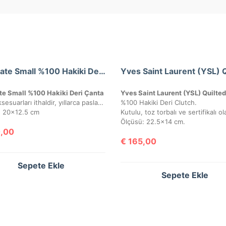
YSL Kate Small %100 Hakiki Deri Çanta
te Small %100 Hakiki Deri Çanta
Ürün aksesuarları ithaldir, yıllarca paslanmaz ve kararmaz. Yüksek kalite roys deriden üretilmiştir, tüm metal aksamlarında Saint Laurent yazısı mevcuttur. Kutulu, toz torbalı ve sertifikalı olarak gönderilecektir.
%100 Hakiki Deri Clutch.
: 20×12.5 cm
Ölçüsü: 22.5×14 cm.
,00
€
165,00
Sepete Ekle
Sepete Ekle