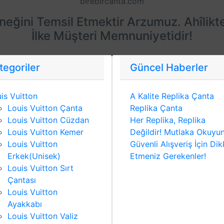
birebircanta.com
eneğini Temsil Etmektir Arzumuz. Ahîlikt
İlke Müşteri Memnuniyetidir!
tegoriler
Güncel Haberler
is Vuitton
A Kalite Replika Çanta
Louis Vuitton Çanta
Replika Çanta
Louis Vuitton Cüzdan
Her Replika, Replika
Louis Vuitton Kemer
Değildir! Mutlaka Okuyu
Louis Vuitton
Güvenli Alışveriş İçin Dik
Erkek(Unisek)
Etmeniz Gerekenler!
Louis Vuitton Sırt
Çantası
Louis Vuitton
Ayakkabı
Louis Vuitton Valiz