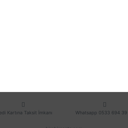
edi Kartına Taksit İmkanı
Whatsapp 0533 694 39