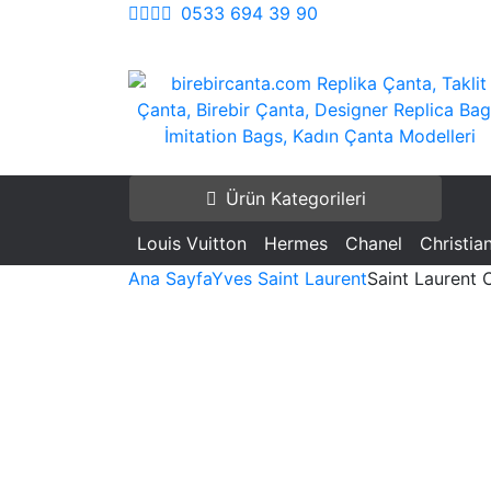
İçeriği
0533 694 39 90
Geç
birebircanta.com Replika Çanta, Taklit Çan
Replika Çanta, Birebir Çanta, Taklit Çant
Birebir Çanta, Designer Replica Bags, İmita
Replica Bags, İmitation Bags
Ürün Kategorileri
Bags, Kadın Çanta Modelleri
Louis Vuitton
Hermes
Chanel
Christia
Ana Sayfa
Yves Saint Laurent
Saint Laurent