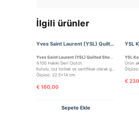
İlgili ürünler
Yves Saint Laurent (YSL) Quilted Shoulder Bag
Yves Saint Laurent (YSL) Quilted Shoulder Bag
YSL Ka
%100 Hakiki Deri Clutch.
Kutulu, toz torbalı ve sertifikalı olarak gönderilecektir.
Ölçüsü
Ölçüsü: 22.5×14 cm.
€
230
€
160,00
Sepete Ekle