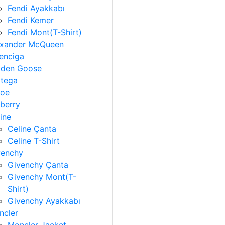
Fendi Ayakkabı
Fendi Kemer
Fendi Mont(T-Shirt)
exander McQueen
enciga
lden Goose
ttega
loe
berry
ine
Celine Çanta
Celine T-Shirt
venchy
Givenchy Çanta
Givenchy Mont(T-
Shirt)
Givenchy Ayakkabı
ncler