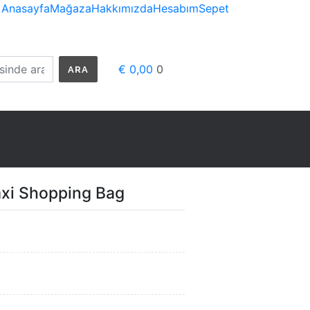
Anasayfa
Mağaza
Hakkımızda
Hesabım
Sepet
€ 0,00
0
ARA
axi Shopping Bag