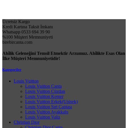
Ücretsiz Kargo
Kredi Kartına Taksit İmkanı
Whatsapp 0533 694 39 90
%100 Müşteri Memnuniyeti
birebircanta.com
Ahîlik Geleneğini Temsil Etmektir Arzumuz. Ahîlikte Esas Olan
İlke Müşteri Memnuniyetidir!
Kategoriler
Louis Vuitton
Louis Vuitton Çanta
Louis Vuitton Cüzdan
Louis Vuitton Kemer
Louis Vuitton Erkek(Unisek)
Louis Vuitton Sırt Çantası
Louis Vuitton Ayakkabı
Louis Vuitton Valiz
Christian Dior
Christian Dior Çanta