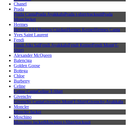
Chanel
Prada
Prada Çanta
Prada Ayakkabı
Prada t-shirt/tracksuit
Prada
Mont/Jacket
Hermes
Hermes ŞAL
Hermes Cüzdan
Hermes Kemer
Hermes Çanta
Yves Saint Laurent
Fendi
Fendi Atkı Şal
Fendi Ayakkabı
Fendi Kemer
Fendi Mont(T-
Shirt)
Alexander McQueen
Balenciga
Golden Goose
Bottega
Chloe
Burberry
Celine
Celine Çanta
Celine T-Shirt
Givenchy
Givenchy Çanta
Givenchy Mont(T-Shirt)
Givenchy Ayakkabı
Moncler
Moncler Jacket
Moschino
Moschino Jacket
Moschino t-Shirt/tracksuit