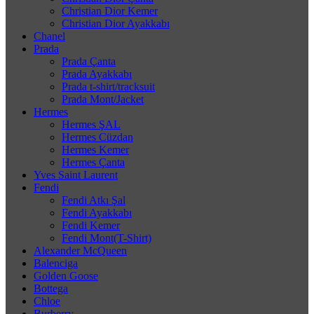
Christian Dior Kemer
Christian Dior Ayakkabı
Chanel
Prada
Prada Çanta
Prada Ayakkabı
Prada t-shirt/tracksuit
Prada Mont/Jacket
Hermes
Hermes ŞAL
Hermes Cüzdan
Hermes Kemer
Hermes Çanta
Yves Saint Laurent
Fendi
Fendi Atkı Şal
Fendi Ayakkabı
Fendi Kemer
Fendi Mont(T-Shirt)
Alexander McQueen
Balenciga
Golden Goose
Bottega
Chloe
Burberry