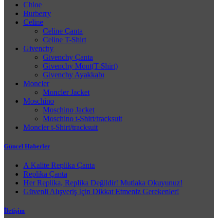
Chloe
Burberry
Celine
Celine Çanta
Celine T-Shirt
Givenchy
Givenchy Çanta
Givenchy Mont(T-Shirt)
Givenchy Ayakkabı
Moncler
Moncler Jacket
Moschino
Moschino Jacket
Moschino t-Shirt/tracksuit
Moncler t-Shirt/tracksuit
Güncel Haberler
A Kalite Replika Çanta
Replika Çanta
Her Replika, Replika Değildir! Mutlaka Okuyunuz!
Güvenli Alışveriş İçin Dikkat Etmeniz Gerekenler!
İletişim