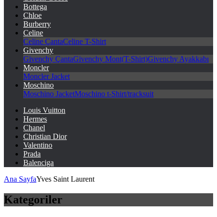
Bottega
Chloe
Burberry
Celine
Celine Çanta
Celine T-Shirt
Givenchy
Givenchy Çanta
Givenchy Mont(T-Shirt)
Givenchy Ayakkabı
Moncler
Moncler Jacket
Moschino
Moschino Jacket
Moschino t-Shirt/tracksuit
Louis Vuitton
Hermes
Chanel
Christian Dior
Valentino
Prada
Balenciga
Ana Sayfa
Yves Saint Laurent
Kategoriler