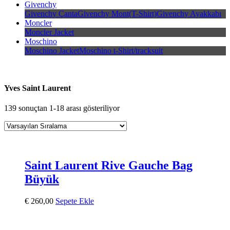
Givenchy
Givenchy Çanta
Givenchy Mont(T-Shirt)
Givenchy Ayakkabı
Moncler
Moncler Jacket
Moschino
Moschino Jacket
Moschino t-Shirt/tracksuit
Yves Saint Laurent
139 sonuçtan 1-18 arası gösteriliyor
Saint Laurent Rive Gauche Bag
Büyük
€
260,00
Sepete Ekle