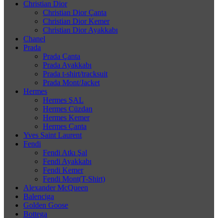
Christian Dior
Christian Dior Çanta
Christian Dior Kemer
Christian Dior Ayakkabı
Chanel
Prada
Prada Çanta
Prada Ayakkabı
Prada t-shirt/tracksuit
Prada Mont/Jacket
Hermes
Hermes ŞAL
Hermes Cüzdan
Hermes Kemer
Hermes Çanta
Yves Saint Laurent
Fendi
Fendi Atkı Şal
Fendi Ayakkabı
Fendi Kemer
Fendi Mont(T-Shirt)
Alexander McQueen
Balenciga
Golden Goose
Bottega