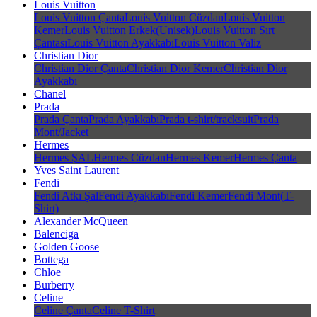
Louis Vuitton
Louis Vuitton Çanta
Louis Vuitton Cüzdan
Louis Vuitton
Kemer
Louis Vuitton Erkek(Unisek)
Louis Vuitton Sırt
Çantası
Louis Vuitton Ayakkabı
Louis Vuitton Valiz
Christian Dior
Christian Dior Çanta
Christian Dior Kemer
Christian Dior
Ayakkabı
Chanel
Prada
Prada Çanta
Prada Ayakkabı
Prada t-shirt/tracksuit
Prada
Mont/Jacket
Hermes
Hermes ŞAL
Hermes Cüzdan
Hermes Kemer
Hermes Çanta
Yves Saint Laurent
Fendi
Fendi Atkı Şal
Fendi Ayakkabı
Fendi Kemer
Fendi Mont(T-
Shirt)
Alexander McQueen
Balenciga
Golden Goose
Bottega
Chloe
Burberry
Celine
Celine Çanta
Celine T-Shirt