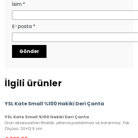
İsim
*
E-posta
*
İlgili ürünler
YSL Kate Small %100 Hakiki Deri Çanta
YSL Kate Small %100 Hakiki Deri Çanta
Ürün aksesuarları ithaldir, yıllarca paslanmaz ve kararmaz. Yüksek kalite roys deriden üretilmiştir, tüm metal aksamlarında Saint Laurent yazısı mevcuttur. Kutulu, toz torbalı ve sertifikalı olarak gönderilecektir.
Ölçüsü: 20×12.5 cm