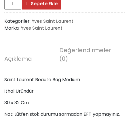
Saint
Sepete Ekle
Laurent
Beaute
Kategoriler:
Yves Saint Laurent
Bag
Marka:
Yves Saint Laurent
Medium
adet
Değerlendirmeler
Açıklama
(0)
Saint Laurent Beaute Bag Medium
İthal Üründür
30 x 32 Cm
Not: Lütfen stok durumu sormadan EFT yapmayınız.