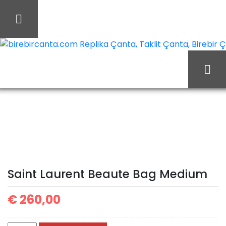
İçeriği
Geç
birebircanta.com Replika Çanta, Taklit Çanta, Birebir Çan
Saint
Ana Sayfa
Yves Saint Laurent
Laurent Beaute Bag
Medium
Saint Laurent Beaute Bag Medium
€
260,00