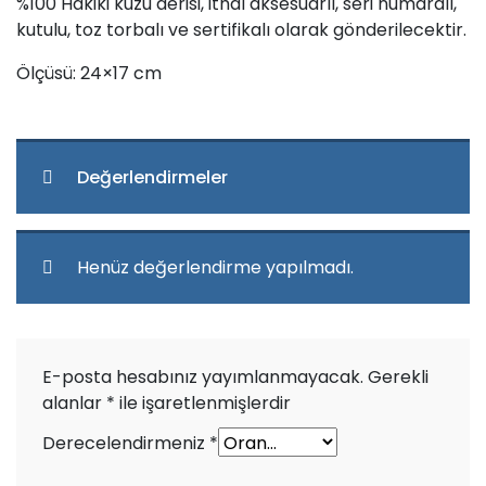
%100 Hakiki kuzu derisi, ithal aksesuarlı, seri numaralı,
kutulu, toz torbalı ve sertifikalı olarak gönderilecektir.
Ölçüsü: 24×17 cm
Değerlendirmeler
Henüz değerlendirme yapılmadı.
E-posta hesabınız yayımlanmayacak.
Gerekli
alanlar
*
ile işaretlenmişlerdir
Derecelendirmeniz
*