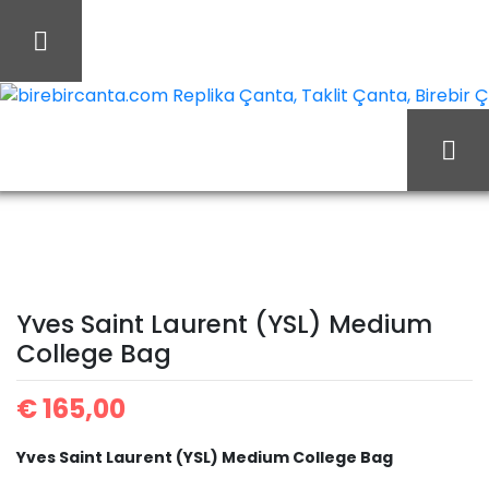
İçeriği
Geç
birebircanta.com Replika Çanta, Taklit Çanta, Birebir Çan
Yves
Ana Sayfa
Yves Saint Laurent
Saint Laurent (YSL)
Yves Saint Laurent (YSL) Medium
Medium College Bag
College Bag
€
165,00
Yves Saint Laurent (YSL) Medium College Bag