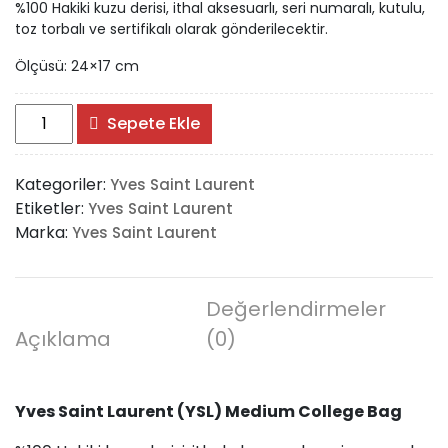
%100 Hakiki kuzu derisi, ithal aksesuarlı, seri numaralı, kutulu,
toz torbalı ve sertifikalı olarak gönderilecektir.
Ölçüsü: 24×17 cm
Yves
Sepete Ekle
Saint
Laurent
Kategoriler:
Yves Saint Laurent
(YSL)
Etiketler:
Yves Saint Laurent
Medium
Marka:
Yves Saint Laurent
College
Bag
adet
Değerlendirmeler
Açıklama
(0)
Yves Saint Laurent (YSL) Medium College Bag