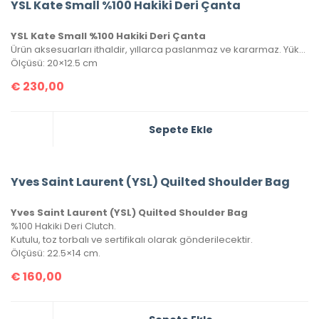
YSL Kate Small %100 Hakiki Deri Çanta
YSL Kate Small %100 Hakiki Deri Çanta
Ürün aksesuarları ithaldir, yıllarca paslanmaz ve kararmaz. Yüksek kalite roys deriden üretilmiştir, tüm metal aksamlarında Saint Laurent yazısı mevcuttur. Kutulu, toz torbalı ve sertifikalı olarak gönderilecektir.
Ölçüsü: 20×12.5 cm
€
230,00
Sepete Ekle
Yves Saint Laurent (YSL) Quilted Shoulder Bag
Yves Saint Laurent (YSL) Quilted Shoulder Bag
%100 Hakiki Deri Clutch.
Kutulu, toz torbalı ve sertifikalı olarak gönderilecektir.
Ölçüsü: 22.5×14 cm.
€
160,00