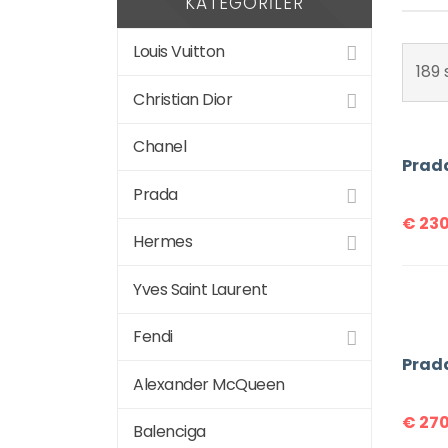
KATEGORILER
Louis Vuitton
189 
Christian Dior
Chanel
Prada
€
230
Hermes
Yves Saint Laurent
Fendi
Prad
Alexander McQueen
€
270
Balenciga