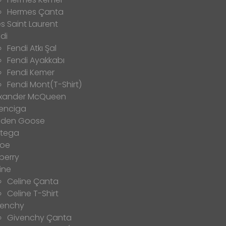
Hermes Çanta
s Saint Laurent
di
Fendi Atkı Şal
Fendi Ayakkabı
Fendi Kemer
Fendi Mont(T-Shirt)
exander McQueen
enciga
lden Goose
ttega
loe
berry
ine
Celine Çanta
Celine T-Shirt
venchy
Givenchy Çanta