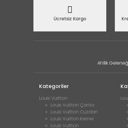
Ücretsiz Kargo
Kre
Ahîlik Geleneğ
Kategoriler
Ka
Louis Vuitton
Lou
Louis Vuitton Çanta
Louis Vuitton Cüzdan
Louis Vuitton Kemer
Louis Vuitton