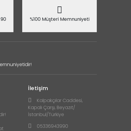
 90
%100 Müşteri Memnuniyeti
Memnuniyetidir!
İletişim
Kalpakçılar Caddesi,
Kapalı Çarşı, Beyazıt/
ir!
İstanbul/Türkiye
05336943990
at