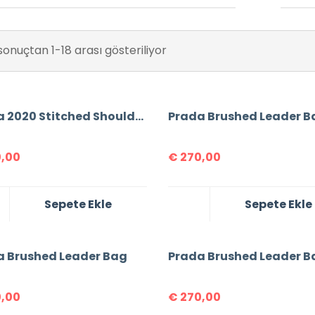
sonuçtan 1-18 arası gösteriliyor
Prada 2020 Stitched Shoulder Bag
Prada Brushed Leader B
,00
€
270,00
Sepete Ekle
Sepete Ekle
a Brushed Leader Bag
Prada Brushed Leader B
,00
€
270,00