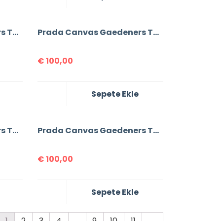
Prada Canvas Gaedeners Tote Bag
Prada Canvas Gaedeners Tote Bag
€
100,00
Sepete Ekle
Prada Canvas Gaedeners Tote Bag
Prada Canvas Gaedeners Tote Bag
€
100,00
Sepete Ekle
1
2
3
4
…
9
10
11
→