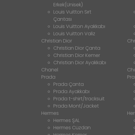
Erkek(Unisek)
Louis Vuitton Sırt
Çantası
Louis Vuitton Ayakkabı
Louis Vuitton Valiz
Christian Dior
Chr
Christian Dior Çanta
Christian Dior Kemer
Christian Dior Ayakkabı
Chanel
Ch
Prada
Pr
Prada Çanta
Prada Ayakkabı
Prada t-shirt/tracksuit
Prada Mont/Jacket
Hermes
He
Hermes ŞAL
Hermes Cüzdan
Hermes Kemer