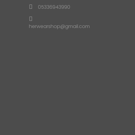
05336943990
herwearshop@gmail.com