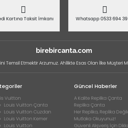
di Kartına Taksit İmkanı
Whatsapp 0533 694 39
birebircanta.com
ini Temsil Etmektir Arzumuz. Ahîlikte Esas Olan İlke Müşteri 
tegoriler
Güncel Haberler
is Vuitton
A Kalite Replika Çanta
Louis Vuitton Çanta
Replika Çanta
Louis Vuitton Cüzdan
Her Replika, Replika Değild
Louis Vuitton Kemer
Mutlaka Okuyunuz!
Louis Vuitton
Güvenli Alışveriş İçin Dikk