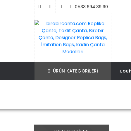
İçeriği
0533 694 39 90
Geç
birebircanta.com Replika Çanta, Taklit Ça
Replika Çanta, Birebir Çanta, Taklit Çan
Birebir Çanta, Designer Replica Bags, İmit
Replica Bags, İmitation Bags
ÜRÜN KATEGORILERI
LOUI
Bags, Kadın Çanta Modelleri