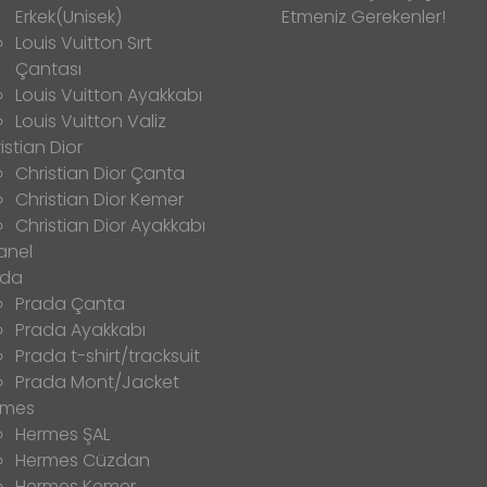
Erkek(Unisek)
Etmeniz Gerekenler!
Louis Vuitton Sırt
Çantası
Louis Vuitton Ayakkabı
Louis Vuitton Valiz
istian Dior
Christian Dior Çanta
Christian Dior Kemer
Christian Dior Ayakkabı
anel
ada
Prada Çanta
Prada Ayakkabı
Prada t-shirt/tracksuit
Prada Mont/Jacket
rmes
Hermes ŞAL
Hermes Cüzdan
Hermes Kemer