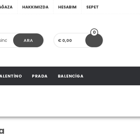
AĞAZA
HAKKIMIZDA
HESABIM
SEPET
0
€ 0,00
ARA
ALENTINO
PRADA
BALENCIGA
a