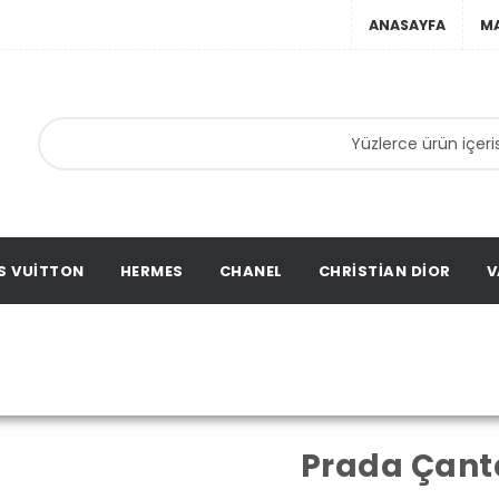
ANASAYFA
M
nta,
ta,
ation
S VUITTON
HERMES
CHANEL
CHRISTIAN DIOR
V
Prada Çanta
Ana Sayfa
Prada
Prada Çant