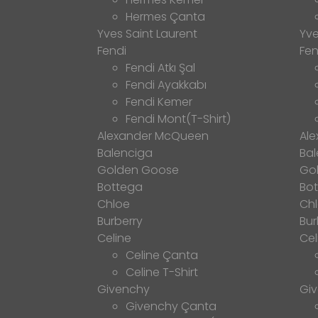
Hermes Çanta
Yves Saint Laurent
Yve
Fendi
Fen
Fendi Atkı Şal
Fendi Ayakkabı
Fendi Kemer
Fendi Mont(T-Shirt)
Alexander McQueen
Al
Balenciga
Bal
Golden Goose
Go
Bottega
Bo
Chloe
Ch
Burberry
Bur
Celine
Cel
Celine Çanta
Celine T-Shirt
Givenchy
Gi
Givenchy Çanta