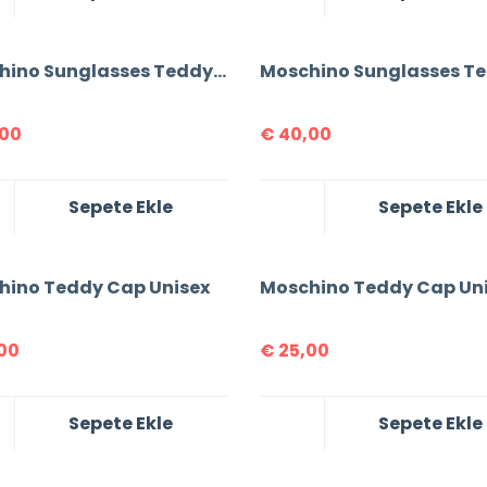
Moschino Sunglasses Teddy Print For Women T-shirt
00
€
40,00
Sepete Ekle
Sepete Ekle
hino Teddy Cap Unisex
Moschino Teddy Cap Un
00
€
25,00
Sepete Ekle
Sepete Ekle