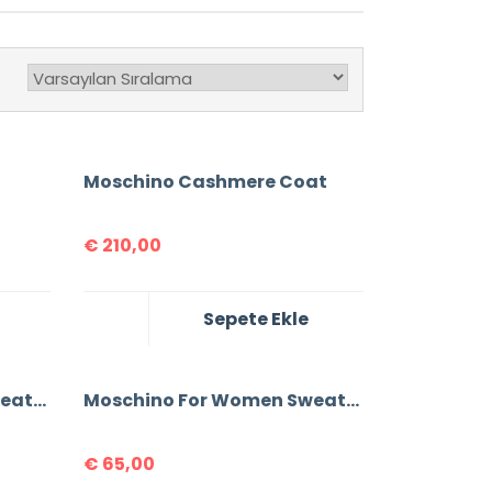
Moschino Cashmere Coat
€
210,00
Sepete Ekle
Moschino For Women Sweatshirt
Moschino For Women Sweatshirt
€
65,00