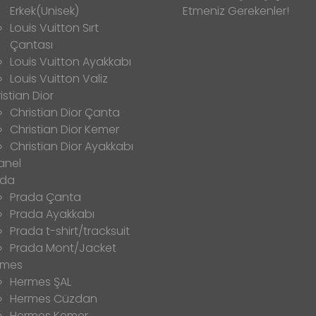
Erkek(Unisek)
Etmeniz Gerekenler!
Louis Vuitton Sırt
Çantası
Louis Vuitton Ayakkabı
Louis Vuitton Valiz
istian Dior
Christian Dior Çanta
Christian Dior Kemer
Christian Dior Ayakkabı
anel
ada
Prada Çanta
Prada Ayakkabı
Prada t-shirt/tracksuit
Prada Mont/Jacket
rmes
Hermes ŞAL
Hermes Cüzdan
Hermes Kemer