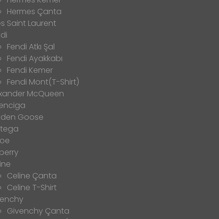
Hermes Çanta
s Saint Laurent
di
Fendi Atkı Şal
Fendi Ayakkabı
Fendi Kemer
Fendi Mont(T-Shirt)
exander McQueen
enciga
lden Goose
ttega
loe
berry
ine
Celine Çanta
Celine T-Shirt
venchy
Givenchy Çanta