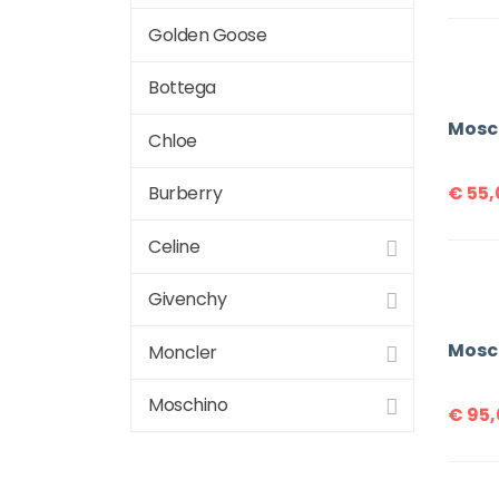
Golden Goose
Bottega
Chloe
€
55,
Burberry
Celine
Givenchy
Moncler
Moschino
€
95,