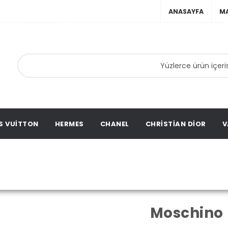
ANASAYFA
M
nta,
ta,
ation
S VUITTON
HERMES
CHANEL
CHRISTIAN DIOR
V
MarkalarMoschino
Ana Sayfa
Moschino