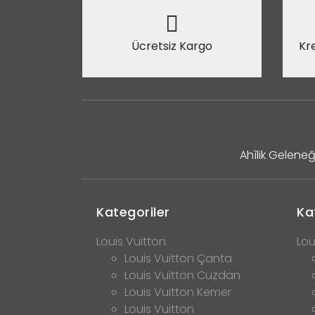
Ücretsiz Kargo
Kre
Ahîlik Geleneğ
Kategoriler
Ka
Louis Vuitton
Lou
Louis Vuitton Çanta
Louis Vuitton Cüzdan
Louis Vuitton Kemer
Louis Vuitton