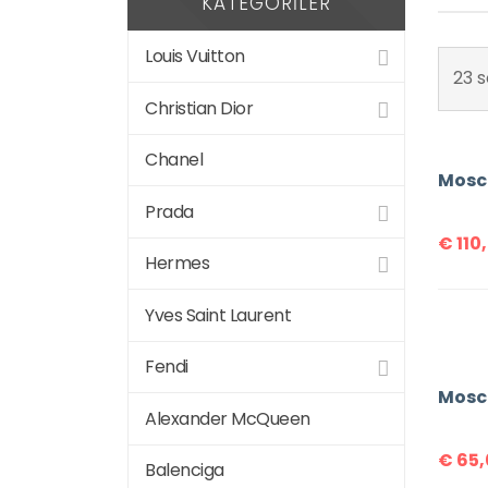
KATEGORILER
Louis Vuitton
23 s
Christian Dior
Chanel
Mosc
Prada
€
110
Hermes
Yves Saint Laurent
Fendi
Alexander McQueen
€
65,
Balenciga