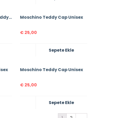
Moschino Sunglasses Teddy Print For Women T-shirt
Moschino Teddy Cap Unisex
€
25,00
Sepete Ekle
isex
Moschino Teddy Cap Unisex
€
25,00
Sepete Ekle
1
2
→