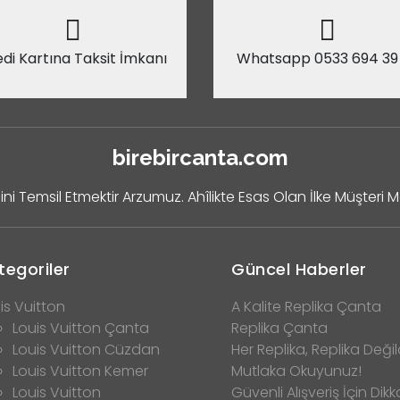
di Kartına Taksit İmkanı
Whatsapp 0533 694 39
birebircanta.com
ini Temsil Etmektir Arzumuz. Ahîlikte Esas Olan İlke Müşteri 
tegoriler
Güncel Haberler
is Vuitton
A Kalite Replika Çanta
Louis Vuitton Çanta
Replika Çanta
Louis Vuitton Cüzdan
Her Replika, Replika Değild
Louis Vuitton Kemer
Mutlaka Okuyunuz!
Louis Vuitton
Güvenli Alışveriş İçin Dikk