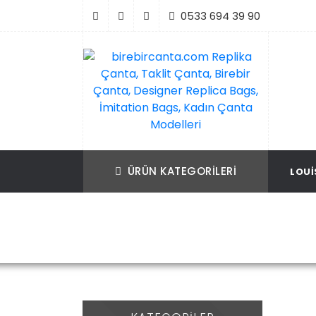
İçeriği
0533 694 39 90
Geç
birebircanta.com Replika Çanta, Taklit Ça
Replika Çanta, Birebir Çanta, Taklit Çan
Birebir Çanta, Designer Replica Bags, İmit
Replica Bags, İmitation Bags
ÜRÜN KATEGORILERI
LOUI
Bags, Kadın Çanta Modelleri