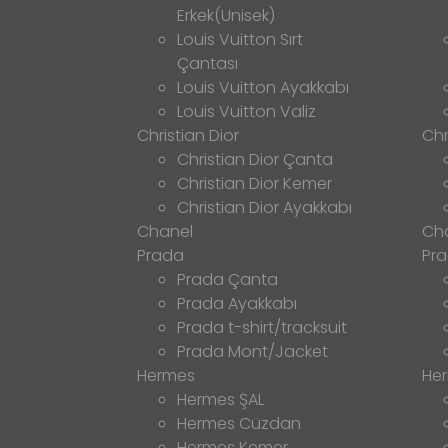
Erkek(Unisek)
Louis Vuitton Sırt
Çantası
Louis Vuitton Ayakkabı
Louis Vuitton Valiz
Christian Dior
Chr
Christian Dior Çanta
Christian Dior Kemer
Christian Dior Ayakkabı
Chanel
Ch
Prada
Pr
Prada Çanta
Prada Ayakkabı
Prada t-shirt/tracksuit
Prada Mont/Jacket
Hermes
He
Hermes ŞAL
Hermes Cüzdan
Hermes Kemer