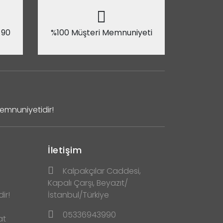
 90
%100 Müşteri Memnuniyeti
Memnuniyetidir!
İletişim
Kalpakçılar Caddesi,
Kapalı Çarşı, Beyazıt/
ir!
İstanbul/Türkiye
05336943990
at