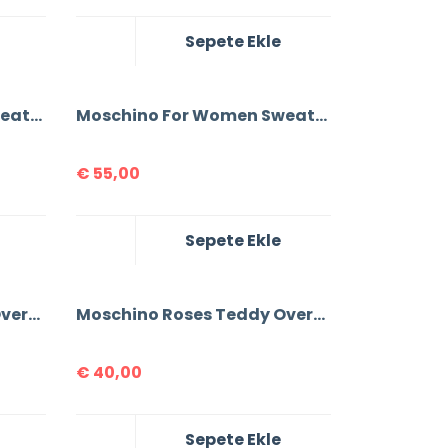
Sepete Ekle
Moschino For Women Sweatshirt
Moschino For Women Sweatshirt
€
55,00
Sepete Ekle
Moschino Roses Teddy Oversize For Women T-Shirt
Moschino Roses Teddy Oversize For Women T-Shirt
€
40,00
Sepete Ekle