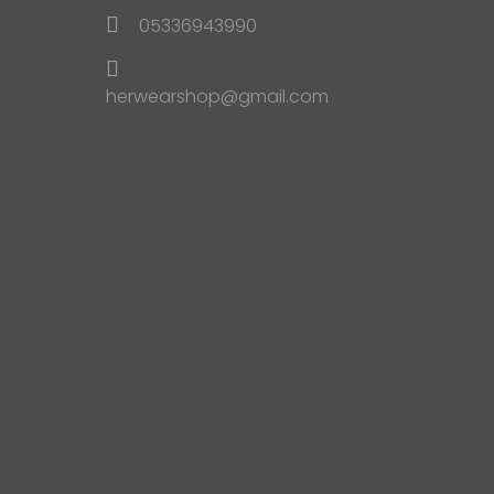
05336943990
herwearshop@gmail.com