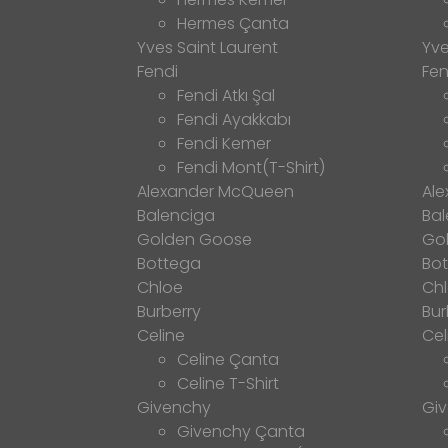
Hermes Çanta
Yves Saint Laurent
Yve
Fendi
Fen
Fendi Atkı Şal
Fendi Ayakkabı
Fendi Kemer
Fendi Mont(T-Shirt)
Alexander McQueen
Al
Balenciga
Bal
Golden Goose
Go
Bottega
Bo
Chloe
Ch
Burberry
Bur
Celine
Cel
Celine Çanta
Celine T-Shirt
Givenchy
Gi
Givenchy Çanta