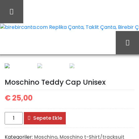
İçeriği
Geç
birebircanta.com Replika Çanta, Taklit Çanta, Birebir Çan
Ana Sayfa
Moschino
Moschino t-Shirt/tracksuit
Moschino Teddy Cap
Moschino Teddy Cap Unisex
€
25,00
Unisex
Moschino
Sepete Ekle
Teddy
Cap
Kategoriler:
,
Moschino
Moschino t-Shirt/tracksuit
Unisex