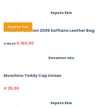
Sepete Ekle
%16
Stokta Yok
Prada Re-Edition 2005 Saffiano Leather Bag
€
160,00
€
190,00
Devamını oku
Moschino Teddy Cap Unisex
€
25,00
Sepete Ekle