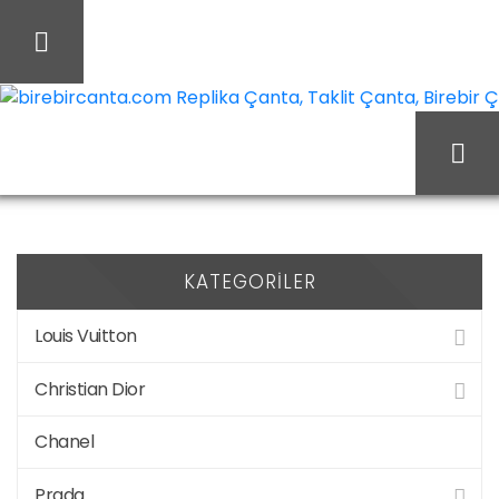
İçeriği
Geç
birebircanta.com Replika Çanta, Taklit Çanta, Birebir Çan
Moschino
Ana Sayfa
KATEGORILER
Louis Vuitton
Christian Dior
Chanel
Prada