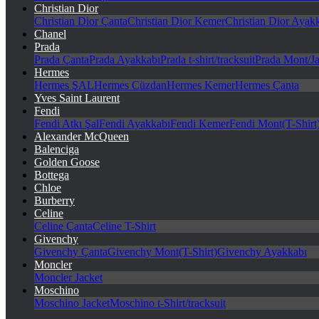
Christian Dior
Christian Dior Çanta
Christian Dior Kemer
Christian Dior Ayak
Chanel
Prada
Prada Çanta
Prada Ayakkabı
Prada t-shirt/tracksuit
Prada Mont/Ja
Hermes
Hermes ŞAL
Hermes Cüzdan
Hermes Kemer
Hermes Çanta
Yves Saint Laurent
Fendi
Fendi Atkı Şal
Fendi Ayakkabı
Fendi Kemer
Fendi Mont(T-Shirt
Alexander McQueen
Balenciga
Golden Goose
Bottega
Chloe
Burberry
Celine
Celine Çanta
Celine T-Shirt
Givenchy
Givenchy Çanta
Givenchy Mont(T-Shirt)
Givenchy Ayakkabı
Moncler
Moncler Jacket
Moschino
Moschino Jacket
Moschino t-Shirt/tracksuit