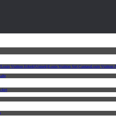
r
Louis Vuitton Erkek(Unisek)
Louis Vuitton Sırt Çantası
Louis Vuitton 
kabı
cket
)