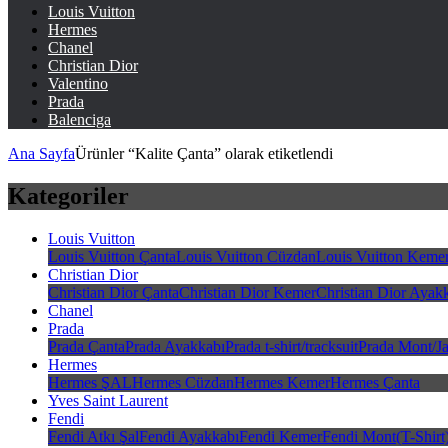
Louis Vuitton
Hermes
Chanel
Christian Dior
Valentino
Prada
Balenciga
Ana Sayfa
Ürünler “Kalite Çanta” olarak etiketlendi
Kategoriler
Louis Vuitton
Louis Vuitton Çanta
Louis Vuitton Cüzdan
Louis Vuitton Keme
Christian Dior
Christian Dior Çanta
Christian Dior Kemer
Christian Dior Ayak
Chanel
Prada
Prada Çanta
Prada Ayakkabı
Prada t-shirt/tracksuit
Prada Mont/Ja
Hermes
Hermes ŞAL
Hermes Cüzdan
Hermes Kemer
Hermes Çanta
Yves Saint Laurent
Fendi
Fendi Atkı Şal
Fendi Ayakkabı
Fendi Kemer
Fendi Mont(T-Shirt