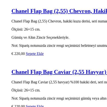
Chanel Flap Bag (2,55) Chevron, Haki
Chanel Flap Bag (2,55) Chevron, hakiki kuzu derisi, seri numaralı,
Ölçüsü: 26×15 cm.
Gümüş ve Altın Zincir Seçenekleriyle.
Not: Sipariş notunuzda zincir rengi seçiminizi belirtmeyi unutm
€
220,00
Sepete Ekle
Chanel Flap Bag Caviar (2,55 Havyar
Chanel Flap Bag Caviar (2,55 havyar) %100 hakiki deri, seri numar
Ölçüsü: 26×15 cm.
Not: Sipariş notunuzda zincir rengi seçiminizi gümüş veya altın
€
220,00
Sepete Ekle