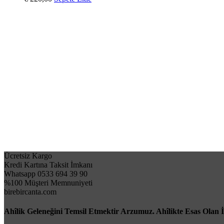
Ücretsiz Kargo
Kredi Kartına Taksit İmkanı
Whatsapp 0533 694 39 90
%100 Müşteri Memnuniyeti
birebircanta.com
Ahîlik Geleneğini Temsil Etmektir Arzumuz. Ahîlikte Esas Olan 