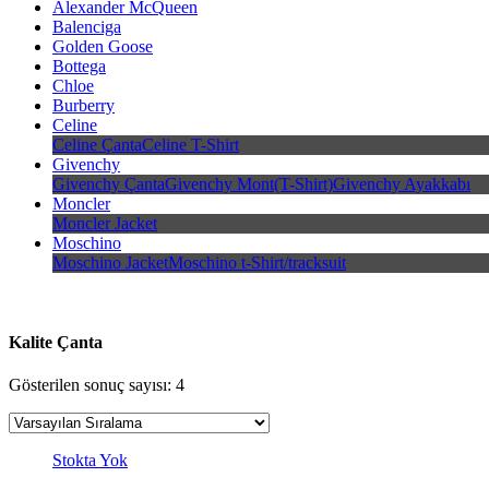
Alexander McQueen
Balenciga
Golden Goose
Bottega
Chloe
Burberry
Celine
Celine Çanta
Celine T-Shirt
Givenchy
Givenchy Çanta
Givenchy Mont(T-Shirt)
Givenchy Ayakkabı
Moncler
Moncler Jacket
Moschino
Moschino Jacket
Moschino t-Shirt/tracksuit
Kalite Çanta
Gösterilen sonuç sayısı: 4
Stokta Yok