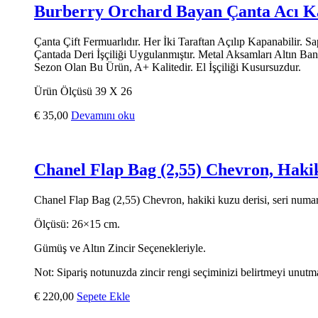
Burberry Orchard Bayan Çanta Acı K
Çanta Çift Fermuarlıdır. Her İki Taraftan Açılıp Kapanabilir. 
Çantada Deri İşçiliği Uygulanmıştır. Metal Aksamları Altın B
Sezon Olan Bu Ürün, A+ Kalitedir. El İşçiliği Kusursuzdur.
Ürün Ölçüsü 39 X 26
€
35,00
Devamını oku
Chanel Flap Bag (2,55) Chevron, Haki
Chanel Flap Bag (2,55) Chevron, hakiki kuzu derisi, seri numaralı,
Ölçüsü: 26×15 cm.
Gümüş ve Altın Zincir Seçenekleriyle.
Not: Sipariş notunuzda zincir rengi seçiminizi belirtmeyi unutm
€
220,00
Sepete Ekle