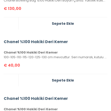
Chanel Bowling Bag %100 Hakiki Deri Bayan Çanta. Yüksek kalite, deriden üretilmiştir. İşçiliği birinci sınıftır. Metal kısımlar yazılı aksesuardır ,seri numaralı, birebir üründür. Ebatı 27×18 cm kutulu, toz torbalı, sertifikalıdır.
€
130,00
Sepete Ekle
Chanel %100 Hakiki Deri Kemer
Chanel %100 Hakiki Deri Kemer
100-105-110-115-120-125-130 cm mevcuttur. Seri numaralı, kutulu ve sertifikalı olarak gönderilecektir.
€
40,00
Sepete Ekle
Chanel %100 Hakiki Deri Kemer
Chanel %100 Hakiki Deri Kemer