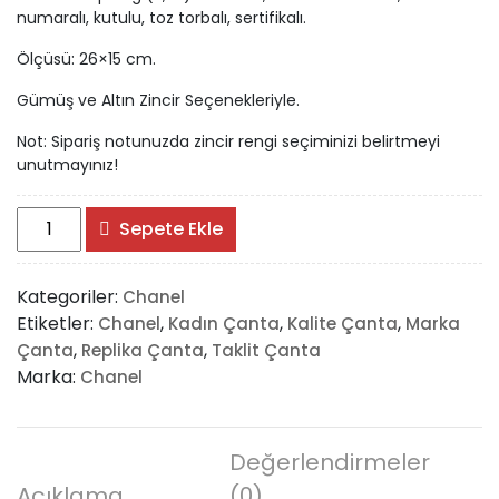
numaralı, kutulu, toz torbalı, sertifikalı.
Ölçüsü: 26×15 cm.
Gümüş ve Altın Zincir Seçenekleriyle.
Not: Sipariş notunuzda zincir rengi seçiminizi belirtmeyi
unutmayınız!
Chanel
Sepete Ekle
Flap
Bag
Kategoriler:
Chanel
(2,55)
Etiketler:
,
,
,
Chanel
Kadın Çanta
Kalite Çanta
Marka
Chevron,
,
,
Çanta
Replika Çanta
Taklit Çanta
Hakiki
Marka:
Chanel
Kuzu
Derisi
adet
Değerlendirmeler
Açıklama
(0)