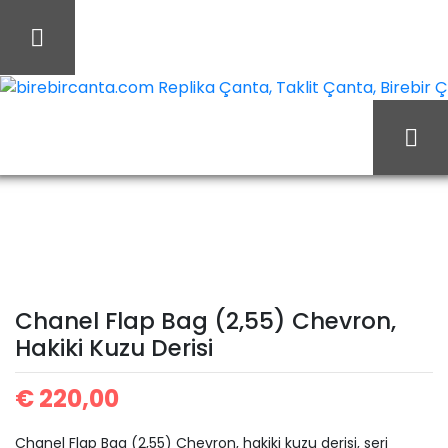
İçeriği
Geç
birebircanta.com Replika Çanta, Taklit Çanta, Birebir Çan
Chanel Flap
Ana Sayfa
Chanel
Bag (2,55) Chevron,
Hakiki Kuzu Derisi
Chanel Flap Bag (2,55) Chevron,
Hakiki Kuzu Derisi
€
220,00
Chanel Flap Bag (2,55) Chevron, hakiki kuzu derisi, seri