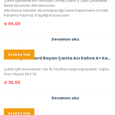
Çanta İçerisinde Biri Fermuarlı Olmak Üzere 3 Cepli Çıkarılabilir Cüzdanı Vardır.
Metal Aksamları Altın Banyodur.
Altın Banyo Adından da Anlaşılacağı Üzere Kaplamanın En Kaliteli Olanıdır.
Kararma Yapmaz. El İşçiliği Kusursuzdur.
€
65,00
Devamını oku
Stokta Yok
Burberry Orchard Bayan Çanta Acı Kahve A+ Kalite
Çanta Çift Fermuarlıdır. Her İki Taraftan Açılıp Kapanabilir. Sapları Orijinal Sap Modelidir Ve Sayaç Saptır. Bu Sap Modeli Sadece Elde Dikilebilir. Sadece Deri Ürünlerde Kullanılan Sap Modelidir. Çantada Deri İşçiliği Uygulanmıştır. Metal Aksamları Altın Banyodur. Altın Banyo Adından da Anlaşılacağı Üzere Kaplamanın En Kaliteli Olanıdır. Ömürlüktür, Sararma Ve Kararma Yapmaz. Yeni Sezon Olan Bu Ürün, A+ Kalitedir. El İşçiliği Kusursuzdur.
Ürün Ölçüsü 39 X 26
€
35,00
Devamını oku
Stokta Yok