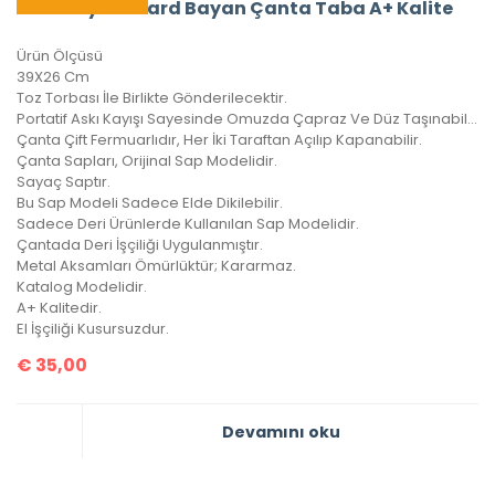
Burberry Orchard Bayan Çanta Taba A+ Kalite
Ürün Ölçüsü
39X26 Cm
Toz Torbası İle Birlikte Gönderilecektir.
Portatif Askı Kayışı Sayesinde Omuzda Çapraz Ve Düz Taşınabilir.
Çanta Çift Fermuarlıdır, Her İki Taraftan Açılıp Kapanabilir.
Çanta Sapları, Orijinal Sap Modelidir.
Sayaç Saptır.
Bu Sap Modeli Sadece Elde Dikilebilir.
Sadece Deri Ürünlerde Kullanılan Sap Modelidir.
Çantada Deri İşçiliği Uygulanmıştır.
Metal Aksamları Ömürlüktür; Kararmaz.
Katalog Modelidir.
A+ Kalitedir.
El İşçiliği Kusursuzdur.
€
35,00
Devamını oku