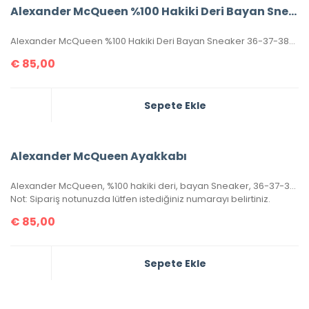
Alexander McQueen %100 Hakiki Deri Bayan Sneaker
Alexander McQueen %100 Hakiki Deri Bayan Sneaker 36-37-38-39-40 Numaralar Mevcuttur.
€
85,00
Sepete Ekle
Alexander McQueen Ayakkabı
Alexander McQueen, %100 hakiki deri, bayan Sneaker, 36-37-38-39-40 ölçülerinde pembe renk stoklara girmiştir.
Not: Sipariş notunuzda lütfen istediğiniz numarayı belirtiniz.
€
85,00
Sepete Ekle