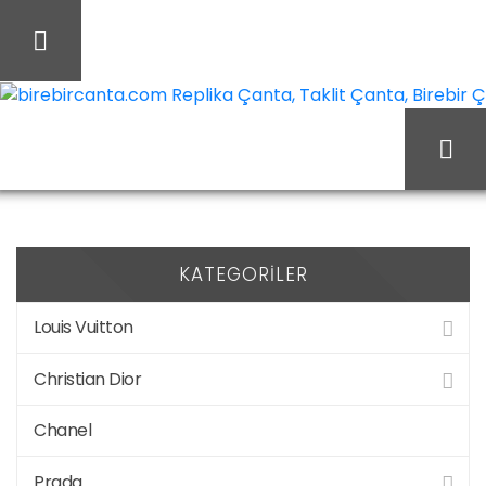
İçeriği
Geç
birebircanta.com Replika Çanta, Taklit Çanta, Birebir Çan
Ürünler “Replika
Ana Sayfa
Çanta” olarak etiketlendi
KATEGORILER
Louis Vuitton
Christian Dior
Chanel
Prada