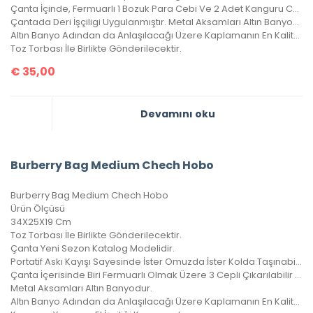
Çanta İçinde, Fermuarlı 1 Bozuk Para Cebi Ve 2 Adet Kanguru Cebi Vardır.
Çantada Deri İşçiligi Uygulanmıştır. Metal Aksamları Altın Banyodur.
Altın Banyo Adından da Anlaşılacağı Üzere Kaplamanın En Kaliteli Olanıdır, Kararma Yapmaz.
Toz Torbası İle Birlikte Gönderilecektir.
€
35,00
Devamını oku
Burberry Bag Medium Chech Hobo
Burberry Bag Medium Chech Hobo
Ürün Ölçüsü
34X25X19 Cm
Toz Torbası İle Birlikte Gönderilecektir.
Çanta Yeni Sezon Katalog Modelidir.
Portatif Askı Kayışı Sayesinde İster Omuzda İster Kolda Taşınabilir.
Çanta İçerisinde Biri Fermuarlı Olmak Üzere 3 Cepli Çıkarılabilir Cüzdanı Vardır.
Metal Aksamları Altın Banyodur.
Altın Banyo Adından da Anlaşılacağı Üzere Kaplamanın En Kaliteli Olanıdır.