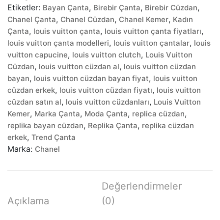
Etiketler:
,
,
,
Bayan Çanta
Birebir Çanta
Birebir Cüzdan
Kemer
,
,
,
Chanel Çanta
Chanel Cüzdan
Chanel Kemer
Kadın
adet
,
,
,
Çanta
louis vuitton çanta
louis vuitton çanta fiyatları
,
,
louis vuitton çanta modelleri
louis vuitton çantalar
louis
,
,
vuitton capucine
louis vuitton clutch
Louis Vuitton
,
,
Cüzdan
louis vuitton cüzdan al
louis vuitton cüzdan
,
,
bayan
louis vuitton cüzdan bayan fiyat
louis vuitton
,
,
cüzdan erkek
louis vuitton cüzdan fiyatı
louis vuitton
,
,
cüzdan satın al
louis vuitton cüzdanları
Louis Vuitton
,
,
,
,
Kemer
Marka Çanta
Moda Çanta
replica cüzdan
,
,
replika bayan cüzdan
Replika Çanta
replika cüzdan
,
erkek
Trend Çanta
Marka:
Chanel
Değerlendirmeler
Açıklama
(0)