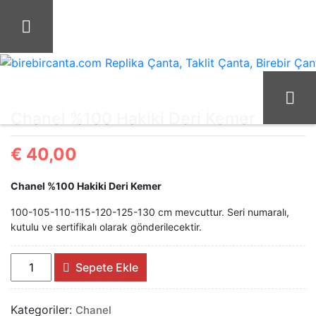
İçeriği
Geç
Ana Sayfa
Chanel
Chanel %100 Hakiki Deri Kemer
birebircanta.com Replika Çanta, Taklit Çanta, Birebir Çanta
Chanel %100 Hakiki Deri Kemer
€
40,00
Chanel %100 Hakiki Deri Kemer
100-105-110-115-120-125-130 cm mevcuttur. Seri numaralı,
kutulu ve sertifikalı olarak gönderilecektir.
Chanel
Sepete Ekle
%100
Hakiki
Kategoriler:
Chanel
Deri