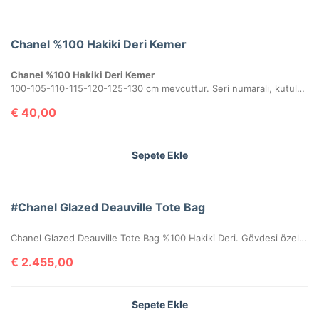
Chanel %100 Hakiki Deri Kemer
Chanel %100 Hakiki Deri Kemer
100-105-110-115-120-125-130 cm mevcuttur. Seri numaralı, kutulu ve sertifikalı olarak gönderilecektir.
€
40,00
Sepete Ekle
#Chanel Glazed Deauville Tote Bag
Chanel Glazed Deauville Tote Bag %100 Hakiki Deri. Gövdesi özel işlenmiş, hakiki dana derisi, sapları ve birleşim kısımları hakiki caviar deridir. İthal aksesuarlı, seri numaralıdır. Ebatı 38x30x20 cm kutulu, toz torbalı, sertifikalıdır.
€
2.455,00
Sepete Ekle