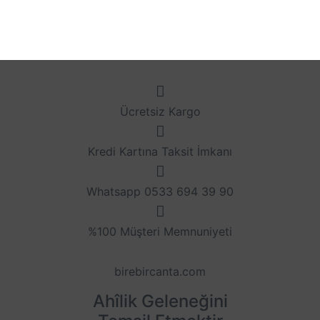
Ücretsiz Kargo
Kredi Kartına Taksit İmkanı
Whatsapp 0533 694 39 90
%100 Müşteri Memnuniyeti
birebircanta.com
Ahîlik Geleneğini