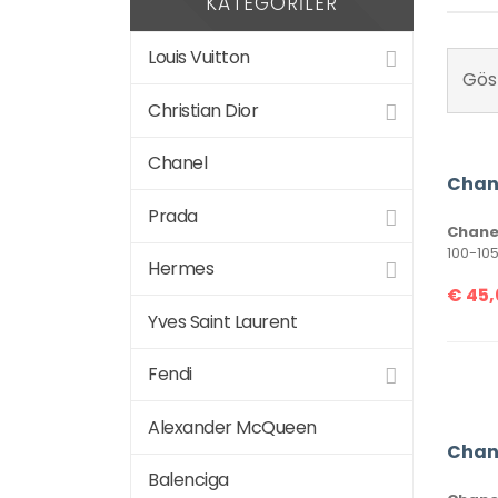
KATEGORILER
Louis Vuitton
Göst
Christian Dior
Chanel
Prada
Chanel
Hermes
€
45,
Yves Saint Laurent
Fendi
Alexander McQueen
Balenciga