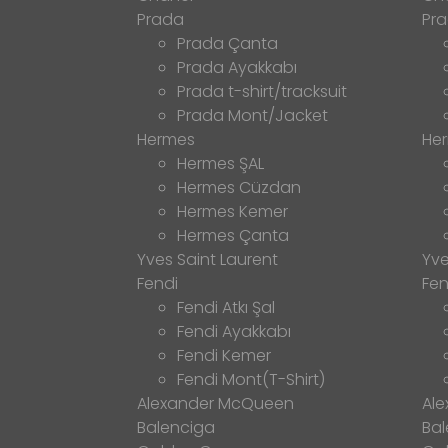
Prada
Pr
Prada Çanta
Prada Ayakkabı
Prada t-shirt/tracksuit
Prada Mont/Jacket
Hermes
He
Hermes ŞAL
Hermes Cüzdan
Hermes Kemer
Hermes Çanta
Yves Saint Laurent
Yve
Fendi
Fen
Fendi Atkı Şal
Fendi Ayakkabı
Fendi Kemer
Fendi Mont(T-Shirt)
Alexander McQueen
Al
Balenciga
Bal