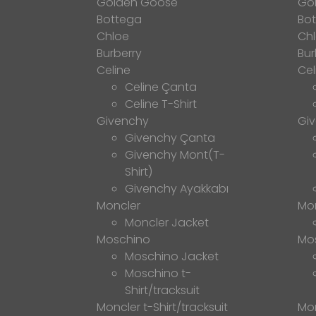
Golden Goose
Go
Bottega
Bo
Chloe
Ch
Burberry
Bur
Celine
Cel
Celine Çanta
Celine T-Shirt
Givenchy
Gi
Givenchy Çanta
Givenchy Mont(T-
Shirt)
Givenchy Ayakkabı
Moncler
Mo
Moncler Jacket
Moschino
Mo
Moschino Jacket
Moschino t-
Shirt/tracksuit
Moncler t-Shirt/tracksuit
Mon