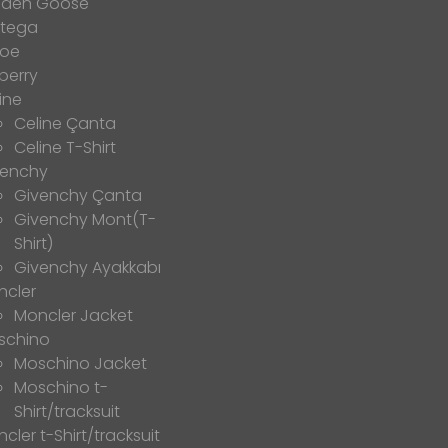
lden Goose
ttega
loe
berry
ine
Celine Çanta
Celine T-Shirt
venchy
Givenchy Çanta
Givenchy Mont(T-
Shirt)
Givenchy Ayakkabı
ncler
Moncler Jacket
schino
Moschino Jacket
Moschino t-
Shirt/tracksuit
cler t-Shirt/tracksuit