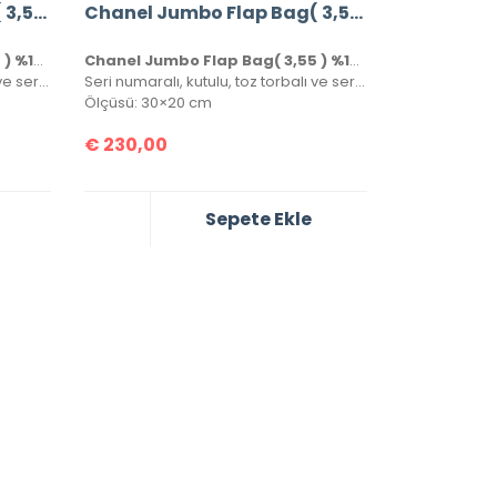
Chanel Jumbo Flap Bag( 3,55 ) %100 Hakiki Kuzu Derisi
Chanel Jumbo Flap Bag( 3,55 ) %100 Hakiki Kuzu Derisi
Chanel Jumbo Flap Bag( 3,55 ) %100 Hakiki Kuzu Derisi
Chanel Jumbo Flap Bag( 3,55 ) %100 Hakiki Kuzu Derisi
Seri numaralı, kutulu, toz torbalı ve sertifikalı birebir üründür.
Seri numaralı, kutulu, toz torbalı ve sertifikalı birebir üründür.
Ölçüsü: 30×20 cm
€
230,00
Sepete Ekle