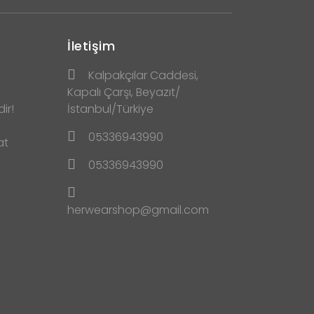
İletişim
Kalpakçılar Caddesi,
Kapalı Çarşı, Beyazıt/
ir!
İstanbul/Türkiye
05336943990
at
05336943990
herwearshop@gmail.com