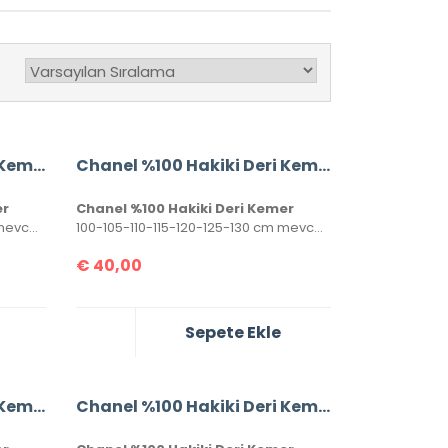
Chanel %100 Hakiki Deri Kemer
Chanel %100 Hakiki Deri Kemer
er
Chanel %100 Hakiki Deri Kemer
100-105-110-115-120-125-130 cm mevcuttur. Seri numaralı, kutulu ve sertifikalı olarak gönderilecektir.
100-105-110-115-120-125-130 cm mevcuttur. Seri numaralı, kutulu ve sertifikalı olarak gönderilecektir.
€
40,00
Sepete Ekle
Chanel %100 Hakiki Deri Kemer
Chanel %100 Hakiki Deri Kemer