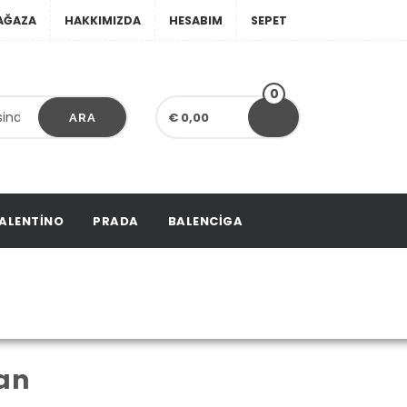
AĞAZA
HAKKIMIZDA
HESABIM
SEPET
0
€ 0,00
ARA
ALENTINO
PRADA
BALENCIGA
etiketlendi
an