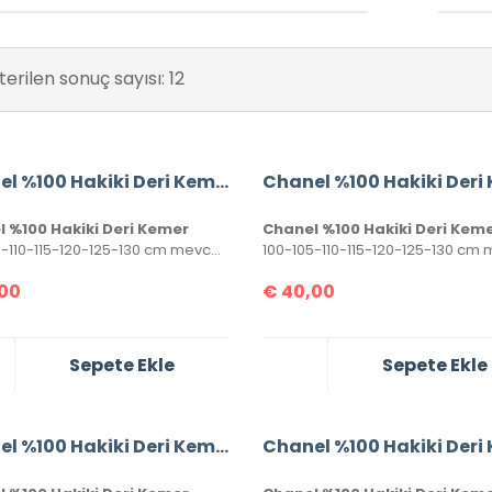
erilen sonuç sayısı: 12
Chanel %100 Hakiki Deri Kemer
 %100 Hakiki Deri Kemer
Chanel %100 Hakiki Deri Kem
100-105-110-115-120-125-130 cm mevcuttur. Seri numaralı, kutulu ve sertifikalı olarak gönderilecektir.
00
€
40,00
Sepete Ekle
Sepete Ekle
Chanel %100 Hakiki Deri Kemer