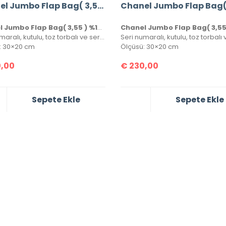
Chanel Jumbo Flap Bag( 3,55 ) %100 Hakiki Kuzu Derisi
Chanel Jumbo Flap Bag( 3,55 ) %100 Hakiki Kuzu Derisi
Seri numaralı, kutulu, toz torbalı ve sertifikalı birebir üründür.
: 30×20 cm
Ölçüsü: 30×20 cm
,00
€
230,00
Sepete Ekle
Sepete Ekle