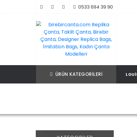
İçeriği
0533 694 39 90
Geç
birebircanta.com Replika Çanta, Taklit Ça
Replika Çanta, Birebir Çanta, Taklit Çan
Birebir Çanta, Designer Replica Bags, İmit
Replica Bags, İmitation Bags
ÜRÜN KATEGORILERI
LOUI
Bags, Kadın Çanta Modelleri
Ürün
Ana Sayfa