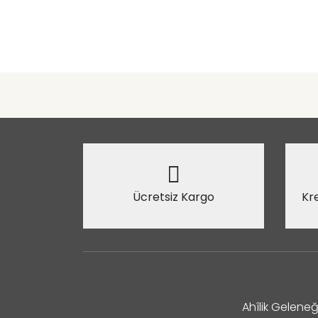
Ücretsiz Kargo
Kre
Ahîlik Geleneğ