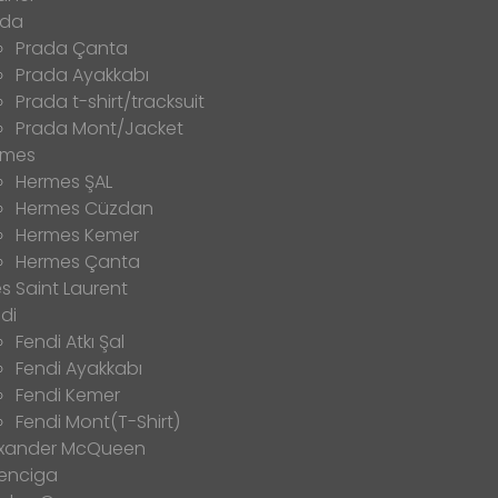
ada
Prada Çanta
Prada Ayakkabı
Prada t-shirt/tracksuit
Prada Mont/Jacket
rmes
Hermes ŞAL
Hermes Cüzdan
Hermes Kemer
Hermes Çanta
s Saint Laurent
di
Fendi Atkı Şal
Fendi Ayakkabı
Fendi Kemer
Fendi Mont(T-Shirt)
exander McQueen
enciga