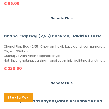
€
65,00
Sepete Ekle
Chanel Flap Bag (2,55) Chevron, Hakiki Kuzu Derisi
Chanel Flap Bag (2,55) Chevron, hakiki kuzu derisi, seri numaralı, kutulu, toz torbalı, sertifikalı.
Ölçüsü: 26×15 cm.
Gümüş ve Altın Zincir Seçenekleriyle.
Not: Sipariş notunuzda zincir rengi seçiminizi belirtmeyi unutmayınız!
€
220,00
Sepete Ekle
Stokta Yok
Burberry Orchard Bayan Çanta Acı Kahve A+ Kalite