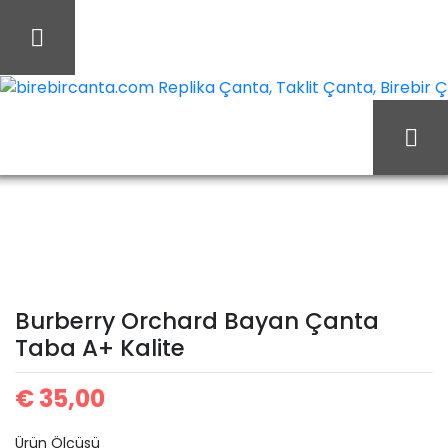
İçeriği
Geç
birebircanta.com Replika Çanta, Taklit Çanta, Birebir Çan
Burberry
Ana Sayfa
Burberry
Orchard Bayan Çanta
Taba A+ Kalite
Burberry Orchard Bayan Çanta
Taba A+ Kalite
€
35,00
Ürün Ölçüsü