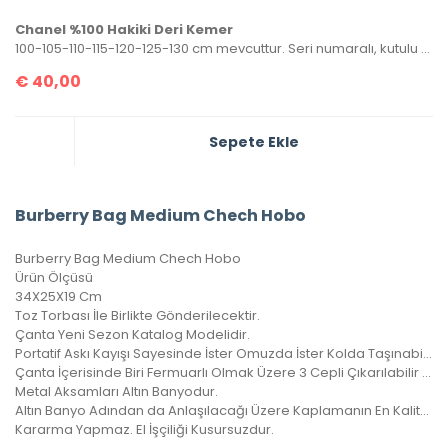
Chanel %100 Hakiki Deri Kemer
100-105-110-115-120-125-130 cm mevcuttur. Seri numaralı, kutulu ve sertifikalı olarak gönderilecektir.
€
40,00
Sepete Ekle
Burberry Bag Medium Chech Hobo
Burberry Bag Medium Chech Hobo
Ürün Ölçüsü
34X25X19 Cm
Toz Torbası İle Birlikte Gönderilecektir.
Çanta Yeni Sezon Katalog Modelidir.
Portatif Askı Kayışı Sayesinde İster Omuzda İster Kolda Taşınabilir.
Çanta İçerisinde Biri Fermuarlı Olmak Üzere 3 Cepli Çıkarılabilir Cüzdanı Vardır.
Metal Aksamları Altın Banyodur.
Altın Banyo Adından da Anlaşılacağı Üzere Kaplamanın En Kaliteli Olanıdır.
Kararma Yapmaz. El İşçiliği Kusursuzdur.