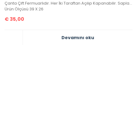
Çanta Çift Fermuarlıdır. Her İki Taraftan Açılıp Kapanabilir. Sapları Orijinal Sap Modelidir Ve Sayaç Saptır. Bu Sap Modeli Sadece Elde Dikilebilir. Sadece Deri Ürünlerde Kullanılan Sap Modelidir. Çantada Deri İşçiliği Uygulanmıştır. Metal Aksamları Altın Banyodur. Altın Banyo Adından da Anlaşılacağı Üzere Kaplamanın En Kaliteli Olanıdır. Ömürlüktür, Sararma Ve Kararma Yapmaz. Yeni Sezon Olan Bu Ürün, A+ Kalitedir. El İşçiliği Kusursuzdur.
Ürün Ölçüsü 39 X 26
€
35,00
Devamını oku