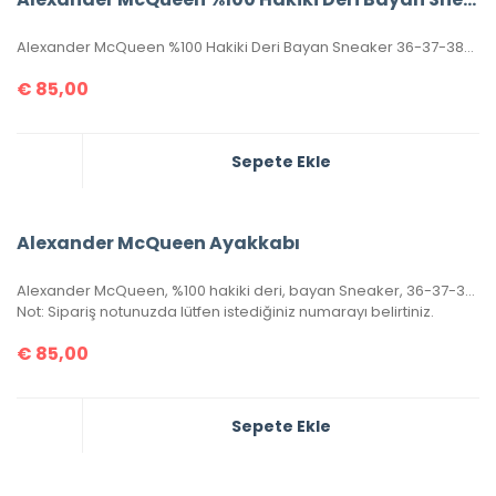
Alexander McQueen %100 Hakiki Deri Bayan Sneaker 36-37-38-39-40 Numaralar Mevcuttur.
€
85,00
Sepete Ekle
Alexander McQueen Ayakkabı
Alexander McQueen, %100 hakiki deri, bayan Sneaker, 36-37-38-39-40 ölçülerinde pembe renk stoklara girmiştir.
Not: Sipariş notunuzda lütfen istediğiniz numarayı belirtiniz.
€
85,00
Sepete Ekle