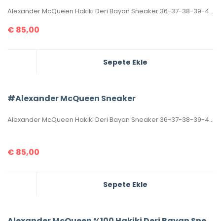
Alexander McQueen Hakiki Deri Bayan Sneaker 36-37-38-39-40 ölçüler. Orjinalinde olduğu gibi, tabanın sadece üst yarısı dikişlidir. Kutulu, toz torbalıdır.
€
85,00
Sepete Ekle
#Alexander McQueen Sneaker
Alexander McQueen Hakiki Deri Bayan Sneaker 36-37-38-39-40 ölçüler. Orjinalinde olduğu gibi, tabanın sadece üst yarısı dikişlidir. Kutulu, toz torbalıdır.
€
85,00
Sepete Ekle
Alexander McQueen %100 Hakiki Deri Bayan Sneaker