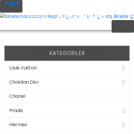
İçeriği
€ 0,00
Geç
Alexander
Ana Sayfa
birebircanta.com Replika Çanta, Taklit Çanta, Birebir Çan
McQueen
KATEGORILER
Louis Vuitton
Christian Dior
Chanel
Prada
Hermes