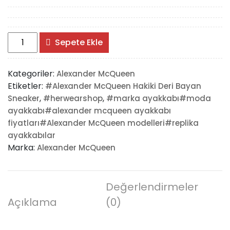
#Alexander
Sepete Ekle
McQueen
Sneaker
Kategoriler:
Alexander McQueen
adet
Etiketler:
#Alexander McQueen Hakiki Deri Bayan
,
,
Sneaker
#herwearshop
#marka ayakkabı#moda
ayakkabı#alexander mcqueen ayakkabı
fiyatları#Alexander McQueen modelleri#replika
ayakkabılar
Marka:
Alexander McQueen
Değerlendirmeler
Açıklama
(0)