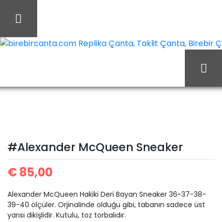
İçeriği
Geç
birebircanta.com Replika Çanta, Taklit Çanta, Birebir Çan
Ana Sayfa
Alexander McQueen
#Alexander McQueen
#Alexander McQueen Sneaker
Sneaker
€
85,00
Alexander McQueen Hakiki Deri Bayan Sneaker 36-37-38-
39-40 ölçüler. Orjinalinde olduğu gibi, tabanın sadece üst
yarısı dikişlidir. Kutulu, toz torbalıdır.