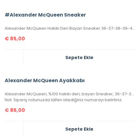
#Alexander McQueen Sneaker
Alexander McQueen Hakiki Deri Bayan Sneaker 36-37-38-39-40 ölçüler. Orjinalinde olduğu gibi, tabanın sadece üst yarısı dikişlidir. Kutulu, toz torbalıdır.
€
85,00
Sepete Ekle
Alexander McQueen Ayakkabı
Alexander McQueen, %100 hakiki deri, bayan Sneaker, 36-37-38-39-40 ölçülerinde pembe renk stoklara girmiştir.
Not: Sipariş notunuzda lütfen istediğiniz numarayı belirtiniz.
€
85,00
Sepete Ekle