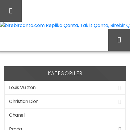
İçeriği
Geç
birebircanta.com Replika Çanta, Taklit Çanta, Birebir Çan
Prada t-
Ana Sayfa
Prada
shirt/tracksuit
KATEGORILER
Louis Vuitton
Christian Dior
Chanel
Prada