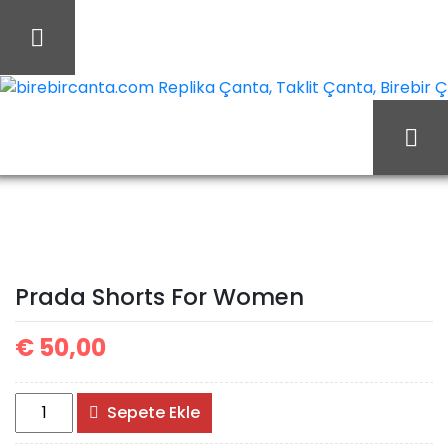
İçeriği
Geç
birebircanta.com Replika Çanta, Taklit Çanta, Birebir Çan
Ana Sayfa
Prada
Prada t-shirt/tracksuit
Prada Shorts For Women
Prada Shorts For Women
€
50,00
Prada
Sepete Ekle
Shorts