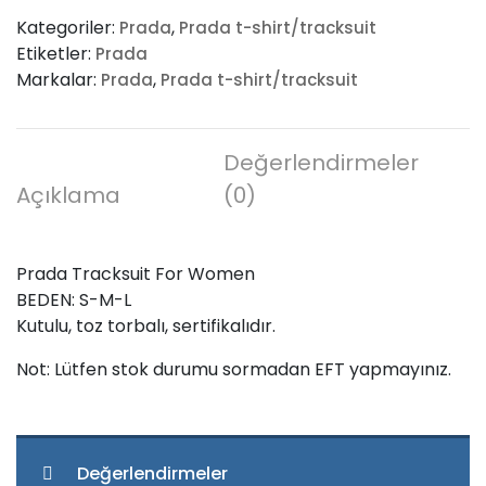
For
Kategoriler:
,
Prada
Prada t-shirt/tracksuit
Women
Etiketler:
Prada
adet
Markalar:
,
Prada
Prada t-shirt/tracksuit
Değerlendirmeler
Açıklama
(0)
Prada Tracksuit For Women
BEDEN: S-M-L
Kutulu, toz torbalı, sertifikalıdır.
Not: Lütfen stok durumu sormadan EFT yapmayınız.
Değerlendirmeler