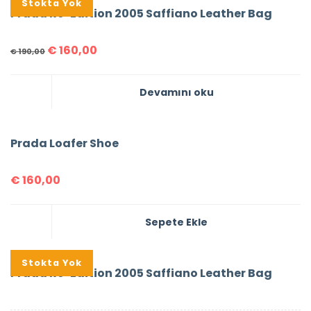
%16
Stokta Yok
Prada Re-Edition 2005 Saffiano Leather Bag
€
160,00
€
190,00
Devamını oku
Prada Loafer Shoe
€
160,00
Sepete Ekle
%16
Stokta Yok
Prada Re-Edition 2005 Saffiano Leather Bag