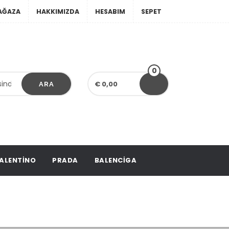
AĞAZA
HAKKIMIZDA
HESABIM
SEPET
0
€ 0,00
ARA
ALENTINO
PRADA
BALENCIGA
Bag Big