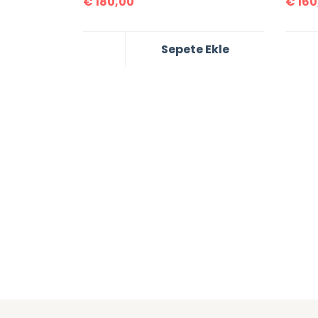
€
180,00
€
160
Sepete Ekle