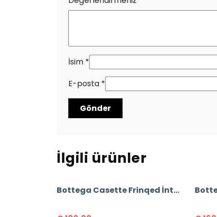
Değerlendirmeniz
*
İsim
*
E-posta
*
İlgili ürünler
Bottega Casette Frinqed İntrecclo Bag