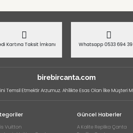
di Kartına Taksit İmkanı
Whatsapp 0533 694 39
birebircanta.com
ini Temsil Etmektir Arzumuz. Ahîlikte Esas Olan İlke Müşteri 
tegoriler
Güncel Haberler
is Vuitton
A Kalite Replika Çanta