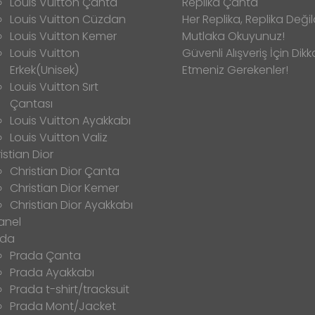
Louis Vuitton Çanta
Replika Çanta
Louis Vuitton Cüzdan
Her Replika, Replika Değild
Louis Vuitton Kemer
Mutlaka Okuyunuz!
Louis Vuitton
Güvenli Alışveriş İçin Dikk
Erkek(Unisek)
Etmeniz Gerekenler!
Louis Vuitton Sırt
Çantası
Louis Vuitton Ayakkabı
Louis Vuitton Valiz
istian Dior
Christian Dior Çanta
Christian Dior Kemer
Christian Dior Ayakkabı
anel
ada
Prada Çanta
Prada Ayakkabı
Prada t-shirt/tracksuit
Prada Mont/Jacket