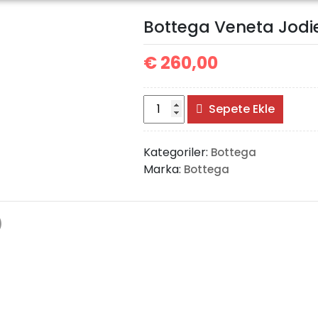
Bottega Veneta Jodi
€
260,00
Bottega
Sepete Ekle
Veneta
Jodie
Kategoriler:
Bottega
Bag
Marka:
Bottega
Big
adet
)