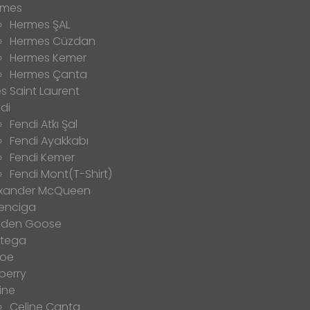
rmes
Hermes ŞAL
Hermes Cüzdan
Hermes Kemer
Hermes Çanta
s Saint Laurent
di
Fendi Atkı Şal
Fendi Ayakkabı
Fendi Kemer
Fendi Mont(T-Shirt)
exander McQueen
enciga
lden Goose
ttega
loe
berry
ine
Celine Çanta