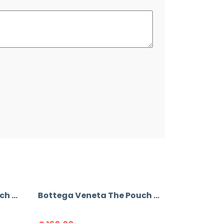
Bottega Veneta The Pouch Mini Bag
Bottega Veneta The Pouch Mini Bag