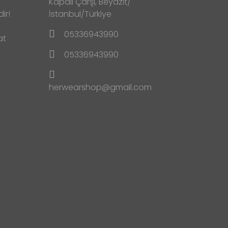
Kapalı Çarşı, Beyazıt/
ir!
İstanbul/Türkiye
05336943990
at
05336943990
herwearshop@gmail.com