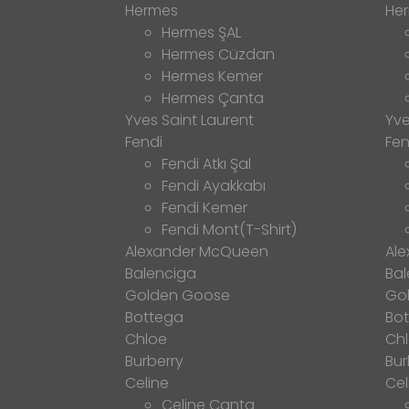
Hermes
He
Hermes ŞAL
Hermes Cüzdan
Hermes Kemer
Hermes Çanta
Yves Saint Laurent
Yve
Fendi
Fen
Fendi Atkı Şal
Fendi Ayakkabı
Fendi Kemer
Fendi Mont(T-Shirt)
Alexander McQueen
Al
Balenciga
Bal
Golden Goose
Go
Bottega
Bo
Chloe
Ch
Burberry
Bur
Celine
Cel
Celine Çanta