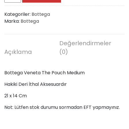
Veneta
The
Kategoriler:
Bottega
Pouch
Marka:
Bottega
Medium
adet
Değerlendirmeler
Açıklama
(0)
Bottega Veneta The Pouch Medium
Hakiki Deri İthal Aksesuardır
21 x 14 Cm
Not: Lütfen stok durumu sormadan EFT yapmayınız.