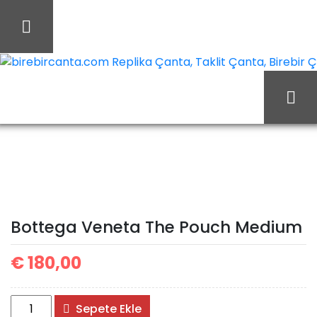
İçeriği
Geç
birebircanta.com Replika Çanta, Taklit Çanta, Birebir Çan
Bottega
Ana Sayfa
Bottega
Veneta The Pouch
Medium
Bottega Veneta The Pouch Medium
€
180,00
Bottega
Sepete Ekle