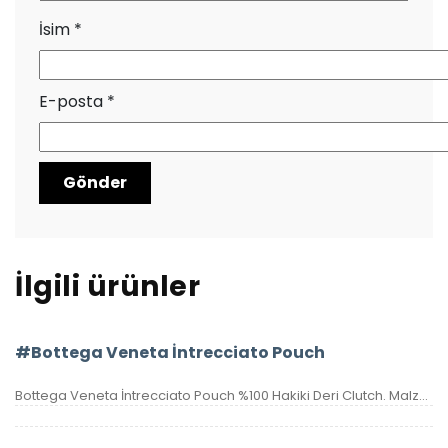
İsim
*
E-posta
*
İlgili ürünler
#Bottega Veneta İntrecciato Pouch
Bottega Veneta İntrecciato Pouch %100 Hakiki Deri Clutch. Malzemesi el örgüsü, hakiki kuzu derisidir. Ölçüsü 20×15 cm dir. Kutulu, toz torbalı, sertifikalıdır.