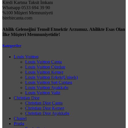
Kredi Kartına Taksit İmkanı
Whatsapp 0533 694 39 90
%100 Müşteri Memnuniyeti
birebircanta.com
Ahîlik Geleneğini Temsil Etmektir Arzumuz. Ahîlikte Esas Olan
İlke Müşteri Memnuniyetidir!
Kategoriler
Louis Vuitton
Louis Vuitton Çanta
Louis Vuitton Cüzdan
Louis Vuitton Kemer
Louis Vuitton Erkek(Unisek)
Louis Vuitton Sırt Çantası
Louis Vuitton Ayakkabı
Louis Vuitton Valiz
Christian Dior
Christian Dior Çanta
Christian Dior Kemer
Christian Dior Ayakkabı
Chanel
Prada