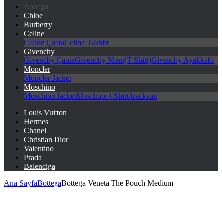
Bottega
Chloe
Burberry
Celine
Celine Çanta
Celine T-Shirt
Givenchy
Givenchy Çanta
Givenchy Mont(T-Shirt)
Givenchy Ayakkabı
Moncler
Moncler Jacket
Moschino
Moschino Jacket
Moschino t-Shirt/tracksuit
Louis Vuitton
Hermes
Chanel
Christian Dior
Valentino
Prada
Balenciga
Ana Sayfa
Bottega
Bottega Veneta The Pouch Medium