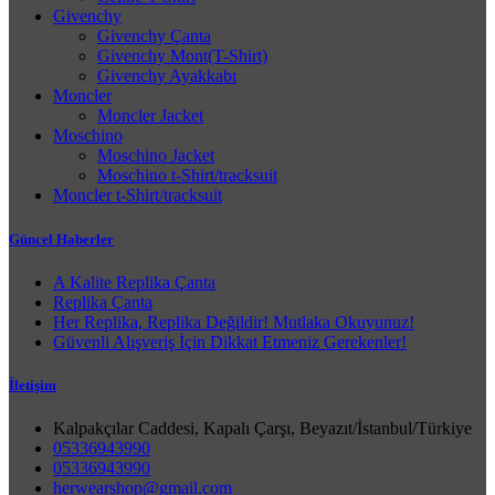
Givenchy
Givenchy Çanta
Givenchy Mont(T-Shirt)
Givenchy Ayakkabı
Moncler
Moncler Jacket
Moschino
Moschino Jacket
Moschino t-Shirt/tracksuit
Moncler t-Shirt/tracksuit
Güncel Haberler
A Kalite Replika Çanta
Replika Çanta
Her Replika, Replika Değildir! Mutlaka Okuyunuz!
Güvenli Alışveriş İçin Dikkat Etmeniz Gerekenler!
İletişim
Kalpakçılar Caddesi, Kapalı Çarşı, Beyazıt/İstanbul/Türkiye
05336943990
05336943990
herwearshop@gmail.com