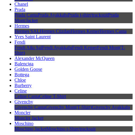
Chanel
Prada
Prada Çanta
Prada Ayakkabı
Prada t-shirt/tracksuit
Prada
Mont/Jacket
Hermes
Hermes ŞAL
Hermes Cüzdan
Hermes Kemer
Hermes Çanta
Yves Saint Laurent
Fendi
Fendi Atkı Şal
Fendi Ayakkabı
Fendi Kemer
Fendi Mont(T-
Shirt)
Alexander McQueen
Balenciga
Golden Goose
Bottega
Chloe
Burberry
Celine
Celine Çanta
Celine T-Shirt
Givenchy
Givenchy Çanta
Givenchy Mont(T-Shirt)
Givenchy Ayakkabı
Moncler
Moncler Jacket
Moschino
Moschino Jacket
Moschino t-Shirt/tracksuit