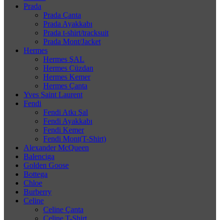
Prada
Prada Çanta
Prada Ayakkabı
Prada t-shirt/tracksuit
Prada Mont/Jacket
Hermes
Hermes ŞAL
Hermes Cüzdan
Hermes Kemer
Hermes Çanta
Yves Saint Laurent
Fendi
Fendi Atkı Şal
Fendi Ayakkabı
Fendi Kemer
Fendi Mont(T-Shirt)
Alexander McQueen
Balenciga
Golden Goose
Bottega
Chloe
Burberry
Celine
Celine Çanta
Celine T-Shirt