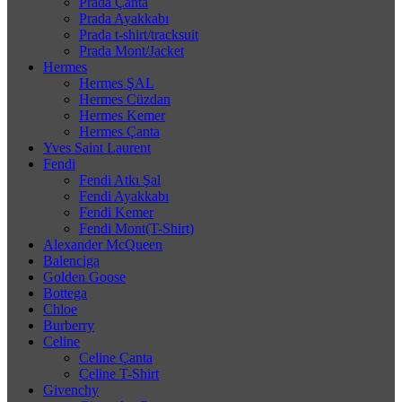
Prada Çanta
Prada Ayakkabı
Prada t-shirt/tracksuit
Prada Mont/Jacket
Hermes
Hermes ŞAL
Hermes Cüzdan
Hermes Kemer
Hermes Çanta
Yves Saint Laurent
Fendi
Fendi Atkı Şal
Fendi Ayakkabı
Fendi Kemer
Fendi Mont(T-Shirt)
Alexander McQueen
Balenciga
Golden Goose
Bottega
Chloe
Burberry
Celine
Celine Çanta
Celine T-Shirt
Givenchy