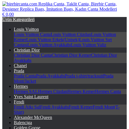
€ 0,00
birebircanta.com Replika Çanta, Taklit Çanta, Birebir Çanta,
Ürün Kategorileri
Designer Replica Bags, İmitation Bags, Kadın Çanta Modelleri
Louis Vuitton
Louis Vuitton Çanta
Louis Vuitton Cüzdan
Louis Vuitton
Kemer
Louis Vuitton Erkek(Unisek)
Louis Vuitton Sırt
Çantası
Louis Vuitton Ayakkabı
Louis Vuitton Valiz
Christian Dior
Christian Dior Çanta
Christian Dior Kemer
Christian Dior
Ayakkabı
Chanel
Prada
Prada Çanta
Prada Ayakkabı
Prada t-shirt/tracksuit
Prada
Mont/Jacket
Hermes
Hermes ŞAL
Hermes Cüzdan
Hermes Kemer
Hermes Çanta
Yves Saint Laurent
Fendi
Fendi Atkı Şal
Fendi Ayakkabı
Fendi Kemer
Fendi Mont(T-
Shirt)
Alexander McQueen
Balenciga
Golden Goose