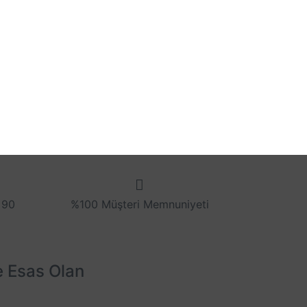
 90
%100 Müşteri Memnuniyeti
e Esas Olan