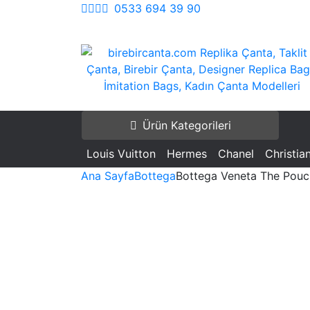
İçeriği
0533 694 39 90
Geç
birebircanta.com Replika Çanta, Taklit Çan
Replika Çanta, Birebir Çanta, Taklit Çant
Birebir Çanta, Designer Replica Bags, İmita
Replica Bags, İmitation Bags
Ürün Kategorileri
Bags, Kadın Çanta Modelleri
Louis Vuitton
Hermes
Chanel
Christia
Ana Sayfa
Bottega
Bottega Veneta The Pouc