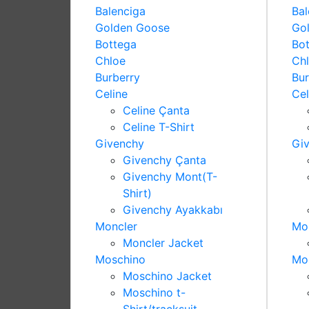
Balenciga
Bal
Golden Goose
Go
Bottega
Bo
Chloe
Ch
Burberry
Bur
Celine
Cel
Celine Çanta
Celine T-Shirt
Givenchy
Gi
Givenchy Çanta
Givenchy Mont(T-
Shirt)
Givenchy Ayakkabı
Moncler
Mo
Moncler Jacket
Moschino
Mo
Moschino Jacket
Moschino t-
Shirt/tracksuit