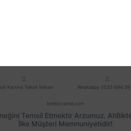
edi Kartına Taksit İmkanı
Whatsapp 0533 694 39
birebircanta.com
eneğini Temsil Etmektir Arzumuz. Ahîlikt
İlke Müşteri Memnuniyetidir!