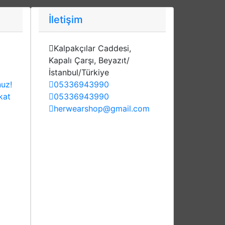
İletişim
Kalpakçılar Caddesi,
Kapalı Çarşı, Beyazıt/
İstanbul/Türkiye
nuz!
05336943990
kat
05336943990
herwearshop@gmail.com