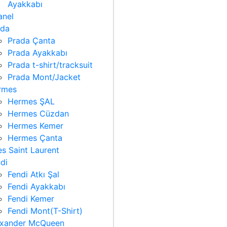
Ayakkabı
anel
ada
Prada Çanta
Prada Ayakkabı
Prada t-shirt/tracksuit
Prada Mont/Jacket
rmes
Hermes ŞAL
Hermes Cüzdan
Hermes Kemer
Hermes Çanta
s Saint Laurent
di
Fendi Atkı Şal
Fendi Ayakkabı
Fendi Kemer
Fendi Mont(T-Shirt)
exander McQueen