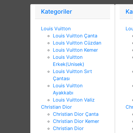
Kategoriler
Ka
Louis Vuitton
Lou
Louis Vuitton Çanta
Louis Vuitton Cüzdan
Louis Vuitton Kemer
Louis Vuitton
Erkek(Unisek)
Louis Vuitton Sırt
Çantası
Louis Vuitton
Ayakkabı
Louis Vuitton Valiz
Christian Dior
Chr
Christian Dior Çanta
Christian Dior Kemer
Christian Dior