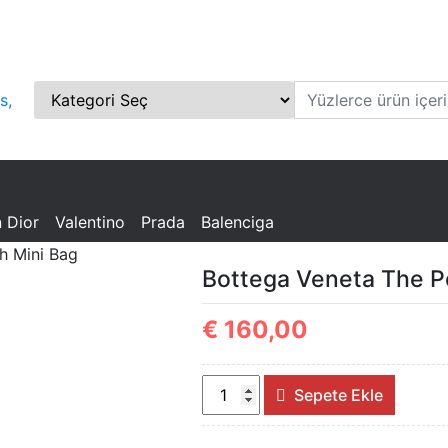
ta,
a,
tion
n Dior
Valentino
Prada
Balenciga
h Mini Bag
Bottega Veneta The P
€
160,00
Bottega
Sepete Ekle
Veneta
The