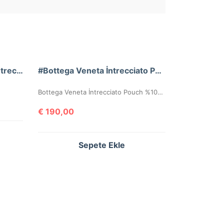
Bottega Casette Frinqed İntrecclo Bag
#Bottega Veneta İntrecciato Pouch
Bottega Veneta İntrecciato Pouch %100 Hakiki Deri Clutch. Malzemesi el örgüsü, hakiki kuzu derisidir. Ölçüsü 20×15 cm dir. Kutulu, toz torbalı, sertifikalıdır.
€
190,00
Sepete Ekle