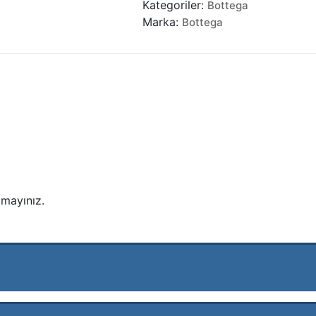
Kategoriler:
Bottega
Pouch
Marka:
Bottega
Mini
Bag
adet
mayınız.