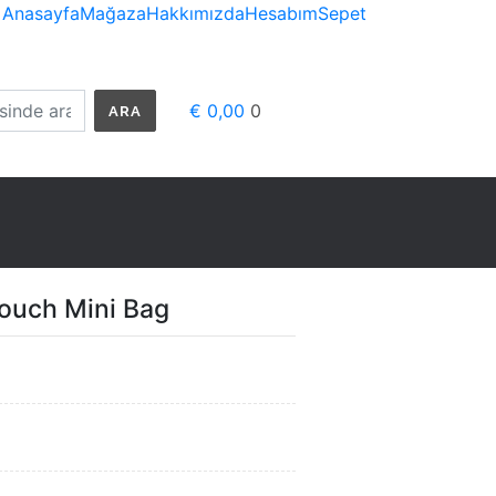
Anasayfa
Mağaza
Hakkımızda
Hesabım
Sepet
€ 0,00
0
ARA
ouch Mini Bag