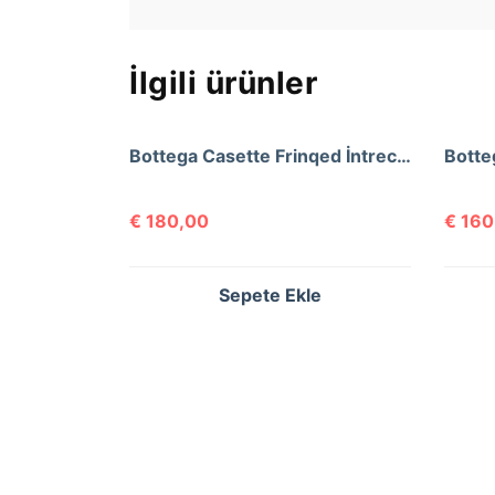
İlgili ürünler
Bottega Casette Frinqed İntrecclo Bag
€
180,00
€
160
Sepete Ekle