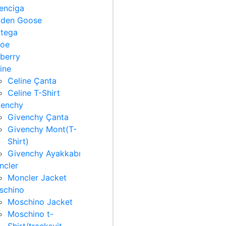
enciga
lden Goose
ttega
loe
berry
ine
Celine Çanta
Celine T-Shirt
venchy
Givenchy Çanta
Givenchy Mont(T-
Shirt)
Givenchy Ayakkabı
ncler
Moncler Jacket
schino
Moschino Jacket
Moschino t-
Shirt/tracksuit