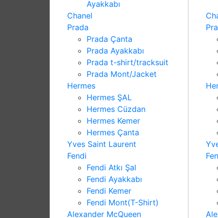
Ayakkabı
Chanel
Ch
Prada
Pr
Prada Çanta
Prada Ayakkabı
Prada t-shirt/tracksuit
Prada Mont/Jacket
Hermes
He
Hermes ŞAL
Hermes Cüzdan
Hermes Kemer
Hermes Çanta
Yves Saint Laurent
Yve
Fendi
Fen
Fendi Atkı Şal
Fendi Ayakkabı
Fendi Kemer
Fendi Mont(T-Shirt)
Alexander McQueen
Al