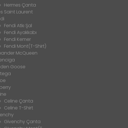
Hermes Çanta
s Saint Laurent
di
Fendi Atkı Şal
Fendi Ayakkabı
Fendi Kemer
Fendi Mont(T-Shirt)
exander McQueen
enciga
lden Goose
ttega
loe
berry
ine
Celine Çanta
Celine T-Shirt
venchy
Givenchy Çanta