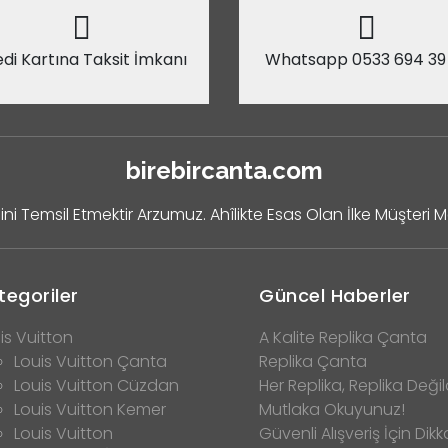
di Kartına Taksit İmkanı
Whatsapp 0533 694 39
birebircanta.com
ini Temsil Etmektir Arzumuz. Ahîlikte Esas Olan İlke Müşteri 
tegoriler
Güncel Haberler
is Vuitton
A Kalite Replika Çanta
Louis Vuitton Çanta
Replika Çanta
Louis Vuitton Cüzdan
Her Replika, Replika Değild
Louis Vuitton Kemer
Mutlaka Okuyunuz!
Louis Vuitton
Güvenli Alışveriş İçin Dikk