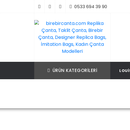
İçeriği
0533 694 39 90
Geç
birebircanta.com Replika Çanta, Taklit Ça
Replika Çanta, Birebir Çanta, Taklit Çan
Birebir Çanta, Designer Replica Bags, İmit
Replica Bags, İmitation Bags
ÜRÜN KATEGORILERI
LOUI
Bags, Kadın Çanta Modelleri
Ana Sa