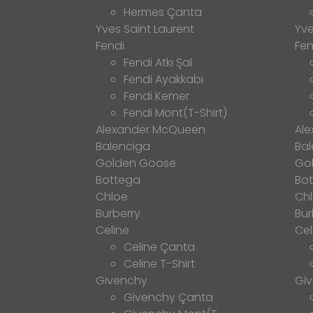
Hermes Çanta
Yves Saint Laurent
Yve
Fendi
Fen
Fendi Atkı Şal
Fendi Ayakkabı
Fendi Kemer
Fendi Mont(T-Shirt)
Alexander McQueen
Al
Balenciga
Bal
Golden Goose
Go
Bottega
Bo
Chloe
Ch
Burberry
Bur
Celine
Cel
Celine Çanta
Celine T-Shirt
Givenchy
Gi
Givenchy Çanta