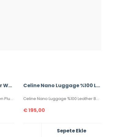
Celine Soft Plush Sweater Women Plush Turtleneck Sweater
Celine Nano Luggage %100 Leather Bag
Celine Soft Plush Sweater Women Plush Turtleneck Sweater
Celine Nano Luggage %100 Leather Bag
€
195,00
Sepete Ekle