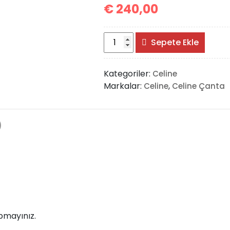
€
240,00
Celine
Sepete Ekle
Belt
Shoulder
Kategoriler:
Celine
Bag
Markalar:
,
Celine
Celine Çanta
adet
)
pmayınız.