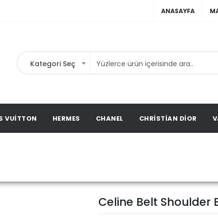
ANASAYFA
M
Kategori Seç
nta,
ta,
ation
S VUITTON
HERMES
CHANEL
CHRISTIAN DIOR
V
Celine Belt Shoulder
yfa
Celine
Celine Belt Shoulder