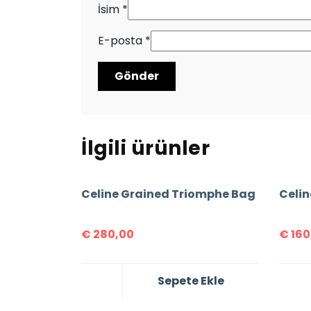
İsim
*
E-posta
*
İlgili ürünler
Celine Grained Triomphe Bag
Celin
€
280,00
€
160
Sepete Ekle