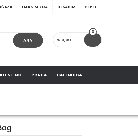
AĞAZA
HAKKIMIZDA
HESABIM
SEPET
0
€ 0,00
ARA
ALENTINO
PRADA
BALENCIGA
 Bag
 Bag