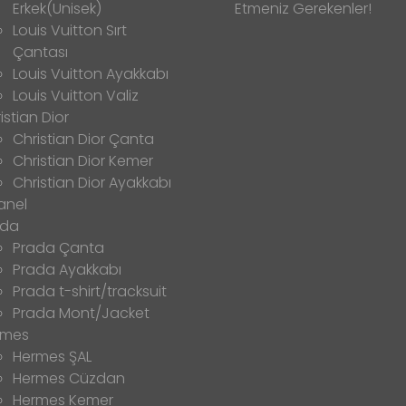
Erkek(Unisek)
Etmeniz Gerekenler!
Louis Vuitton Sırt
Çantası
Louis Vuitton Ayakkabı
Louis Vuitton Valiz
istian Dior
Christian Dior Çanta
Christian Dior Kemer
Christian Dior Ayakkabı
anel
ada
Prada Çanta
Prada Ayakkabı
Prada t-shirt/tracksuit
Prada Mont/Jacket
rmes
Hermes ŞAL
Hermes Cüzdan
Hermes Kemer