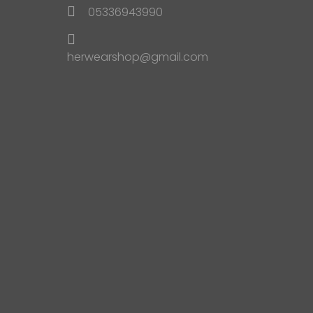
05336943990
herwearshop@gmail.com