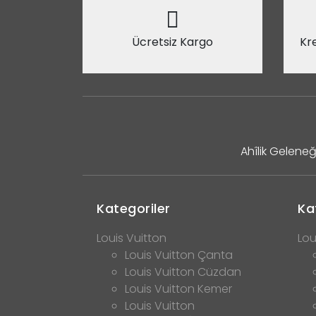
Ücretsiz Kargo
Kre
Ahîlik Geleneğ
Kategoriler
Ka
Louis Vuitton
Lou
Louis Vuitton Çanta
Louis Vuitton Cüzdan
Louis Vuitton Kemer
Louis Vuitton