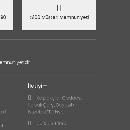
 90
%100 Müşteri Memnuniyeti
Memnuniyetidir!
İletişim
Kalpakçılar Caddesi,
Kapalı Çarşı, Beyazıt/
ir!
İstanbul/Türkiye
05336943990
at