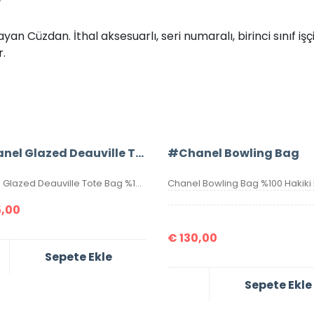
n Cüzdan. İthal aksesuarlı, seri numaralı, birinci sınıf işçil
r.
#Chanel Glazed Deauville Tote Bag
#Chanel Bowling Bag
Chanel Glazed Deauville Tote Bag %100 Hakiki Deri. Gövdesi özel işlenmiş, hakiki dana derisi, sapları ve birleşim kısımları hakiki caviar deridir. İthal aksesuarlı, seri numaralıdır. Ebatı 38x30x20 cm kutulu, toz torbalı, sertifikalıdır.
,00
€
130,00
Sepete Ekle
Sepete Ekle