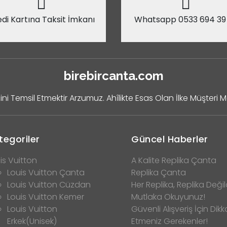
di Kartına Taksit İmkanı
Whatsapp 0533 694 39
birebircanta.com
ini Temsil Etmektir Arzumuz. Ahîlikte Esas Olan İlke Müşteri 
tegoriler
Güncel Haberler
is Vuitton
A Kalite Replika Çanta
Louis Vuitton Çanta
Replika Çanta
Louis Vuitton Cüzdan
Her Replika, Replika Değild
Louis Vuitton Kemer
Mutlaka Okuyunuz!
Louis Vuitton
Güvenli Alışveriş İçin Dikk
Erkek(Unisek)
Etmeniz Gerekenler!