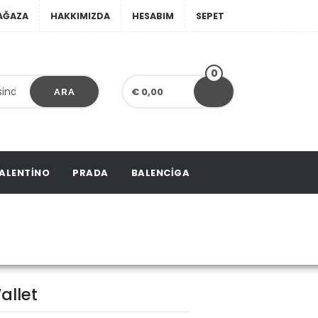
AĞAZA
HAKKIMIZDA
HESABIM
SEPET
0
€ 0,00
ARA
ALENTINO
PRADA
BALENCIGA
allet
allet