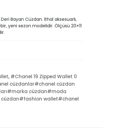
 Deri Bayan Cüzdan. İthal aksesuarlı,
birebir, yeni sezon modelidir. Ölçüsü 20×11
ır.
,
llet
#Chanel 19 Zipped Wallet 0
nel cüzdanlar#chanel cüzdan
atları#marka cüzdan#moda
 cüzdan#fashion wallet#chanel