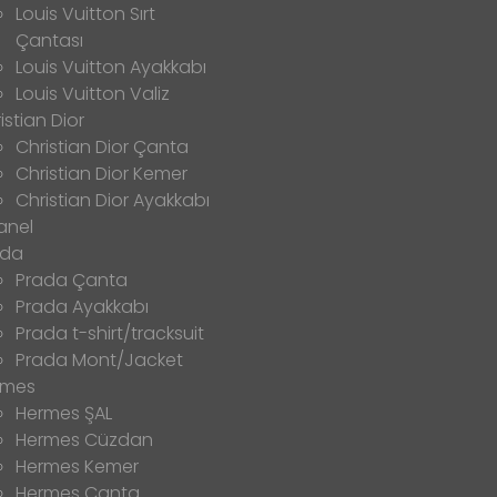
Louis Vuitton Sırt
Çantası
Louis Vuitton Ayakkabı
Louis Vuitton Valiz
istian Dior
Christian Dior Çanta
Christian Dior Kemer
Christian Dior Ayakkabı
anel
ada
Prada Çanta
Prada Ayakkabı
Prada t-shirt/tracksuit
Prada Mont/Jacket
rmes
Hermes ŞAL
Hermes Cüzdan
Hermes Kemer
Hermes Çanta