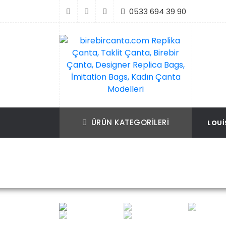
İçeriği
0533 694 39 90
Geç
birebircanta.com Replika Çanta, Taklit Ça
Replika Çanta, Birebir Çanta, Taklit Çan
Birebir Çanta, Designer Replica Bags, İmit
Replica Bags, İmitation Bags
ÜRÜN KATEGORILERI
LOUI
Bags, Kadın Çanta Modelleri
Ana Sayf