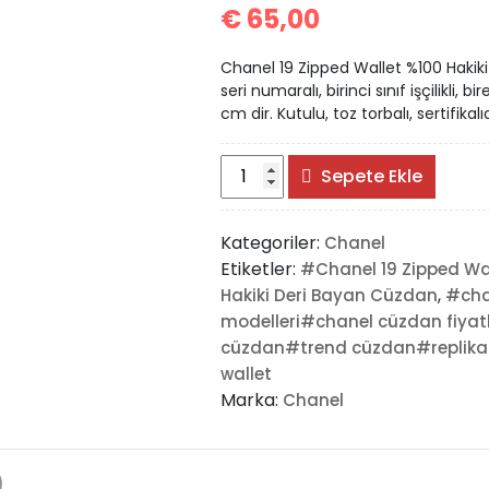
€
65,00
Chanel 19 Zipped Wallet %100 Hakiki
seri numaralı, birinci sınıf işçilikli, 
cm dir. Kutulu, toz torbalı, sertifikalıd
#Chanel
Sepete Ekle
19
Zipped
Kategoriler:
Chanel
Wallet
Etiketler:
#Chanel 19 Zipped Wa
adet
,
Hakiki Deri Bayan Cüzdan
#cha
modelleri#chanel cüzdan fiy
cüzdan#trend cüzdan#replika
wallet
Marka:
Chanel
)