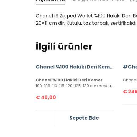
Chanel 19 Zipped Wallet %100 Hakiki Deri Baya
20×11 cm dir. Kutulu, toz torbalı, sertifikalıdı
İlgili ürünler
Chanel %100 Hakiki Deri Kemer
Chanel %100 Hakiki Deri Kemer
100-105-110-115-120-125-130 cm mevcuttur. Seri numaralı, kutulu ve sertifikalı olarak gönderilecektir.
€
245
€
40,00
Sepete Ekle