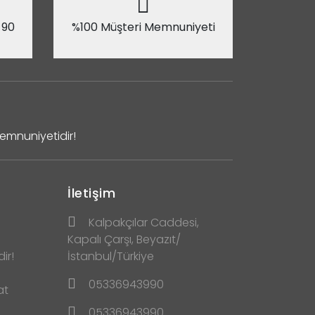
 90
%100 Müşteri Memnuniyeti
Memnuniyetidir!
İletişim
Kalpakçılar Caddesi,
Kapalı Çarşı, Beyazıt/
ir!
İstanbul/Türkiye
05336943990
at
05336943990