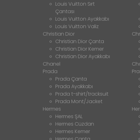
Louis Vuitton Sırt
Çantası
Louis Vuitton Ayakkabı
Louis Vuitton Valiz
Christian Dior
Chr
Christian Dior Çanta
Christian Dior Kemer
Christian Dior Ayakkabı
Chanel
Ch
Prada
Pr
Prada Çanta
Prada Ayakkabı
Prada t-shirt/tracksuit
Prada Mont/Jacket
Hermes
He
Hermes ŞAL
Hermes Cüzdan
Hermes Kemer
Hermes Çanta