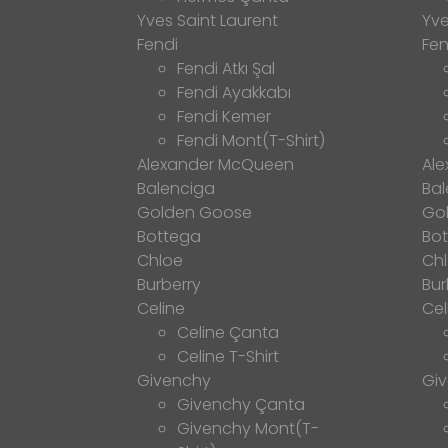
Yves Saint Laurent
Yve
Fendi
Fen
Fendi Atkı Şal
Fendi Ayakkabı
Fendi Kemer
Fendi Mont(T-Shirt)
Alexander McQueen
Al
Balenciga
Bal
Golden Goose
Go
Bottega
Bo
Chloe
Ch
Burberry
Bur
Celine
Cel
Celine Çanta
Celine T-Shirt
Givenchy
Gi
Givenchy Çanta
Givenchy Mont(T-