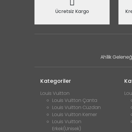
Ücretsiz Kargo
Kre
Ahîlik Geleneğ
Kategoriler
Ka
Louis Vuitton
Lou
Louis Vuitton Çanta
Louis Vuitton Cüzdan
Louis Vuitton Kemer
Louis Vuitton
Erkek(Unisek)