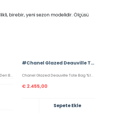
ikli, birebir, yeni sezon modelidir. Ölçüsü
#Chanel Glazed Deauville Tote Bag
Chanel Bowling Bag %100 Hakiki Deri Bayan Çanta. Yüksek kalite, deriden üretilmiştir. İşçiliği birinci sınıftır. Metal kısımlar yazılı aksesuardır ,seri numaralı, birebir üründür. Ebatı 27×18 cm kutulu, toz torbalı, sertifikalıdır.
Chanel Glazed Deauville Tote Bag %100 Hakiki Deri. Gövdesi özel işlenmiş, hakiki dana derisi, sapları ve birleşim kısımları hakiki caviar deridir. İthal aksesuarlı, seri numaralıdır. Ebatı 38x30x20 cm kutulu, toz torbalı, sertifikalıdır.
€
2.455,00
Sepete Ekle