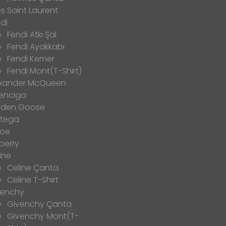
s Saint Laurent
di
Fendi Atkı Şal
Fendi Ayakkabı
Fendi Kemer
Fendi Mont(T-Shirt)
exander McQueen
enciga
lden Goose
ttega
loe
berry
ine
Celine Çanta
Celine T-Shirt
venchy
Givenchy Çanta
Givenchy Mont(T-