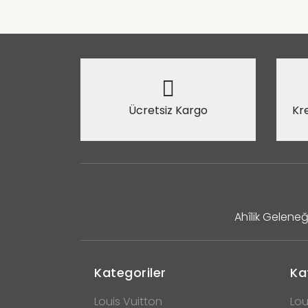
Ücretsiz Kargo
Kre
Ahîlik Geleneğ
Kategoriler
Ka
Louis Vuitton
Lou