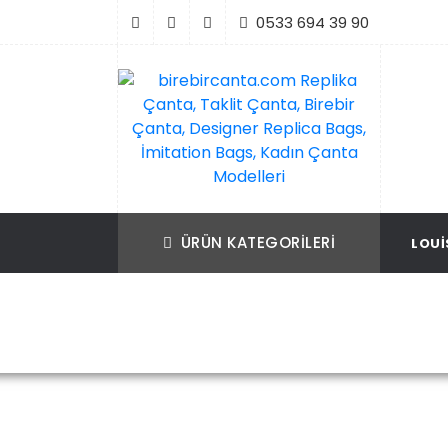
İçeriği
0533 694 39 90
Geç
birebircanta.com Replika Çanta, Taklit Ça
Replika Çanta, Birebir Çanta, Taklit Çan
Birebir Çanta, Designer Replica Bags, İmit
Replica Bags, İmitation Bags
ÜRÜN KATEGORILERI
LOUI
Bags, Kadın Çanta Modelleri
Ana Sayfa
C