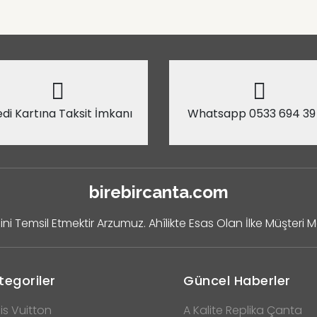
di Kartına Taksit İmkanı
Whatsapp 0533 694 39
birebircanta.com
ini Temsil Etmektir Arzumuz. Ahîlikte Esas Olan İlke Müşteri 
tegoriler
Güncel Haberler
is Vuitton
A Kalite Replika Çanta