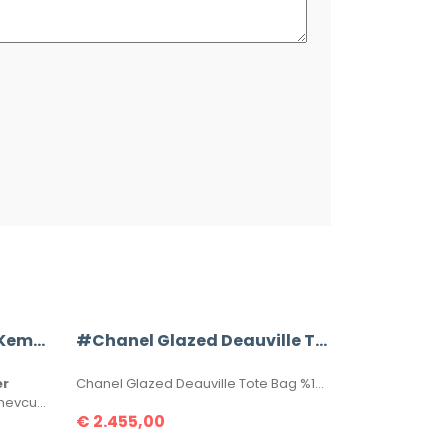
Chanel %100 Hakiki Deri Kemer
#Chanel Glazed Deauville Tote Bag
er
Chanel Glazed Deauville Tote Bag %100 Hakiki Deri. Gövdesi özel işlenmiş, hakiki dana derisi, sapları ve birleşim kısımları hakiki caviar deridir. İthal aksesuarlı, seri numaralıdır. Ebatı 38x30x20 cm kutulu, toz torbalı, sertifikalıdır.
100-105-110-115-120-125-130 cm mevcuttur. Seri numaralı, kutulu ve sertifikalı olarak gönderilecektir.
€
2.455,00