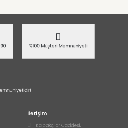
 90
%100 Müşteri Memnuniyeti
Memnuniyetidir!
İletişim
Kalpakçılar Caddesi,