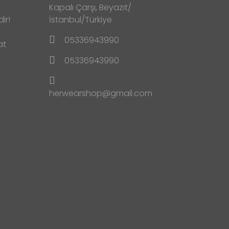
Kapalı Çarşı, Beyazıt/
ir!
İstanbul/Türkiye
05336943990
at
05336943990
herwearshop@gmail.com