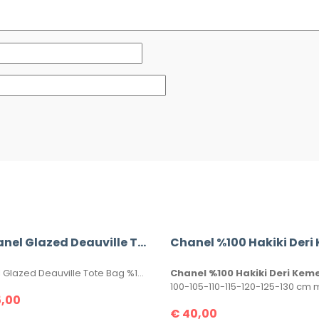
#Chanel Glazed Deauville Tote Bag
Chanel Glazed Deauville Tote Bag %100 Hakiki Deri. Gövdesi özel işlenmiş, hakiki dana derisi, sapları ve birleşim kısımları hakiki caviar deridir. İthal aksesuarlı, seri numaralıdır. Ebatı 38x30x20 cm kutulu, toz torbalı, sertifikalıdır.
Chanel %100 Hakiki Deri Kem
,00
€
40,00