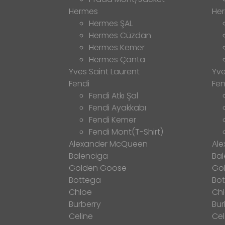
Hermes
He
Hermes ŞAL
Hermes Cüzdan
Hermes Kemer
Hermes Çanta
Yves Saint Laurent
Yve
Fendi
Fen
Fendi Atkı Şal
Fendi Ayakkabı
Fendi Kemer
Fendi Mont(T-Shirt)
Alexander McQueen
Al
Balenciga
Bal
Golden Goose
Go
Bottega
Bo
Chloe
Ch
Burberry
Bur
Celine
Cel