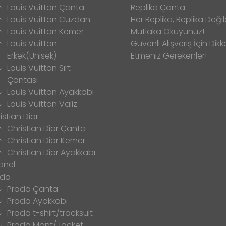
Louis Vuitton Çanta
Replika Çanta
Louis Vuitton Cüzdan
Her Replika, Replika Değild
Louis Vuitton Kemer
Mutlaka Okuyunuz!
Louis Vuitton
Güvenli Alışveriş İçin Dikk
Erkek(Unisek)
Etmeniz Gerekenler!
Louis Vuitton Sırt
Çantası
Louis Vuitton Ayakkabı
Louis Vuitton Valiz
istian Dior
Christian Dior Çanta
Christian Dior Kemer
Christian Dior Ayakkabı
anel
ada
Prada Çanta
Prada Ayakkabı
Prada t-shirt/tracksuit
Prada Mont/Jacket