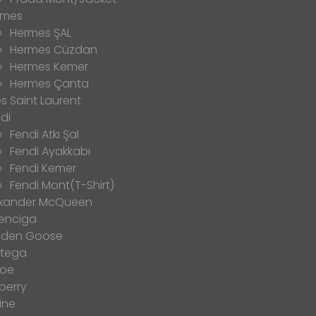
rmes
Hermes ŞAL
Hermes Cüzdan
Hermes Kemer
Hermes Çanta
s Saint Laurent
di
Fendi Atkı Şal
Fendi Ayakkabı
Fendi Kemer
Fendi Mont(T-Shirt)
exander McQueen
enciga
lden Goose
ttega
loe
berry
ine