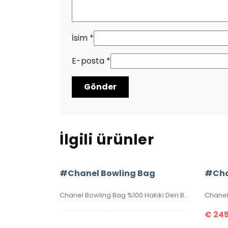
İsim
*
E-posta
*
İlgili ürünler
#Chanel Bowling Bag
Chanel Bowling Bag %100 Hakiki Deri Bayan Çanta. Yüksek kalite, deriden üretilmiştir. İşçiliği birinci sınıftır. Metal kısımlar yazılı aksesuardır ,seri numaralı, birebir üründür. Ebatı 27×18 cm kutulu, toz torbalı, sertifikalıdır.
€
245