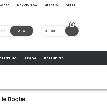
AĞAZA
HAKKIMIZDA
HESABIM
SEPET
0
€ 0,00
ARA
ALENTINO
PRADA
BALENCIGA
 Bootie
le Bootie