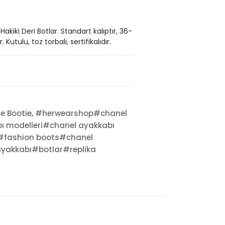
iki Deri Botlar. Standart kalıptır, 36-
ulu, toz torbalı, sertifikalıdır.
,
e Bootie
#herwearshop#chanel
ı modelleri#chanel ayakkabı
r#fashion boots#chanel
akkabı#botlar#replika