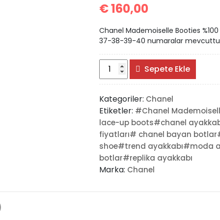
€
160,00
Chanel Mademoiselle Booties %100 Hak
37-38-39-40 numaralar mevcuttur. Kut
#Chanel
Sepete Ekle
Mademoiselle
Bootie
Kategoriler:
Chanel
adet
Etiketler:
#Chanel Mademoisell
lace-up boots#chanel ayakkab
fiyatları# chanel bayan botla
shoe#trend ayakkabı#moda ay
botlar#replika ayakkabı
Marka:
Chanel
)