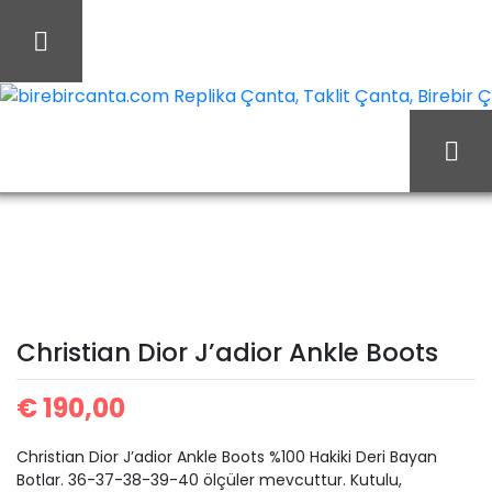
İçeriği
Geç
birebircanta.com Replika Çanta, Taklit Çanta, Birebir Çan
Christian
Ana Sayfa
Christian Dior
Dior J’adior Ankle Boots
Christian Dior J’adior Ankle Boots
€
190,00
Christian Dior J’adior Ankle Boots %100 Hakiki Deri Bayan
Botlar. 36-37-38-39-40 ölçüler mevcuttur. Kutulu,