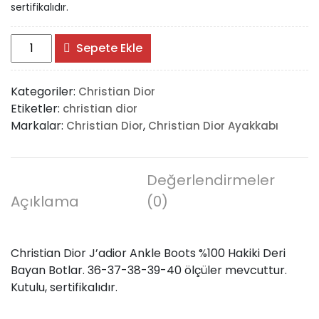
sertifikalıdır.
Christian
Sepete Ekle
Dior
J’adior
Kategoriler:
Christian Dior
Ankle
Etiketler:
christian dior
Boots
Markalar:
,
Christian Dior
Christian Dior Ayakkabı
adet
Değerlendirmeler
Açıklama
(0)
Christian Dior J’adior Ankle Boots %100 Hakiki Deri
Bayan Botlar. 36-37-38-39-40 ölçüler mevcuttur.
Kutulu, sertifikalıdır.