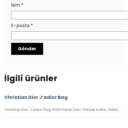
İsim
*
E-posta
*
İlgili ürünler
Christian Dior J’adior Bag
Christian Dior J’adior Bag %100 Hakiki Deri. Yüksek kalite, hakiki deri, ithal aksesuarlı, birebir üründür. Ebatı 26×17 cm dir. Kutulu, toz torbalı, sertifikalıdır.