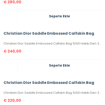
€
280,00
Sepete Ekle
Christian Dior Saddle Embossed Calfskin Bag
Christian Dior Saddle Embossed Calfskin Bag %100 Hakiki Deri. Elde, kolda veya omuzda taşımaya uygundur. Yüksek kalite, işçilikli, tamamen birebir üründür.Seri numaralıdır.Ebatı 25x20x6 cm dir. Kutulu, toz torbalı, sertifikalıdır.
€
240,00
Sepete Ekle
Christian Dior Saddle Embossed Calfskin Bag
Christian Dior Saddle Embossed Calfskin Bag %100 Hakiki Deri. Elde, kolda veya omuzda taşımaya uygundur. Yüksek kalite, işçilikli, tamamen birebir üründür.Seri numaralıdır.Ebatı 25x20x6 cm dir. Kutulu, toz torbalı, sertifikalıdır.
€
220,00