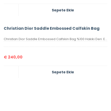
Sepete Ekle
Christian Dior Saddle Embossed Calfskin Bag
Christian Dior Saddle Embossed Calfskin Bag %100 Hakiki Deri. Elde, kolda veya omuzda taşımaya uygundur. Yüksek kalite, işçilikli, tamamen birebir üründür.Seri numaralıdır.Ebatı 25x20x6 cm dir. Kutulu, toz torbalı, sertifikalıdır.
€
240,00
Sepete Ekle