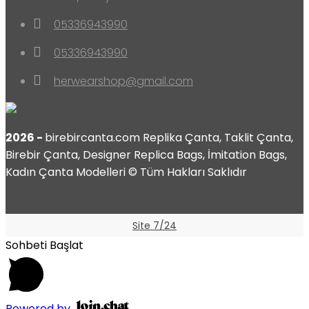
05336943990
05336943990
herwearshop@gmail.com
2026 -
birebircanta.com Replika Çanta, Taklit Çanta,
Birebir Çanta, Designer Replica Bags, İmitation Bags,
Kadın Çanta Modelleri © Tüm Hakları Saklıdır
Site 7/24
Sohbeti Başlat
Powered by