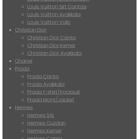
Louis Vuitton Sırt Çantası
Louis Vuitton Ayakkabı
Louis Vuitton Valiz
Christian Dior
Christian Dior Çanta
Christian Dior Kemer
Christian Dior Ayakkabı
Chanel
Prada
Prada Çanta
Prada Ayakkabı
Prada t-shirt/tracksuit
Prada Mont/Jacket
Hermes
Hermes ŞAL
Hermes Cüzdan
Hermes Kemer
Hermes Çanta