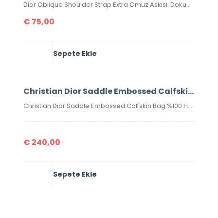
Dior Oblique Shoulder Strap Extra Omuz Askısı. Dokuma hasır örgü ,antik görünümlü aksesuar ,birleşim kısmı hakiki deridir. Ölçüsü 95×5 cm , kutulu, sertifikalıdır.
€
75,00
Sepete Ekle
Christian Dior Saddle Embossed Calfskin Bag
Christian Dior Saddle Embossed Calfskin Bag %100 Hakiki Deri. Elde, kolda veya omuzda taşımaya uygundur. Yüksek kalite, işçilikli, tamamen birebir üründür.Seri numaralıdır.Ebatı 25x20x6 cm dir. Kutulu, toz torbalı, sertifikalıdır.
€
240,00
Sepete Ekle