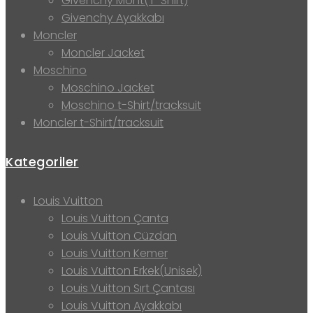
Givenchy Mont(T-Shirt)
Givenchy Ayakkabı
Moncler
Moncler Jacket
Moschino
Moschino Jacket
Moschino t-Shirt/tracksuit
Moncler t-Shirt/tracksuit
Kategoriler
Louis Vuitton
Louis Vuitton Çanta
Louis Vuitton Cüzdan
Louis Vuitton Kemer
Louis Vuitton Erkek(Unisek)
Louis Vuitton Sırt Çantası
Louis Vuitton Ayakkabı