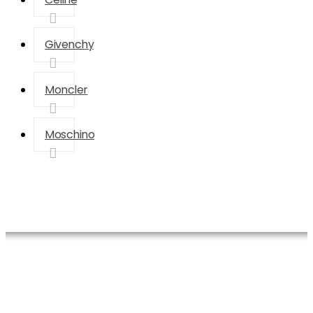
Givenchy
Moncler
Moschino
Ana Sayfa
Christian Dior
Christian Dior Çanta
Christian Dior Montaigne