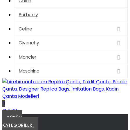
Chloe
Burberry
Celine
Givenchy
Moncler
Moschino
birebircanta.com Replika Çanta, Taklit Çanta, Birebir
€ 0,00
Çanta, Designer Replica Bags, İmitation Bags, Kadın
ÜRÜN
Çanta Modelleri
KATEGORILERI