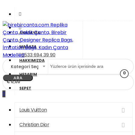
İçeriği
Geç
ANASAYFA
MAĞAZA
0533 694 39 90
HAKKIMIZDA
Kategori Seç
birebircanta.com Replika Çanta, Taklit Çanta, Birebir
Replika Çanta, Birebir Çanta, Taklit Çanta, Replica Bags,
0
Çanta, Designer Replica Bags, İmitation Bags, Kadın
İmitation Bags
HESABIM
ARA
Çanta Modelleri
€ 0,00
SEPET
Louis Vuitton
Christian Dior