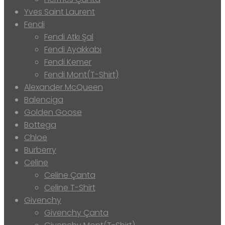
Yves Saint Laurent
Fendi
Fendi Atkı Şal
Fendi Ayakkabı
Fendi Kemer
Fendi Mont(T-Shirt)
Alexander McQueen
Balenciga
Golden Goose
Bottega
Chloe
Burberry
Celine
Celine Çanta
Celine T-Shirt
Givenchy
Givenchy Çanta