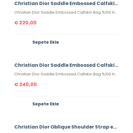
Christian Dior Saddle Embossed Calfskin Bag
Christian Dior Saddle Embossed Calfskin Bag %100 Hakiki Deri. Elde, kolda veya omuzda taşımaya uygundur. Yüksek kalite, işçilikli, tamamen birebir üründür. Seri numaralıdır. Ebatı 25x20x6 cm dir. Kutulu, toz torbalı, sertifikalıdır.
€
220,00
Sepete Ekle
Christian Dior Saddle Embossed Calfskin Bag
Christian Dior Saddle Embossed Calfskin Bag %100 Hakiki Deri. Elde, kolda veya omuzda taşımaya uygundur. Yüksek kalite, işçilikli, tamamen birebir üründür.Seri numaralıdır.Ebatı 25x20x6 cm dir. Kutulu, toz torbalı, sertifikalıdır.
€
240,00
Sepete Ekle
Christian Dior Oblique Shoulder Strap extra