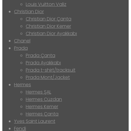
Louis Vuitton Valiz
Christian Dior
Christian Dior Çanta
Christian Dior Kemer
Christian Dior Ayakkabı
Chanel
Prada
Prada Çanta
Prada Ayakkabı
Prada t-shirt/tracksuit
Prada Mont/Jacket
Hermes
Hermes ŞAL
Hermes Cüzdan
Hermes Kemer
Hermes Çanta
Yves Saint Laurent
Fendi