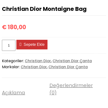
Bag
Christian Dior Montaigne Bag
€
180,00
Christian
Sepete Ekle
Dior
Montaigne
Bag
Kategoriler:
,
Christian Dior
Christian Dior Çanta
adet
Markalar:
,
Christian Dior
Christian Dior Çanta
Değerlendirmeler
Açıklama
(0)