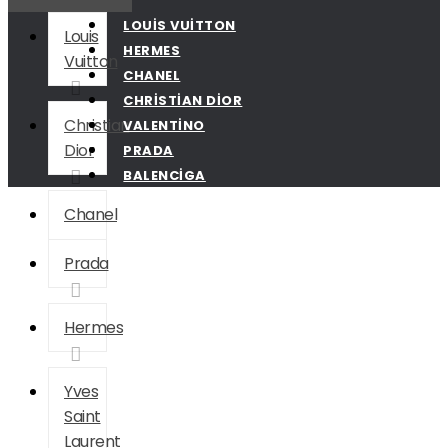
LOUIS VUITTON
Louis
HERMES
Vuitton
CHANEL
CHRISTIAN DIOR
Christian
VALENTINO
Dior
PRADA
BALENCIGA
Chanel
Prada
Hermes
Yves
Saint
Laurent