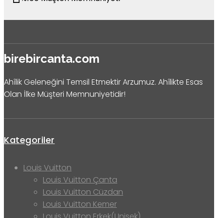
birebircanta.com
Ahîlik Geleneğini Temsil Etmektir Arzumuz. Ahîlikte Esas
Olan İlke Müşteri Memnuniyetidir!
Kategoriler
Louis Vuitton
Louis Vuitton Çanta
Louis Vuitton Cüzdan
Louis Vuitton Kemer
Louis Vuitton Erkek(Unisek)