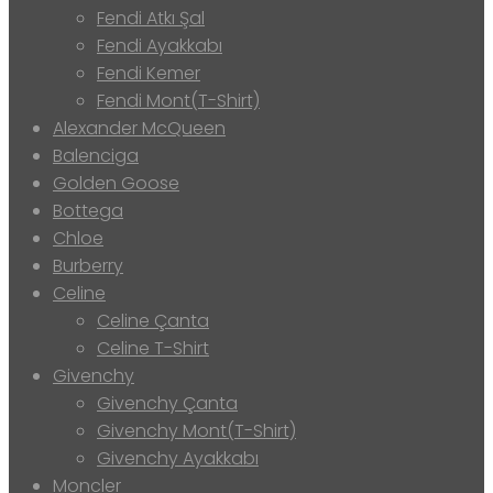
Fendi Atkı Şal
Fendi Ayakkabı
Fendi Kemer
Fendi Mont(T-Shirt)
Alexander McQueen
Balenciga
Golden Goose
Bottega
Chloe
Burberry
Celine
Celine Çanta
Celine T-Shirt
Givenchy
Givenchy Çanta
Givenchy Mont(T-Shirt)
Givenchy Ayakkabı
Moncler