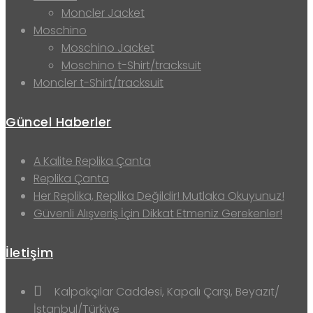
Moncler Jacket
Moschino
Moschino Jacket
Moschino t-Shirt/tracksuit
Moncler t-Shirt/tracksuit
Güncel Haberler
A Kalite Replika Çanta
Replika Çanta
Her Replika, Replika Değildir! Mutlaka Okuyunuz!
Güvenli Alışveriş İçin Dikkat Etmeniz Gerekenler!
İletişim
Kalpakçılar Caddesi, Kapalı Çarşı, Beyazıt/
İstanbul/Türkiye