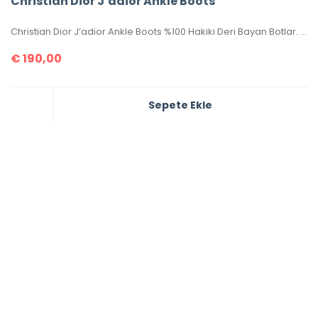
Christian Dior J’adior Ankle Boots
Christian Dior J’adior Ankle Boots %100 Hakiki Deri Bayan Botlar. 36-37-38-39-40 ölçüler mevcuttur. Kutulu, sertifikalıdır.
€
190,00
Sepete Ekle