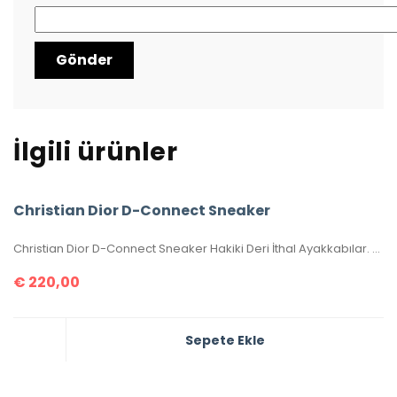
İlgili ürünler
Christian Dior D-Connect Sneaker
Christian Dior D-Connect Sneaker Hakiki Deri İthal Ayakkabılar. Orijinaliyle birebir aynıdır. 36-37-38-39-40 numaralar mevcuttur. Standart kalıptır. Kutulu, toz torbalı, sertifikalıdır.
€
220,00
Sepete Ekle