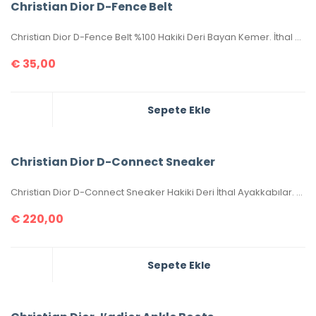
Christian Dior D-Fence Belt
Christian Dior D-Fence Belt %100 Hakiki Deri Bayan Kemer. İthal aksesuarlı, seri numaralıdır. 100-105-110-115-120-125 cm ölçüler mevcuttur. Genişliği 3 cm dir. Kutulu, sertifikalıdır.
€
35,00
Sepete Ekle
Christian Dior D-Connect Sneaker
Christian Dior D-Connect Sneaker Hakiki Deri İthal Ayakkabılar. Orijinaliyle birebir aynıdır. 36-37-38-39-40 numaralar mevcuttur. Standart kalıptır. Kutulu, toz torbalı, sertifikalıdır.
€
220,00
Sepete Ekle