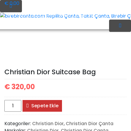
İçeriği
€ 0,00
Geç
Ana Sayfa
Christian Dior
Christian Dior Çanta
birebircanta.com Replika Çanta, Taklit Çanta, Birebir Çan
Christian Dior Suitcase
Bag
Christian Dior Suitcase Bag
€
320,00
Christian
Sepete Ekle
Dior
Suitcase
Kategoriler:
,
Christian Dior
Christian Dior Çanta
Bag
Markalar:
,
Christian Dior
Christian Dior Çanta