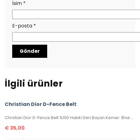
İsim
*
E-posta
*
İlgili ürünler
Christian Dior D-Fence Belt
Christian Dior D-Fence Belt %100 Hakiki Deri Bayan Kemer. İthal aksesuarlı, seri numaralıdır. 100-105-110-115-120-125 cm ölçüler mevcuttur. Genişliği 3 cm dir. Kutulu, sertifikalıdır.
€
35,00