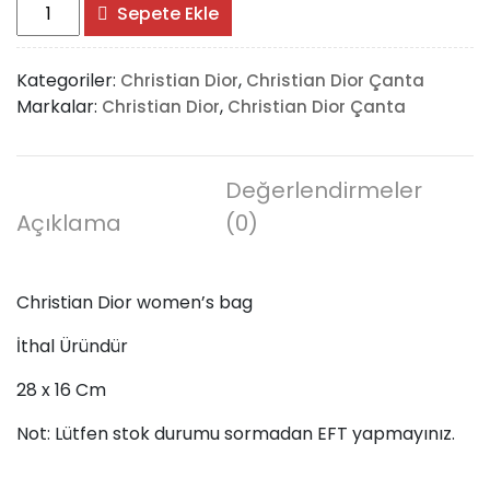
Christian
Sepete Ekle
Dior
women’s
Kategoriler:
,
Christian Dior
Christian Dior Çanta
bag
Markalar:
,
Christian Dior
Christian Dior Çanta
adet
Değerlendirmeler
Açıklama
(0)
Christian Dior women’s bag
İthal Üründür
28 x 16 Cm
Not: Lütfen stok durumu sormadan EFT yapmayınız.