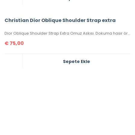
Christian Dior Oblique Shoulder Strap extra
Dior Oblique Shoulder Strap Extra Omuz Askısı. Dokuma hasır örgü ,antik görünümlü aksesuar ,birleşim kısmı hakiki deridir. Ölçüsü 95×5 cm , kutulu, sertifikalıdır.
€
75,00
Sepete Ekle