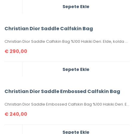
Sepete Ekle
Christian Dior Saddle Calfskin Bag
Christian Dior Saddle Calfskin Bag %100 Hakiki Deri. Elde, kolda veya omuzda taşımaya uygundur. Yüksek kalite işçilikli, tamamen birebir üründür.Seri numaralıdır.Ebatı 25x20x6 cm dir. Kutulu, toz torbalı, sertifikalıdır.
€
290,00
Sepete Ekle
Christian Dior Saddle Embossed Calfskin Bag
Christian Dior Saddle Embossed Calfskin Bag %100 Hakiki Deri. Elde, kolda veya omuzda taşımaya uygundur. Yüksek kalite, işçilikli, tamamen birebir üründür.Seri numaralıdır.Ebatı 25x20x6 cm dir. Kutulu, toz torbalı, sertifikalıdır.
€
240,00
Sepete Ekle