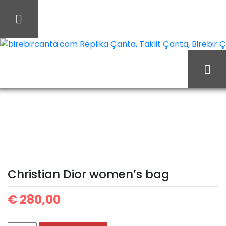
İçeriği
Geç
birebircanta.com Replika Çanta, Taklit Çanta, Birebir Çan
Ana Sayfa
Christian Dior
Christian Dior Çanta
Christian Dior women’s
bag
Christian Dior women’s bag
€
280,00