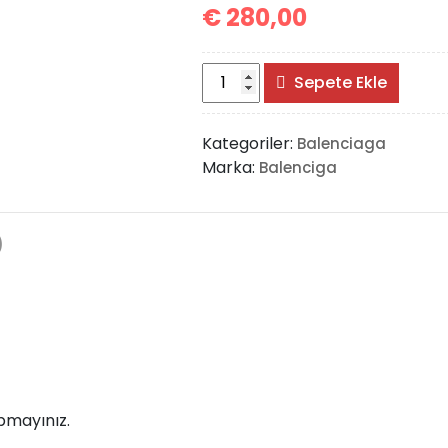
€
280,00
Dolce
Sepete Ekle
Gabbana
Sicily
Kategoriler:
Balenciaga
Bag
Marka:
Balenciga
Mini
adet
)
pmayınız.