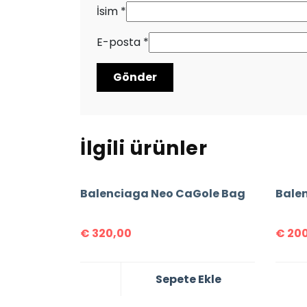
İsim
*
E-posta
*
İlgili ürünler
Balenciaga Neo CaGole Bag
Bale
€
320,00
€
200
Sepete Ekle