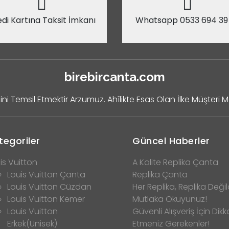
di Kartına Taksit İmkanı
Whatsapp 0533 694 39
birebircanta.com
ini Temsil Etmektir Arzumuz. Ahîlikte Esas Olan İlke Müşteri 
tegoriler
Güncel Haberler
is Vuitton
A Kalite Replika Çanta
Louis Vuitton Çanta
Replika Çanta
Louis Vuitton Cüzdan
Her Replika, Replika Değild
Louis Vuitton Kemer
Mutlaka Okuyunuz!
Louis Vuitton
Güvenli Alışveriş İçin Dikk
Erkek(Unisek)
Etmeniz Gerekenler!