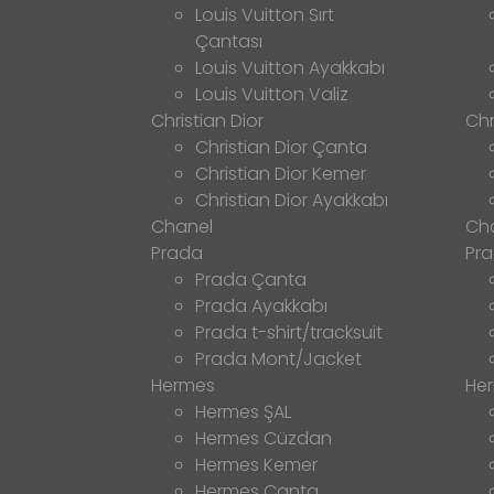
Louis Vuitton Sırt
Çantası
Louis Vuitton Ayakkabı
Louis Vuitton Valiz
Christian Dior
Chr
Christian Dior Çanta
Christian Dior Kemer
Christian Dior Ayakkabı
Chanel
Ch
Prada
Pr
Prada Çanta
Prada Ayakkabı
Prada t-shirt/tracksuit
Prada Mont/Jacket
Hermes
He
Hermes ŞAL
Hermes Cüzdan
Hermes Kemer
Hermes Çanta