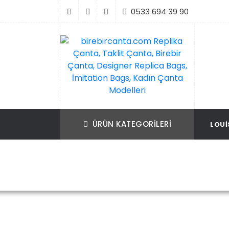
İçeriği
0533 694 39 90
Geç
birebircanta.com Replika Çanta, Taklit Ça
Replika Çanta, Birebir Çanta, Taklit Çan
Birebir Çanta, Designer Replica Bags, İmit
Replica Bags, İmitation Bags
ÜRÜN KATEGORILERI
LOUI
Bags, Kadın Çanta Modelleri
Ana Sayfa
Bal