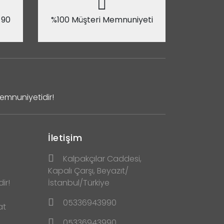
 90
%100 Müşteri Memnuniyeti
Memnuniyetidir!
İletişim
Kalpakçılar Caddesi,
Kapalı Çarşı, Beyazıt/
ir!
İstanbul/Türkiye
05336943990
at
05336943990