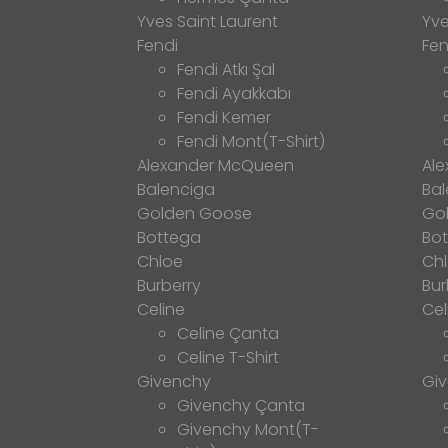
Yves Saint Laurent
Yve
Fendi
Fen
Fendi Atkı Şal
Fendi Ayakkabı
Fendi Kemer
Fendi Mont(T-Shirt)
Alexander McQueen
Al
Balenciga
Bal
Golden Goose
Go
Bottega
Bo
Chloe
Ch
Burberry
Bur
Celine
Cel
Celine Çanta
Celine T-Shirt
Givenchy
Gi
Givenchy Çanta
Givenchy Mont(T-