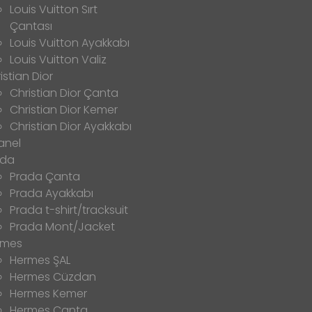
Louis Vuitton Sırt
Çantası
Louis Vuitton Ayakkabı
Louis Vuitton Valiz
istian Dior
Christian Dior Çanta
Christian Dior Kemer
Christian Dior Ayakkabı
anel
ada
Prada Çanta
Prada Ayakkabı
Prada t-shirt/tracksuit
Prada Mont/Jacket
rmes
Hermes ŞAL
Hermes Cüzdan
Hermes Kemer
Hermes Çanta