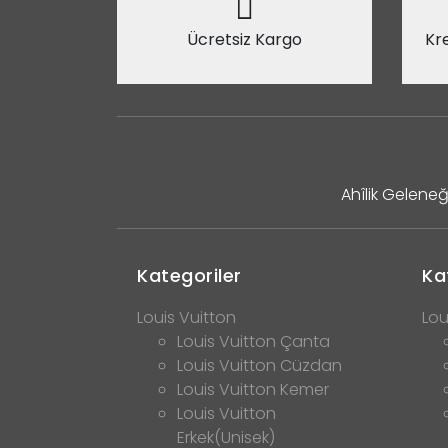
Ücretsiz Kargo
Kre
Ahîlik Geleneğ
Kategoriler
Ka
Louis Vuitton
Lou
Louis Vuitton Çanta
Louis Vuitton Cüzdan
Louis Vuitton Kemer
Louis Vuitton
Erkek(Unisek)