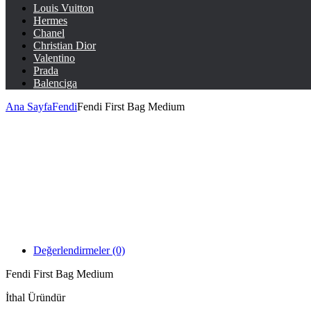
Louis Vuitton
Hermes
Chanel
Christian Dior
Valentino
Prada
Balenciga
Ana Sayfa
Fendi
Fendi First Bag Medium
Değerlendirmeler (0)
Fendi First Bag Medium
İthal Üründür