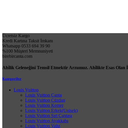
Ücretsiz Kargo
Kredi Kartına Taksit İmkanı
Whatsapp 0533 694 39 90
%100 Müşteri Memnuniyeti
birebircanta.com
Ahîlik Geleneğini Temsil Etmektir Arzumuz. Ahîlikte Esas Olan 
Kategoriler
Louis Vuitton
Louis Vuitton Çanta
Louis Vuitton Cüzdan
Louis Vuitton Kemer
Louis Vuitton Erkek(Unisek)
Louis Vuitton Sırt Çantası
Louis Vuitton Ayakkabı
Louis Vuitton Valiz