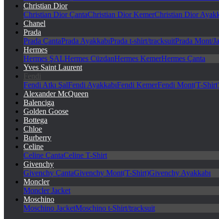
Christian Dior
Christian Dior Çanta
Christian Dior Kemer
Christian Dior Ayak
Chanel
Prada
Prada Çanta
Prada Ayakkabı
Prada t-shirt/tracksuit
Prada Mont/Ja
Hermes
Hermes ŞAL
Hermes Cüzdan
Hermes Kemer
Hermes Çanta
Yves Saint Laurent
Fendi
Fendi Atkı Şal
Fendi Ayakkabı
Fendi Kemer
Fendi Mont(T-Shirt
Alexander McQueen
Balenciga
Golden Goose
Bottega
Chloe
Burberry
Celine
Celine Çanta
Celine T-Shirt
Givenchy
Givenchy Çanta
Givenchy Mont(T-Shirt)
Givenchy Ayakkabı
Moncler
Moncler Jacket
Moschino
Moschino Jacket
Moschino t-Shirt/tracksuit