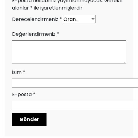
E-posta hesabınız yayımlanmayacak.
Gerekli
alanlar
*
ile işaretlenmişlerdir
Derecelendirmeniz
*
Değerlendirmeniz
*
İsim
*
E-posta
*