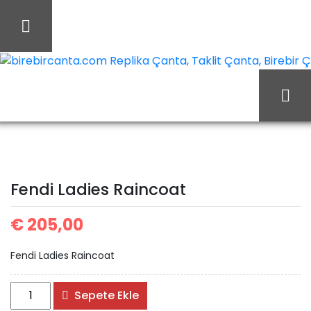
İçeriği
Geç
birebircanta.com Replika Çanta, Taklit Çanta, Birebir Çan
Fendi Ladies
Ana Sayfa
Fendi
Raincoat
Fendi Ladies Raincoat
€
205,00
Fendi Ladies Raincoat
Fendi
Sepete Ekle
Ladies