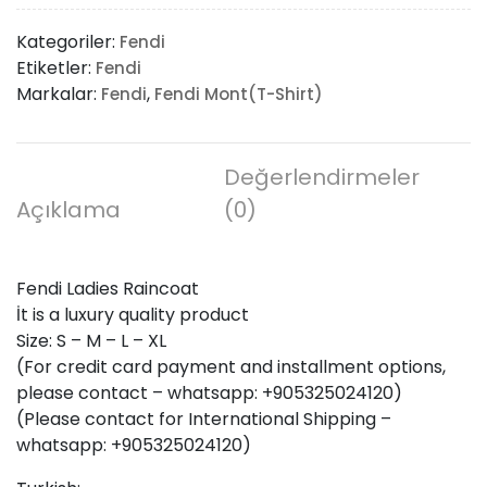
Raincoat
Kategoriler:
Fendi
adet
Etiketler:
Fendi
Markalar:
,
Fendi
Fendi Mont(T-Shirt)
Değerlendirmeler
Açıklama
(0)
Fendi Ladies Raincoat
İt is a luxury quality product
Size: S – M – L – XL
(For credit card payment and installment options,
please contact – whatsapp: +905325024120)
(Please contact for International Shipping –
whatsapp: +905325024120)