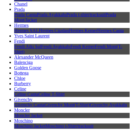
Chanel
Prada
Prada Çanta
Prada Ayakkabı
Prada t-shirt/tracksuit
Prada
Mont/Jacket
Hermes
Hermes ŞAL
Hermes Cüzdan
Hermes Kemer
Hermes Çanta
Yves Saint Laurent
Fendi
Fendi Atkı Şal
Fendi Ayakkabı
Fendi Kemer
Fendi Mont(T-
Shirt)
Alexander McQueen
Balenciga
Golden Goose
Bottega
Chloe
Burberry
Celine
Celine Çanta
Celine T-Shirt
Givenchy
Givenchy Çanta
Givenchy Mont(T-Shirt)
Givenchy Ayakkabı
Moncler
Moncler Jacket
Moschino
Moschino Jacket
Moschino t-Shirt/tracksuit