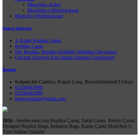
Moschino Jacket
Moschino t-Shirt/tracksuit
Moncler t-Shirt/tracksuit
Güncel Haberler
A Kalite Replika Çanta
Replika Çanta
Her Replika, Replika Değildir! Mutlaka Okuyunuz!
Güvenli Alışveriş İçin Dikkat Etmeniz Gerekenler!
İletişim
Kalpakçılar Caddesi, Kapalı Çarşı, Beyazıt/İstanbul/Türkiye
05336943990
05336943990
herwearshop@gmail.com
2026 -
birebircanta.com Replika Çanta, Taklit Çanta, Birebir Çanta,
Designer Replica Bags, İmitation Bags, Kadın Çanta Modelleri ©
Tüm Hakları Saklıdır