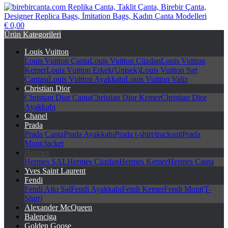
€ 0,00
birebircanta.com Replika Çanta, Taklit Çanta, Birebir Çanta,
Ürün Kategorileri
Designer Replica Bags, İmitation Bags, Kadın Çanta Modelleri
Louis Vuitton
Louis Vuitton Çanta
Louis Vuitton Cüzdan
Louis Vuitton
Kemer
Louis Vuitton Erkek(Unisek)
Louis Vuitton Sırt
Çantası
Louis Vuitton Ayakkabı
Louis Vuitton Valiz
Christian Dior
Christian Dior Çanta
Christian Dior Kemer
Christian Dior
Ayakkabı
Chanel
Prada
Prada Çanta
Prada Ayakkabı
Prada t-shirt/tracksuit
Prada
Mont/Jacket
Hermes
Hermes ŞAL
Hermes Cüzdan
Hermes Kemer
Hermes Çanta
Yves Saint Laurent
Fendi
Fendi Atkı Şal
Fendi Ayakkabı
Fendi Kemer
Fendi Mont(T-
Shirt)
Alexander McQueen
Balenciga
Golden Goose