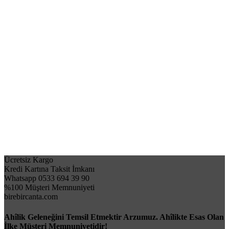
Ücretsiz Kargo
Kredi Kartına Taksit İmkanı
Whatsapp 0533 694 39 90
%100 Müşteri Memnuniyeti
birebircanta.com
Ahîlik Geleneğini Temsil Etmektir Arzumuz. Ahîlikte Esas Olan
İlke Müşteri Memnuniyetidir!