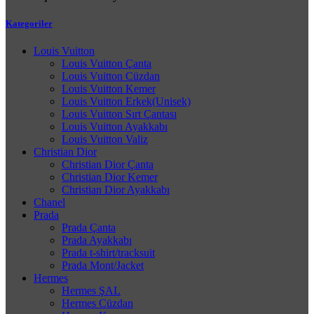
Kategoriler
Louis Vuitton
Louis Vuitton Çanta
Louis Vuitton Cüzdan
Louis Vuitton Kemer
Louis Vuitton Erkek(Unisek)
Louis Vuitton Sırt Çantası
Louis Vuitton Ayakkabı
Louis Vuitton Valiz
Christian Dior
Christian Dior Çanta
Christian Dior Kemer
Christian Dior Ayakkabı
Chanel
Prada
Prada Çanta
Prada Ayakkabı
Prada t-shirt/tracksuit
Prada Mont/Jacket
Hermes
Hermes ŞAL
Hermes Cüzdan