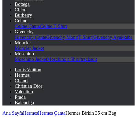
Bottega
Chloe
Burberry
Celine
Celine Çanta
Celine T-Shirt
Givenchy
Givenchy Çanta
Givenchy Mont(T-Shirt)
Givenchy Ayakkabı
Moncler
Moncler Jacket
Moschino
Moschino Jacket
Moschino t-Shirt/tracksuit
Louis Vuitton
Hermes
Chanel
Christian Dior
Valentino
Prada
Balenciga
Ana Sayfa
Hermes
Hermes Çanta
Hermes Birkin 35 cm Bag