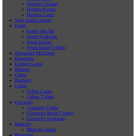
Hermes Cüzdan
Hermes Kemer
Hermes Çanta
Yves Saint Laurent
Fendi
Fendi Atkı Şal
Fendi Ayakkabı
Fendi Kemer
Fendi Mont(T-Shirt)
Alexander McQueen
Balenciga
Golden Goose
Bottega
Chloe
Burberry
Celine
Celine Çanta
Celine T-Shirt
Givenchy
Givenchy Çanta
Givenchy Mont(T-Shirt)
Givenchy Ayakkabı
Moncler
Moncler Jacket
Moschino