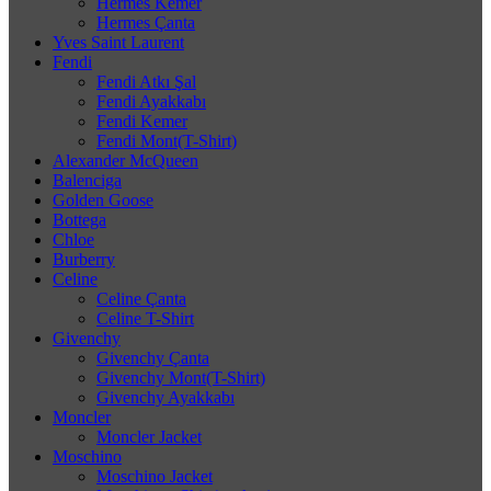
Hermes Kemer
Hermes Çanta
Yves Saint Laurent
Fendi
Fendi Atkı Şal
Fendi Ayakkabı
Fendi Kemer
Fendi Mont(T-Shirt)
Alexander McQueen
Balenciga
Golden Goose
Bottega
Chloe
Burberry
Celine
Celine Çanta
Celine T-Shirt
Givenchy
Givenchy Çanta
Givenchy Mont(T-Shirt)
Givenchy Ayakkabı
Moncler
Moncler Jacket
Moschino
Moschino Jacket