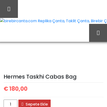
İçeriği
Geç
birebircanta.com Replika Çanta, Taklit Çanta, Birebir Çan
Ana Sayfa
Hermes
Hermes Çanta
Hermes Taskhi Cabas
Bag
Hermes Taskhi Cabas Bag
€
180,00
Hermes
Sepete Ekle