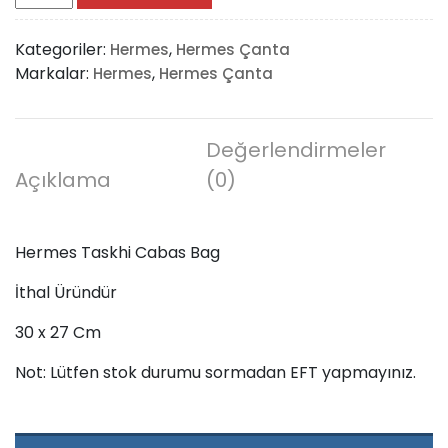
Taskhi
Cabas
Kategoriler:
,
Hermes
Hermes Çanta
Bag
Markalar:
,
Hermes
Hermes Çanta
adet
Değerlendirmeler
Açıklama
(0)
Hermes Taskhi Cabas Bag
İthal Üründür
30 x 27 Cm
Not: Lütfen stok durumu sormadan EFT yapmayınız.