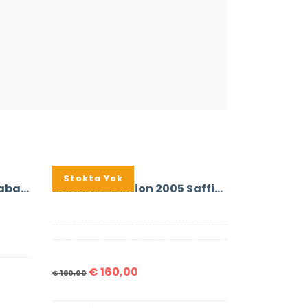
%16
Stokta Yok
Prada Cotton Canvas Gabardine Sneakers
Prada Re-Edition 2005 Saffiano Leather Bag
€
160,00
€
190,00