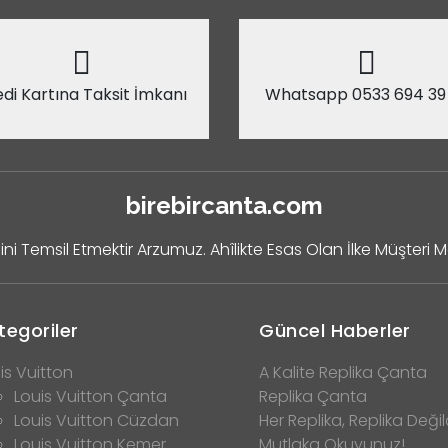
di Kartına Taksit İmkanı
Whatsapp 0533 694 39
birebircanta.com
ini Temsil Etmektir Arzumuz. Ahîlikte Esas Olan İlke Müşteri 
tegoriler
Güncel Haberler
is Vuitton
A Kalite Replika Çanta
Louis Vuitton Çanta
Replika Çanta
Louis Vuitton Cüzdan
Her Replika, Replika Değild
Louis Vuitton Kemer
Mutlaka Okuyunuz!