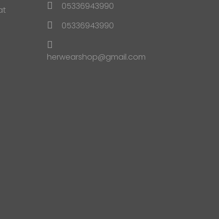
05336943990
at
05336943990
herwearshop@gmail.com