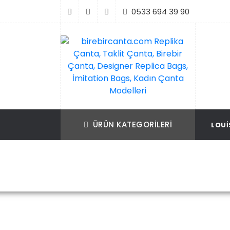
İçeriği
0533 694 39 90
Geç
birebircanta.com Replika Çanta, Taklit Ça
Replika Çanta, Birebir Çanta, Taklit Çan
Birebir Çanta, Designer Replica Bags, İmit
Replica Bags, İmitation Bags
ÜRÜN KATEGORILERI
LOUI
Bags, Kadın Çanta Modelleri
Ana Sayfa
Prada