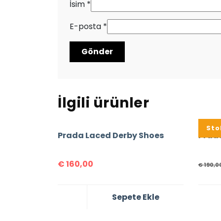
İsim
*
E-posta
*
İlgili ürünler
%16
Sto
Prada Laced Derby Shoes
€
160,00
€
190,0
Sepete Ekle