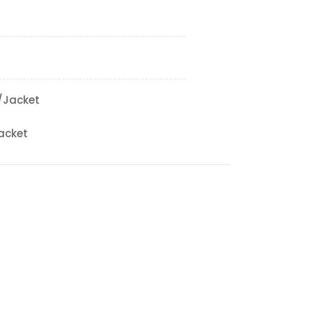
/Jacket
acket