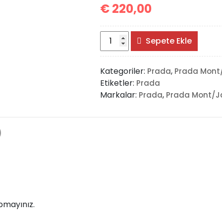
€
220,00
Prada
Sepete Ekle
Puffer
Quilted
Kategoriler:
,
Prada
Prada Mont
Jacket
Etiketler:
Prada
adet
Markalar:
,
Prada
Prada Mont/J
)
pmayınız.