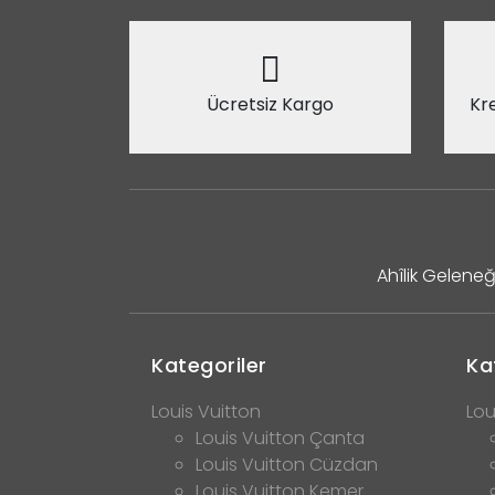
Ücretsiz Kargo
Kre
Ahîlik Geleneğ
Kategoriler
Ka
Louis Vuitton
Lou
Louis Vuitton Çanta
Louis Vuitton Cüzdan
Louis Vuitton Kemer