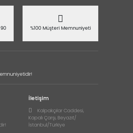
 90
%100 Müşteri Memnuniyeti
Memnuniyetidir!
İletişim
Kalpakçılar Caddesi,
Kapalı Çarşı, Beyazıt/
ir!
İstanbul/Türkiye