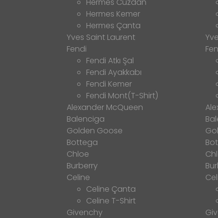
Hermes Cüzdan
Hermes Kemer
Hermes Çanta
Yves Saint Laurent
Yve
Fendi
Fen
Fendi Atkı Şal
Fendi Ayakkabı
Fendi Kemer
Fendi Mont(T-Shirt)
Alexander McQueen
Al
Balenciga
Bal
Golden Goose
Go
Bottega
Bo
Chloe
Ch
Burberry
Bur
Celine
Cel
Celine Çanta
Celine T-Shirt
Givenchy
Gi