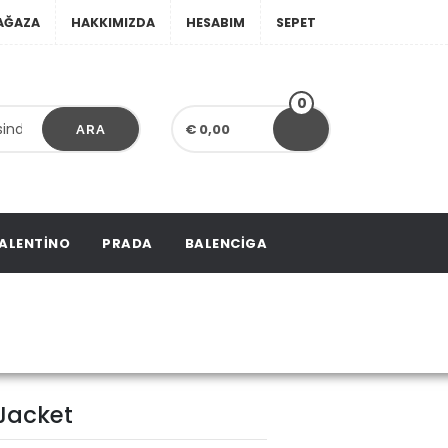
AĞAZA
HAKKIMIZDA
HESABIM
SEPET
0
€ 0,00
ARA
ALENTINO
PRADA
BALENCIGA
lted Jacket
 Jacket