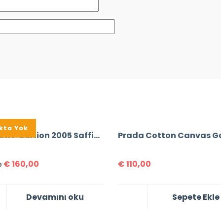
kta Yok
Prada Re-Edition 2005 Saffiano Leather Bag
€
160,00
€
110,00
0
Devamını oku
Sepete Ekle