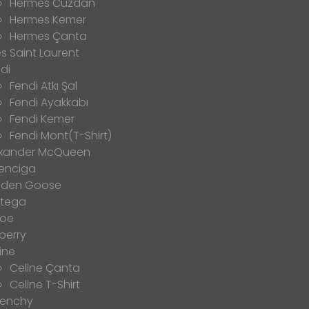
Hermes Cüzdan
Hermes Kemer
Hermes Çanta
s Saint Laurent
di
Fendi Atkı Şal
Fendi Ayakkabı
Fendi Kemer
Fendi Mont(T-Shirt)
exander McQueen
enciga
lden Goose
ttega
loe
berry
ine
Celine Çanta
Celine T-Shirt
venchy