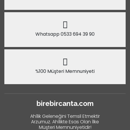
Whatsapp 0533 694 39 90
%100 Müşteri Memnuniyeti
birebircanta.com
Ahîlik Geleneğini Temsil Etmektir
Arzumuz. Ahîlikte Esas Olan İlke
Müşteri Memnuniyetidir!