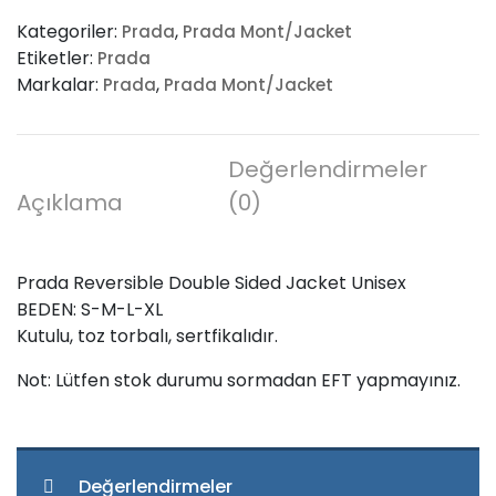
Double
Kategoriler:
,
Prada
Prada Mont/Jacket
Sided
Etiketler:
Prada
Jacket
Markalar:
,
Prada
Prada Mont/Jacket
Unisex
adet
Değerlendirmeler
Açıklama
(0)
Prada Reversible Double Sided Jacket Unisex
BEDEN: S-M-L-XL
Kutulu, toz torbalı, sertfikalıdır.
Not: Lütfen stok durumu sormadan EFT yapmayınız.
Değerlendirmeler