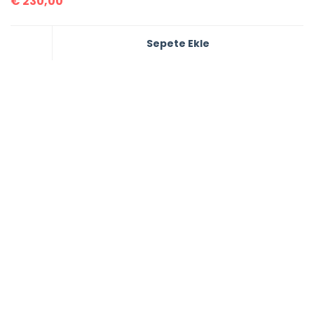
€
230,00
Sepete Ekle