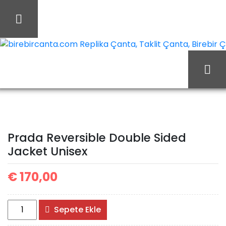
İçeriği
Geç
birebircanta.com Replika Çanta, Taklit Çanta, Birebir Çan
Ana Sayfa
Prada
Prada Mont/Jacket
Prada Reversible Double
Prada Reversible Double Sided
Jacket Unisex
Sided Jacket Unisex
€
170,00
Prada
Sepete Ekle
Reversible