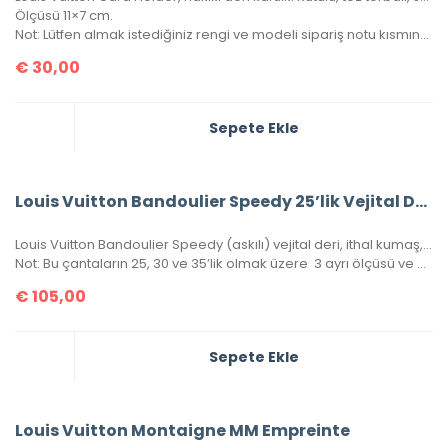
Ölçüsü 11×7 cm.
Not: Lütfen almak istediğiniz rengi ve modeli sipariş notu kısmında belirtiniz.
€
30,00
Sepete Ekle
Louis Vuitton Bandoulier Speedy 25’lik Vejital Deri
Louis Vuitton Bandoulier Speedy (askılı) vejital deri, ithal kumaş, simetrik kesim, ithal aksesuar, seri numaralı, kutulu, toz torbalı, sertifikalı.
Not: Bu çantaların 25, 30 ve 35’lik olmak üzere 3 ayrı ölçüsü ve 3 ayrı rengi vardır. Resimde gördüğünüz ürün 25’lik olan modelidir. Sitemizde Louis Vuitton kategorisi içerisinde diğer ebatlarını da görebilirsiniz.
€
105,00
Sepete Ekle
Louis Vuitton Montaigne MM Empreinte