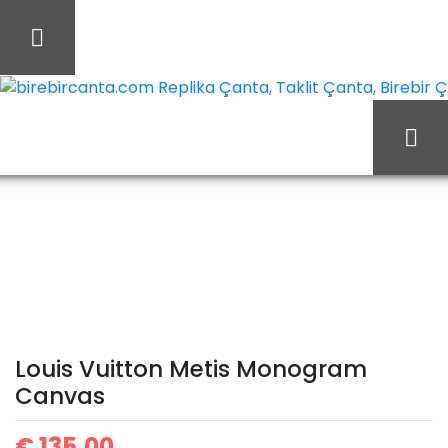
İçeriği
Geç
birebircanta.com Replika Çanta, Taklit Çanta, Birebir Çan
Ana Sayfa
Louis Vuitton
Louis Vuitton Çanta
Louis Vuitton Metis
Monogram Canvas
Louis Vuitton Metis Monogram
Canvas
€
135,00