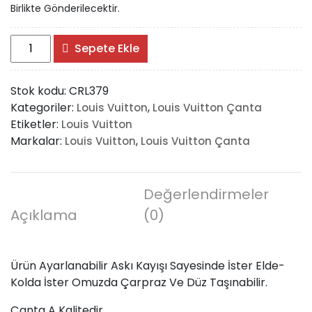
Birlikte Gönderilecektir.
Louis
Sepete Ekle
Vuitton
Metis
Stok kodu:
CRL379
Monogram
Kategoriler:
,
Louis Vuitton
Louis Vuitton Çanta
Canvas
Etiketler:
Louis Vuitton
adet
Markalar:
,
Louis Vuitton
Louis Vuitton Çanta
Değerlendirmeler
Açıklama
(0)
Ürün Ayarlanabilir Askı Kayışı Sayesinde İster Elde-
Kolda İster Omuzda Çarpraz Ve Düz Taşınabilir.
Çanta A Kalitedir.