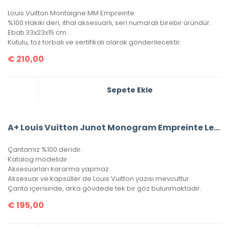
Louis Vuitton Montaigne MM Empreinte
%100 Hakiki deri, ithal aksesuarlı, seri numaralı birebir üründür.
Ebatı 33x23x15 cm.
Kutulu, toz torbalı ve sertifikalı olarak gönderilecektir.
€
210,00
Sepete Ekle
A+ Louis Vuitton Junot Monogram Empreinte Leather (Siyah)
Çantamız %100 deridir.
Katalog modelidir.
Aksesuarları kararma yapmaz.
Aksesuar ve kapsüller de Louis Vuitton yazısı mevcuttur.
Çanta içerisinde, arka gövdede tek bir göz bulunmaktadır.
€
195,00