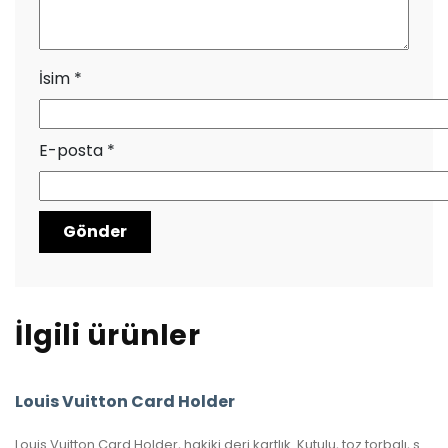
İsim
*
E-posta
*
İlgili ürünler
Louis Vuitton Card Holder
Louis Vuitton Card Holder, hakiki deri kartlık. Kutulu, toz torbalı, sertifikalı.