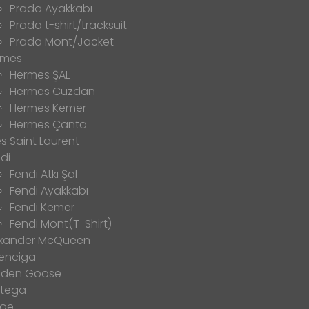
Prada Ayakkabı
Prada t-shirt/tracksuit
Prada Mont/Jacket
rmes
Hermes ŞAL
Hermes Cüzdan
Hermes Kemer
Hermes Çanta
s Saint Laurent
di
Fendi Atkı Şal
Fendi Ayakkabı
Fendi Kemer
Fendi Mont(T-Shirt)
exander McQueen
enciga
lden Goose
ttega
loe