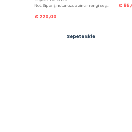
€
95,
Not: Sipariş notunuzda zincir rengi seçiminizi gümüş veya altın olarak belirtmeyi unutmayınız!
€
220,00
Sepete Ekle