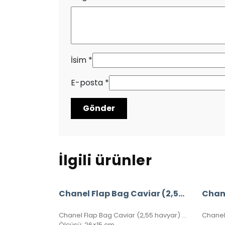
İsim
*
E-posta
*
İlgili ürünler
Chanel Flap Bag Caviar (2,55 Havyar) %100 Hakiki Deri
Chane
Chanel Flap Bag Caviar (2,55 havyar) %100 hakiki deri, seri numaralı, kutulu, toz torbalı, sertifikalı.
Ölçüsü: 26×15 cm.