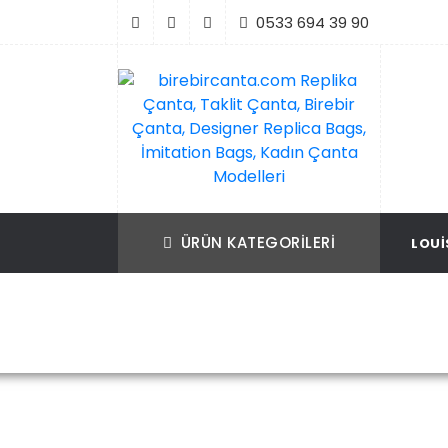
İçeriği
0533 694 39 90
Geç
birebircanta.com Replika Çanta, Taklit Ça
Replika Çanta, Birebir Çanta, Taklit Çan
Birebir Çanta, Designer Replica Bags, İmit
Replica Bags, İmitation Bags
ÜRÜN KATEGORILERI
LOUI
Bags, Kadın Çanta Modelleri
Ana Sayf