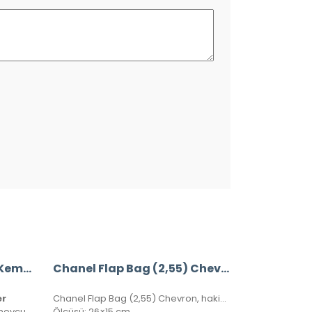
Chanel %100 Hakiki Deri Kemer
Chanel Flap Bag (2,55) Chevron, Hakiki Kuzu Derisi
er
Chanel Flap Bag (2,55) Chevron, hakiki kuzu derisi, seri numaralı, kutulu, toz torbalı, sertifikalı.
100-105-110-115-120-125-130 cm mevcuttur. Seri numaralı, kutulu ve sertifikalı olarak gönderilecektir.
Ölçüsü: 26×15 cm.