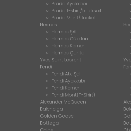
Prada Ayakkabı
Prada t-shirt/tracksuit
Prada Mont/Jacket
Hermes
He
Hermes ŞAL
Hermes Cüzdan
Hermes Kemer
Hermes Çanta
Yves Saint Laurent
Yve
Fendi
Fen
Fendi Atkı Şal
Fendi Ayakkabı
Fendi Kemer
Fendi Mont(T-Shirt)
Alexander McQueen
Al
Balenciga
Bal
Golden Goose
Go
Bottega
Bo
Chloe
Ch