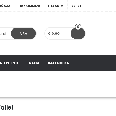
AĞAZA
HAKKIMIZDA
HESABIM
SEPET
0
€ 0,00
ARA
ALENTINO
PRADA
BALENCIGA
allet
allet