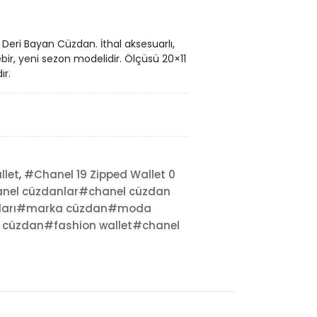
 Deri Bayan Cüzdan. İthal aksesuarlı,
birebir, yeni sezon modelidir. Ölçüsü 20×11
ır.
,
llet
#Chanel 19 Zipped Wallet 0
nel cüzdanlar#chanel cüzdan
atları#marka cüzdan#moda
 cüzdan#fashion wallet#chanel