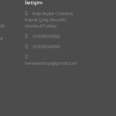
İletişim
Kalpakçılar Caddesi,
Kapalı Çarşı, Beyazıt/
ir!
İstanbul/Türkiye
05336943990
at
05336943990
herwearshop@gmail.com