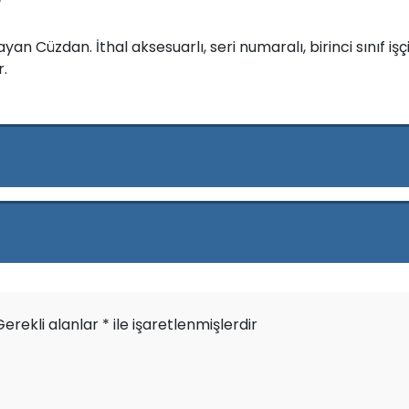
n Cüzdan. İthal aksesuarlı, seri numaralı, birinci sınıf işçil
r.
Gerekli alanlar
*
ile işaretlenmişlerdir