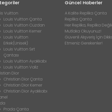
tegoriler
Güncel Haberler
is Vuitton
A Kalite Replika Çanta
Louis Vuitton Çanta
Replika Çanta
Louis Vuitton Cüzdan
Her Replika, Replika Değild
Louis Vuitton Kemer
Mutlaka Okuyunuz!
Louis Vuitton
Güvenli Alışveriş İçin Dikk
Erkek(Unisek)
Etmeniz Gerekenler!
Louis Vuitton Sırt
Çantası
Louis Vuitton Ayakkabı
Louis Vuitton Valiz
istian Dior
Christian Dior Çanta
Christian Dior Kemer
Christian Dior Ayakkabı
anel
ada
Prada Çanta