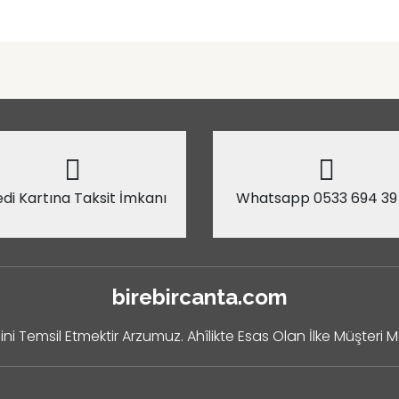
di Kartına Taksit İmkanı
Whatsapp 0533 694 39
birebircanta.com
ini Temsil Etmektir Arzumuz. Ahîlikte Esas Olan İlke Müşteri 