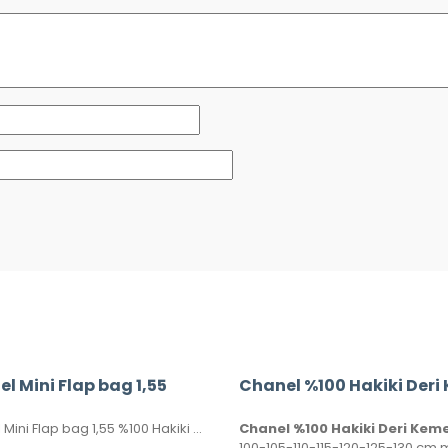
l Mini Flap bag 1,55
Chanel Mini Flap bag 1,55 %100 Hakiki Kuzu Derisi. Çanta kalıbı en güncel halidir. Seri numaralı, kutulu, toz torbalı, sertifikalıdır. Ebatı 17×13 cm dir
Chanel %100 Hakiki Deri Kem