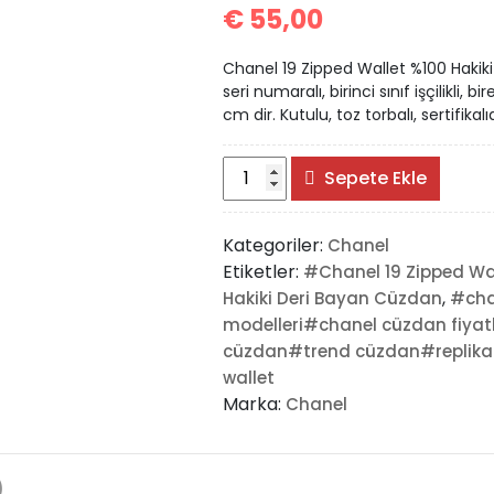
€
55,00
Chanel 19 Zipped Wallet %100 Hakiki
seri numaralı, birinci sınıf işçilikli, 
cm dir. Kutulu, toz torbalı, sertifikalıd
#Chanel
Sepete Ekle
19
Zipped
Kategoriler:
Chanel
Wallet
Etiketler:
#Chanel 19 Zipped Wa
adet
,
Hakiki Deri Bayan Cüzdan
#cha
modelleri#chanel cüzdan fiy
cüzdan#trend cüzdan#replika
wallet
Marka:
Chanel
)