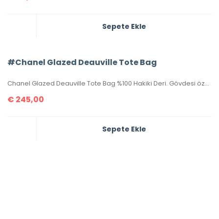
Sepete Ekle
#Chanel Glazed Deauville Tote Bag
Chanel Glazed Deauville Tote Bag %100 Hakiki Deri. Gövdesi özel işlenmiş, hakiki dana derisi, sapları ve birleşim kısımları hakiki caviar deridir. İthal aksesuarlı, seri numaralıdır. Ebatı 38x30x20 cm kutulu, toz torbalı, sertifikalıdır.
€
245,00
Sepete Ekle