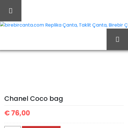
İçeriği
Geç
birebircanta.com Replika Çanta, Taklit Çanta, Birebir Çan
Chanel Coco
Ana Sayfa
Chanel
bag
Chanel Coco bag
€
76,00