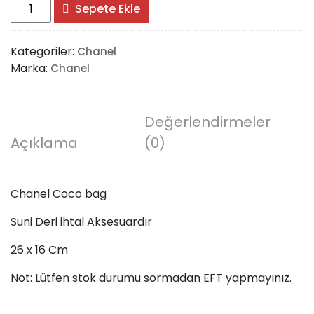
Chanel
Sepete Ekle
Coco
bag
Kategoriler:
Chanel
adet
Marka:
Chanel
Değerlendirmeler
Açıklama
(0)
Chanel Coco bag
Suni Deri ihtal Aksesuardır
26 x 16 Cm
Not: Lütfen stok durumu sormadan EFT yapmayınız.