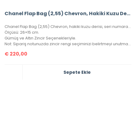
Chanel Flap Bag (2,55) Chevron, Hakiki Kuzu Derisi
Chanel Flap Bag (2,55) Chevron, hakiki kuzu derisi, seri numaralı, kutulu, toz torbalı, sertifikalı.
Ölçüsü: 26×15 cm.
Gümüş ve Altın Zincir Seçenekleriyle.
Not: Sipariş notunuzda zincir rengi seçiminizi belirtmeyi unutmayınız!
€
220,00
Sepete Ekle