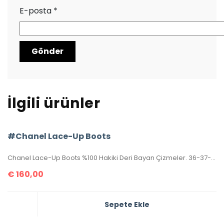
E-posta
*
İlgili ürünler
#Chanel Lace-Up Boots
Chanel Lace-Up Boots %100 Hakiki Deri Bayan Çizmeler. 36-37-38-39-40 ölçüler mevcuttur. Bot yüksekliği topuk altından itibaren 23cm dir. Topuk yüksekliği 3.5 cm’dir. Aksesuarları yazılıdır. Kutulu, toz torbalı, sertifikalıdır.
€
160,00
Sepete Ekle