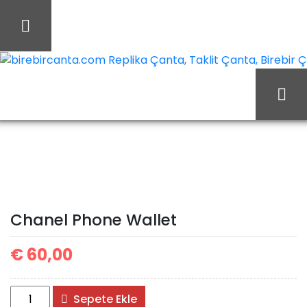
İçeriği
Geç
birebircanta.com Replika Çanta, Taklit Çanta, Birebir Çan
Chanel Phone
Ana Sayfa
Chanel
Wallet
Chanel Phone Wallet
€
60,00
Chanel
Sepete Ekle