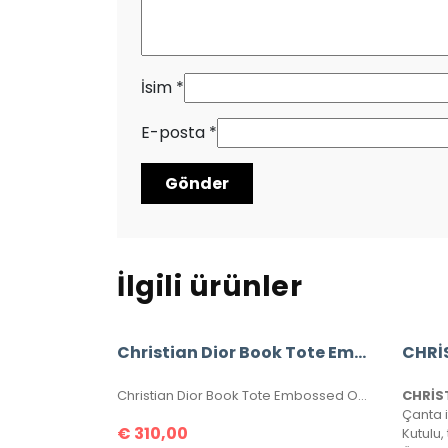
İsim
*
E-posta
*
İlgili ürünler
Christian Dior Book Tote Embossed Oblique Bag
Christian Dior Book Tote Embossed Oblique Bag %100 Hakiki Deri. En üst kalite, birebir üründür.Ebatı 41×32 cm dir.Toz torbalı ve sertifikalıdır.
€
310,00