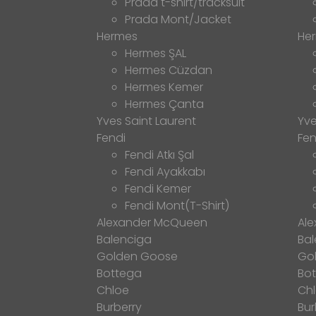
Prada t-shirt/tracksuit
Prada Mont/Jacket
Hermes
He
Hermes ŞAL
Hermes Cüzdan
Hermes Kemer
Hermes Çanta
Yves Saint Laurent
Yve
Fendi
Fen
Fendi Atkı Şal
Fendi Ayakkabı
Fendi Kemer
Fendi Mont(T-Shirt)
Alexander McQueen
Al
Balenciga
Bal
Golden Goose
Go
Bottega
Bo
Chloe
Ch
Burberry
Bur