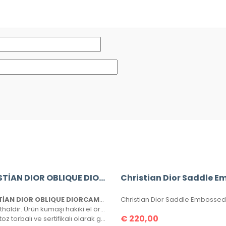
CHRİSTİAN DIOR OBLIQUE DIORCAMP MESSENGER BAG
CHRİSTİAN DIOR OBLIQUE DIORCAMP MESSENGER BAG
Çanta ithaldir. Ürün kumaşı hakiki el örgüsüdür, tamamen birebirdir.
€
220,00
Kutulu, toz torbalı ve sertifikalı olarak gönderilecektir.