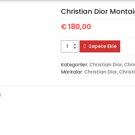
Christian Dior Monta
€
180,00
Christian
Sepete Ekle
Dior
Montaigne
Kategoriler:
,
Christian Dior
Chri
Bag
Markalar:
,
Christian Dior
Christ
adet
)