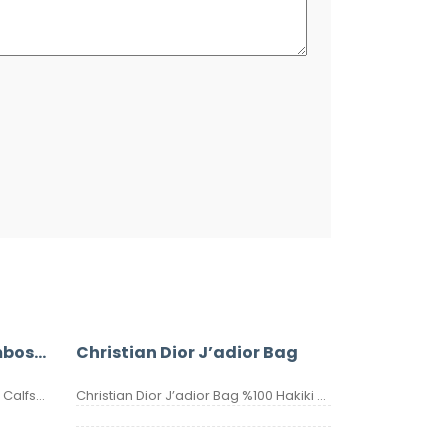
Christian Dior Saddle Embossed Calfskin Bag
Christian Dior J’adior Bag
Christian Dior Saddle Embossed Calfskin Bag %100 Hakiki Deri. Elde, kolda veya omuzda taşımaya uygundur. Yüksek kalite, işçilikli, tamamen birebir üründür. Seri numaralıdır. Ebatı 25x20x6 cm dir. Kutulu, toz torbalı, sertifikalıdır.
Christian Dior J’adior Bag %100 Hakiki Deri. Yüksek kalite, hakiki deri, ithal aksesuarlı, birebir üründür. Ebatı 26×17 cm dir. Kutulu, toz torbalı, sertifikalıdır.