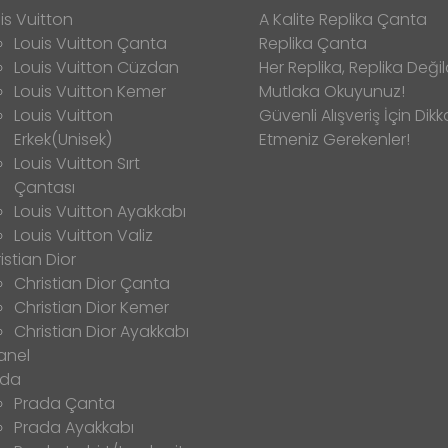
is Vuitton
A Kalite Replika Çanta
Louis Vuitton Çanta
Replika Çanta
Louis Vuitton Cüzdan
Her Replika, Replika Değild
Louis Vuitton Kemer
Mutlaka Okuyunuz!
Louis Vuitton
Güvenli Alışveriş İçin Dikk
Erkek(Unisek)
Etmeniz Gerekenler!
Louis Vuitton Sırt
Çantası
Louis Vuitton Ayakkabı
Louis Vuitton Valiz
istian Dior
Christian Dior Çanta
Christian Dior Kemer
Christian Dior Ayakkabı
anel
ada
Prada Çanta
Prada Ayakkabı