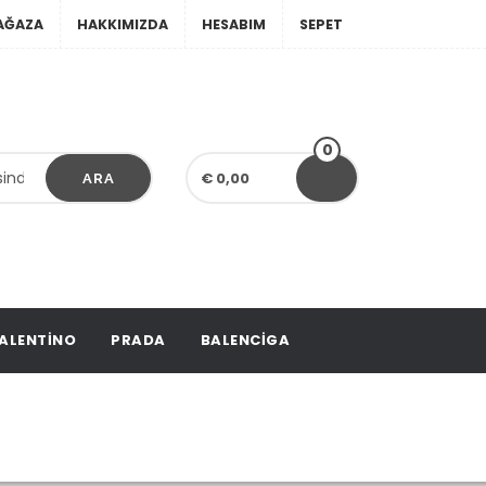
AĞAZA
HAKKIMIZDA
HESABIM
SEPET
0
€ 0,00
ARA
ALENTINO
PRADA
BALENCIGA
Montaigne Bag