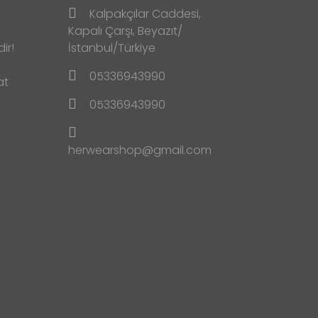
Kalpakçılar Caddesi,
Kapalı Çarşı, Beyazıt/
ir!
İstanbul/Türkiye
05336943990
at
05336943990
herwearshop@gmail.com