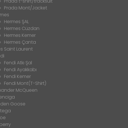
Prada t-shirt/tracksuit
Prada Mont/Jacket
rmes
Hermes ŞAL
Hermes Cüzdan
Hermes Kemer
Hermes Çanta
s Saint Laurent
di
Fendi Atkı Şal
Fendi Ayakkabı
Fendi Kemer
Fendi Mont(T-Shirt)
exander McQueen
enciga
lden Goose
ttega
loe
berry