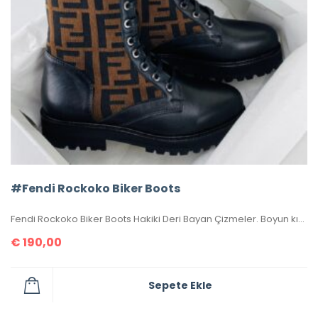
#Fendi Rockoko Biker Boots
Fendi Rockoko Biker Boots Hakiki Deri Bayan Çizmeler. Boyun kısmı yünlü kakar dokuma kumaştır. Yüksek kalite, birebir üründür. 36-37-38-39-40 ölçüler mevcuttur. Topuk yüksekliği 3 cm’dir. Kutulu, toz torbalı, sertifikalıdır.
€
190,00
Sepete Ekle