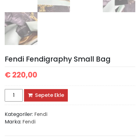
Fendi Fendigraphy Small Bag
€
220,00
Fendi
Sepete Ekle
Fendigraphy
Small
Kategoriler:
Fendi
Bag
Marka:
Fendi
adet