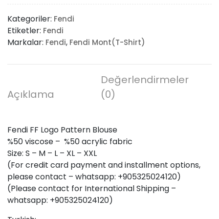
Logo
Kategoriler:
Fendi
Pattern
Etiketler:
Fendi
Blouse
Markalar:
,
Fendi
Fendi Mont(T-Shirt)
adet
Değerlendirmeler
Açıklama
(0)
Fendi FF Logo Pattern Blouse
%50 viscose – %50 acrylic fabric
Size: S – M – L – XL – XXL
(For credit card payment and installment options,
please contact – whatsapp: +905325024120)
(Please contact for International Shipping –
whatsapp: +905325024120)