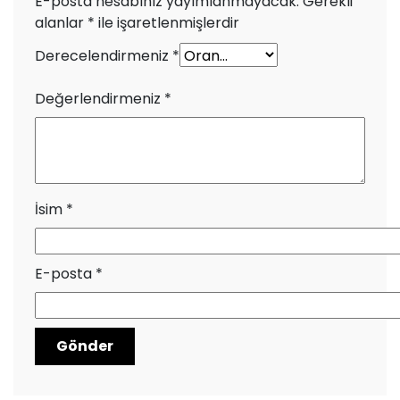
E-posta hesabınız yayımlanmayacak.
Gerekli
alanlar
*
ile işaretlenmişlerdir
Derecelendirmeniz
*
Değerlendirmeniz
*
İsim
*
E-posta
*