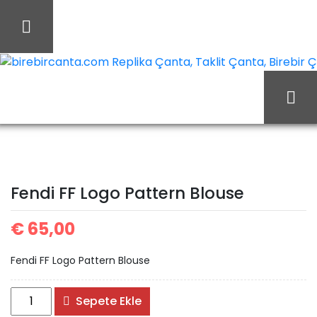
İçeriği
Geç
birebircanta.com Replika Çanta, Taklit Çanta, Birebir Çan
Fendi FF Logo
Ana Sayfa
Fendi
Pattern Blouse
Fendi FF Logo Pattern Blouse
€
65,00
Fendi FF Logo Pattern Blouse
Fendi
Sepete Ekle
FF