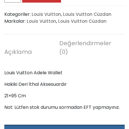
Vuitton
Adele
Kategoriler:
,
Louis Vuitton
Louis Vuitton Cüzdan
Wallet
Markalar:
,
Louis Vuitton
Louis Vuitton Cüzdan
adet
Değerlendirmeler
Açıklama
(0)
Louis Vuitton Adele Wallet
Hakiki Deri İthal Aksesuardır
21×95 Cm
Not: Lütfen stok durumu sormadan EFT yapmayınız.