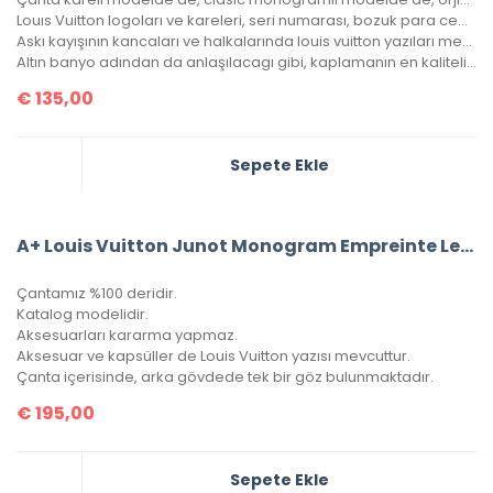
Louıs Vuitton logoları ve kareleri, seri numarası, bozuk para cebi ile birebir aynıdır.
Askı kayışının kancaları ve halkalarında louis vuitton yazıları mevcuttur ve metal aksamları altın banyodur.
Altın banyo adından da anlaşılacagı gibi, kaplamanın en kaliteli olanıdır. Ömürlüktür, kararma yapmaz.
€
135,00
Sepete Ekle
A+ Louis Vuitton Junot Monogram Empreinte Leather
Çantamız %100 deridir.
Katalog modelidir.
Aksesuarları kararma yapmaz.
Aksesuar ve kapsüller de Louis Vuitton yazısı mevcuttur.
Çanta içerisinde, arka gövdede tek bir göz bulunmaktadır.
€
195,00
Sepete Ekle