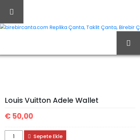
İçeriği
Geç
birebircanta.com Replika Çanta, Taklit Çanta, Birebir Çan
Ana Sayfa
Louis Vuitton
Louis Vuitton Cüzdan
Louis Vuitton Adele
Wallet
Louis Vuitton Adele Wallet
€
50,00
Louis
Sepete Ekle