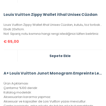
Louis Vuitton Zippy Wallet ithal Unisex Cüzdan
Louis Vuitton Zippy Wallet ithal Unisex Cüzdan, kutulu, toz torbalı, sertifikalı.
Ebatı 20x11cm.
Not: Sipariş notu kısmına hangi rengi istediğinizi lütfen belirtiniz.
€
65,00
Sepete Ekle
A+ Louis Vuitton Junot Monogram Empreinte Leather
Ürün Açıklaması
Çantamız %100 deridir.
Katalog modelidir.
Aksesuarları kararma yapmaz.
Aksesuar ve kapsüller de Lois Vuitton yazısı mevcuttur.
Çanta içerisinde, arka gövde de tek bir göz bulunmaktadır.