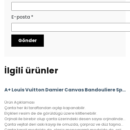
E-posta
*
İlgili ürünler
A+ Louis Vuitton Damier Canvas Bandouliere Speedy 30’Luk Vejital Deri
Ürün Açıklaması
Çanta her iki taraftandan açılıp kapanabilir.
Elçikleri resim de de görüldügü üzere kilitlenebilir.
Orjinali ile birebir olup çanta üzerindeki desen sayısı orjinalinde ki ile aynıdır.
Çanta vejital deri askı kayışı ile omuzda, çarpraz ve düz taşınabilir.
Çanta kareli modelde de, clasic monogramlı modelde de, orjinalinde ki kare sayısı ile çantamızdaki kare sayıları eşittir.