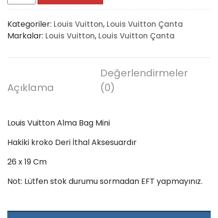
Vuitton
Alma
Kategoriler:
,
Louis Vuitton
Louis Vuitton Çanta
Bag
Markalar:
,
Louis Vuitton
Louis Vuitton Çanta
Mini
adet
Değerlendirmeler
Açıklama
(0)
Louis Vuitton Alma Bag Mini
Hakiki kroko Deri İthal Aksesuardır
26 x 19 Cm
Not: Lütfen stok durumu sormadan EFT yapmayınız.