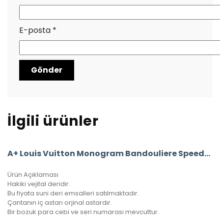
E-posta
*
İlgili ürünler
A+ Louis Vuitton Monogram Bandouliere Speedy 30’Luk Vejital Deri (LV33)
Ürün Açıklaması
Hakiki vejital deridir.
Bu fiyata suni deri emsalleri satılmaktadır.
Çantanın iç astarı orjinal astardır.
Bir bozuk para cebi ve seri numarası mevcuttur.