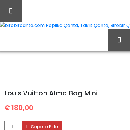
İçeriği
Geç
birebircanta.com Replika Çanta, Taklit Çanta, Birebir Çan
Ana Sayfa
Louis Vuitton
Louis Vuitton Çanta
Louis Vuitton Alma Bag
Mini
Louis Vuitton Alma Bag Mini
€
180,00
Louis
Sepete Ekle