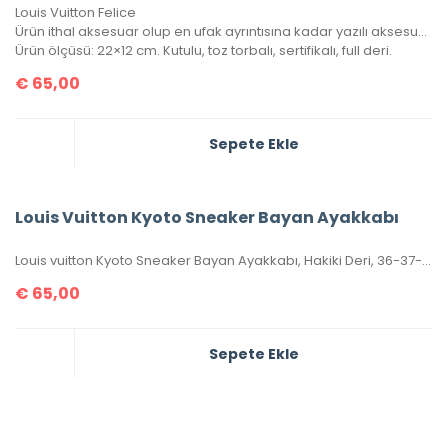
Louis Vuitton Felice
Ürün ithal aksesuar olup en ufak ayrıntısına kadar yazılı aksesuar takımına sahip. 1 adet bozuk para/kağıt para cüzdanı, 1 adet kartlık portatif içinde mevcuttur.
Ürün ölçüsü: 22×12 cm. Kutulu, toz torbalı, sertifikalı, full deri.
€
65,00
Sepete Ekle
Louis Vuitton Kyoto Sneaker Bayan Ayakkabı
Louis vuitton Kyoto Sneaker Bayan Ayakkabı, Hakiki Deri, 36-37-38-39-40 Numaraları Mevcuttur.
€
65,00
Sepete Ekle