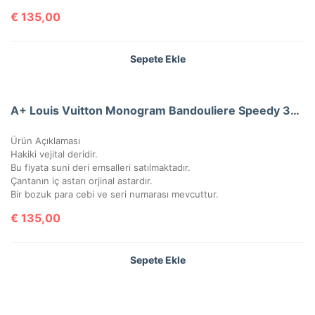
€
135,00
Sepete Ekle
A+ Louis Vuitton Monogram Bandouliere Speedy 30’Luk Vejital Deri (LV33)
Ürün Açıklaması
Hakiki vejital deridir.
Bu fiyata suni deri emsalleri satılmaktadır.
Çantanın iç astarı orjinal astardır.
Bir bozuk para cebi ve seri numarası mevcuttur.
€
135,00
Sepete Ekle