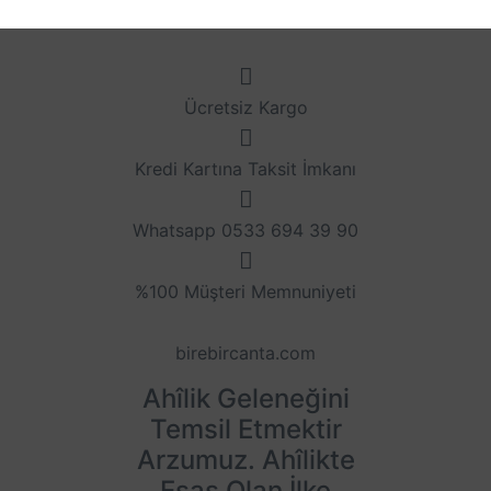
Ücretsiz Kargo
Kredi Kartına Taksit İmkanı
Whatsapp 0533 694 39 90
%100 Müşteri Memnuniyeti
birebircanta.com
Ahîlik Geleneğini
Temsil Etmektir
Arzumuz. Ahîlikte
Esas Olan İlke