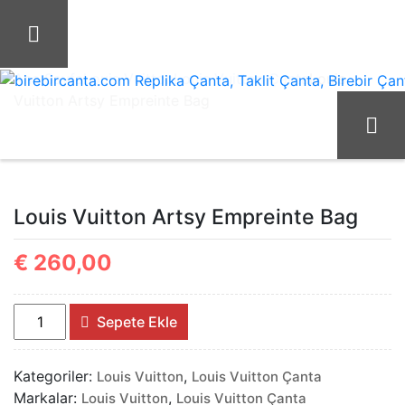
İçeriği
Geç
Ana Sayfa
Louis Vuitton
Louis Vuitton Çanta
Louis
Vuitton Artsy Empreinte Bag
birebircanta.com Replika Çanta, Taklit Çanta, Birebir Çanta
Louis Vuitton Artsy Empreinte Bag
€
260,00
Louis
Sepete Ekle
Vuitton
Artsy
Kategoriler:
,
Louis Vuitton
Louis Vuitton Çanta
Empreinte
Markalar:
,
Louis Vuitton
Louis Vuitton Çanta
Bag