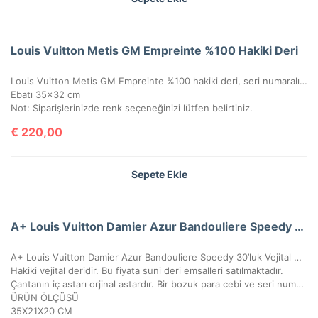
Louis Vuitton Metis GM Empreinte %100 Hakiki Deri
Louis Vuitton Metis GM Empreinte %100 hakiki deri, seri numaralı, kutulu, toz torbalo, sertifikalı.
Ebatı 35×32 cm
Not: Siparişlerinizde renk seçeneğinizi lütfen belirtiniz.
€
220,00
Sepete Ekle
A+ Louis Vuitton Damier Azur Bandouliere Speedy 35’Lik Vejital Deri
A+ Louis Vuitton Damier Azur Bandouliere Speedy 30’luk Vejital Deri
Hakiki vejital deridir. Bu fiyata suni deri emsalleri satılmaktadır.
Çantanın iç astarı orjinal astardır. Bir bozuk para cebi ve seri numarası mevcuttur.
ÜRÜN ÖLÇÜSÜ
35X21X20 CM