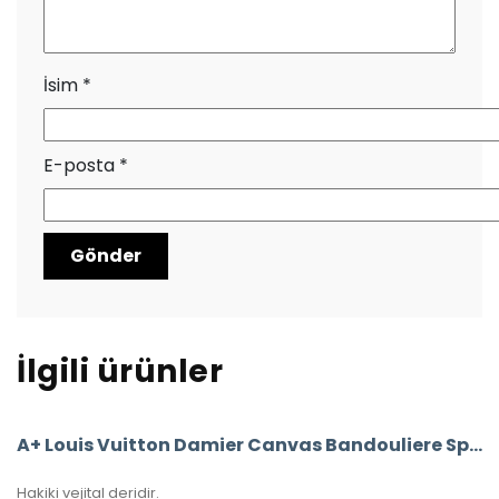
İsim
*
E-posta
*
İlgili ürünler
A+ Louis Vuitton Damier Canvas Bandouliere Speedy 35’Lik Vejital Deri
Hakiki vejital deridir.