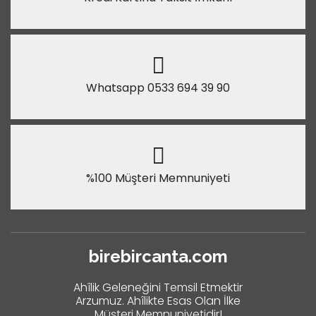
Whatsapp 0533 694 39 90
%100 Müşteri Memnuniyeti
birebircanta.com
Ahîlik Geleneğini Temsil Etmektir
Arzumuz. Ahîlikte Esas Olan İlke
Müşteri Memnuniyetidir!