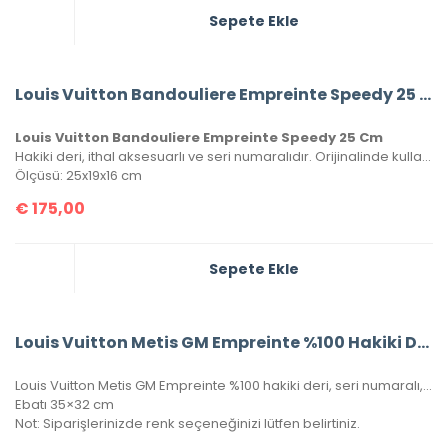
Sepete Ekle
Louis Vuitton Bandouliere Empreinte Speedy 25 Cm
Louis Vuitton Bandouliere Empreinte Speedy 25 Cm
Hakiki deri, ithal aksesuarlı ve seri numaralıdır. Orijinalinde kullanılan Monako deri kullanılmıştır. Kutulu, toz torbalı ve sertifikalı olarak gönderilecektir.
Ölçüsü: 25x19x16 cm
€
175,00
Sepete Ekle
Louis Vuitton Metis GM Empreinte %100 Hakiki Deri
Louis Vuitton Metis GM Empreinte %100 hakiki deri, seri numaralı, kutulu, toz torbalo, sertifikalı.
Ebatı 35×32 cm
Not: Siparişlerinizde renk seçeneğinizi lütfen belirtiniz.