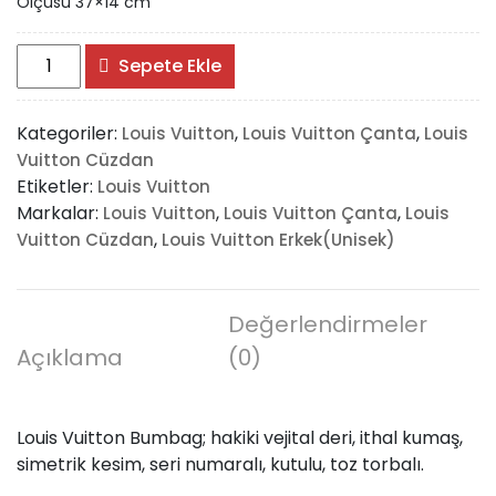
Ölçüsü 37×14 cm
Louis
Sepete Ekle
Vuitton
Bumbag
Kategoriler:
,
,
Louis Vuitton
Louis Vuitton Çanta
Louis
adet
Vuitton Cüzdan
Etiketler:
Louis Vuitton
Markalar:
,
,
Louis Vuitton
Louis Vuitton Çanta
Louis
,
Vuitton Cüzdan
Louis Vuitton Erkek(Unisek)
Değerlendirmeler
Açıklama
(0)
Louis Vuitton Bumbag; hakiki vejital deri, ithal kumaş,
simetrik kesim, seri numaralı, kutulu, toz torbalı.