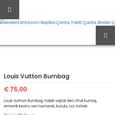
İçeriği
Geç
birebircanta.com Replika Çanta, Taklit Çanta, Birebir Çan
Ana Sayfa
Louis Vuitton
Louis Vuitton Cüzdan
Louis Vuitton Bumbag
Louis Vuitton Bumbag
€
75,00
Louis Vuitton Bumbag; hakiki vejital deri, ithal kumaş,
simetrik kesim, seri numaralı, kutulu, toz torbalı.